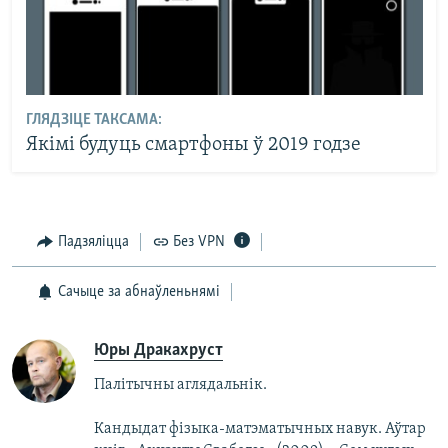
ГЛЯДЗІЦЕ ТАКСАМА:
Якімі будуць смартфоны ў 2019 годзе
Падзяліцца
Без VPN
Сачыце за абнаўленьнямі
Юры Дракахруст
Палітычны аглядальнік.
Кандыдат фізыка-матэматычных навук. Аўтар