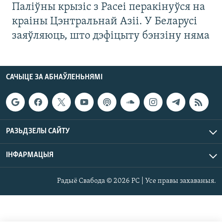
Паліўны крызіс з Расеі перакінуўся на
краіны Цэнтральнай Азіі. У Беларусі
заяўляюць, што дэфіцыту бэнзіну няма
САЧЫЦЕ ЗА АБНАЎЛЕНЬНЯМІ
РАЗЬДЗЕЛЫ САЙТУ
ІНФАРМАЦЫЯ
Радыё Свабода © 2026 РС | Усе правы захаваныя.