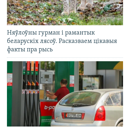
Няўлоўны гурман і рамантык
беларускіх лясоў. Расказваем цікавыя
факты пра рысь