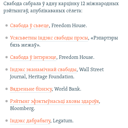
Свабода сабрала ў адну карцінку 12 міжнародных
рэйтынгаў, апублікаваных сёлета:
Свабода ў сьвеце
, Freedom House.
Усясьветны індэкс свабоды прэсы
, «Рэпартэры
бязь межаў».
Свабода ў інтэрнэце
, Freedom House.
Індэкс эканамічнай свабоды
, Wall Street
Journal, Heritage Foundation.
Вядзеньне бізнэсу
, World Bank.​
Рэйтынг эфэктыўнасьці аховы здароўя
,
Bloomberg.
Індэкс дабрабыту
, Legatum.