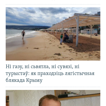
Ні газу, ні сьвятла, ні сувязі, ні
турыстаў: як праходзіць лягістычная
блякада Крыму