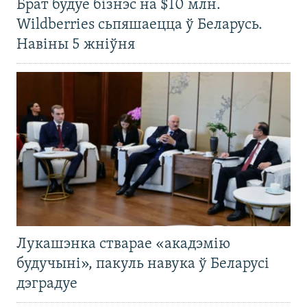
Брат будуе бізнэс на $10 млн.
Wildberries сьпяшаецца ў Беларусь.
Навіны 5 жніўня
Лукашэнка стварае «акадэмію
будучыні», пакуль навука ў Беларусі
дэградуе