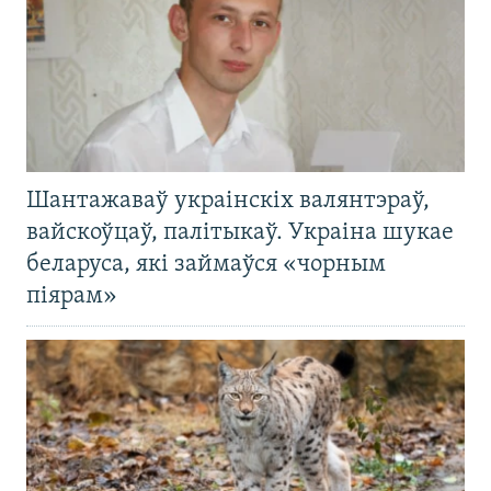
Шантажаваў украінскіх валянтэраў,
вайскоўцаў, палітыкаў. Украіна шукае
беларуса, які займаўся «чорным
піярам»