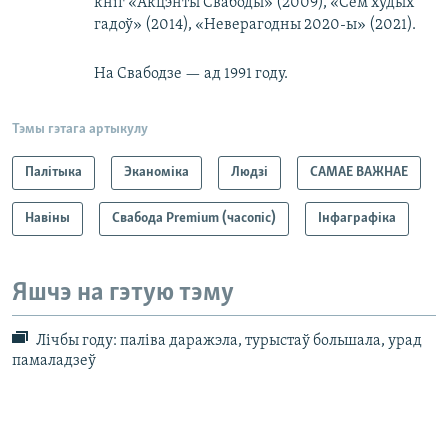
кніг «Акцэнты Свабоды» (2009), «Сем худых
гадоў» (2014), «Неверагодны 2020-ы» (2021).
На Свабодзе — ад 1991 году.
Тэмы гэтага артыкулу
Палітыка
Эканоміка
Людзі
САМАЕ ВАЖНАЕ
Навіны
Свабода Premium (часопіс)
Інфаграфіка
Яшчэ на гэтую тэму
Лічбы году: паліва даражэла, турыстаў большала, урад
памаладзеў