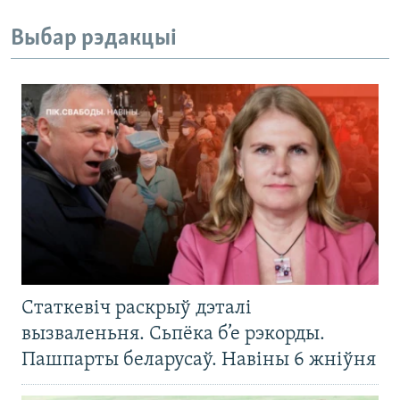
Выбар рэдакцыі
Статкевіч раскрыў дэталі
вызваленьня. Сьпёка б’е рэкорды.
Пашпарты беларусаў. Навіны 6 жніўня