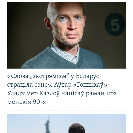
«Слова „экстрэмізм“ у Беларусі
страціла сэнс». Аўтар «Гопнікаў»
Уладзімер Казлоў напісаў раман пра
менскія 90-я