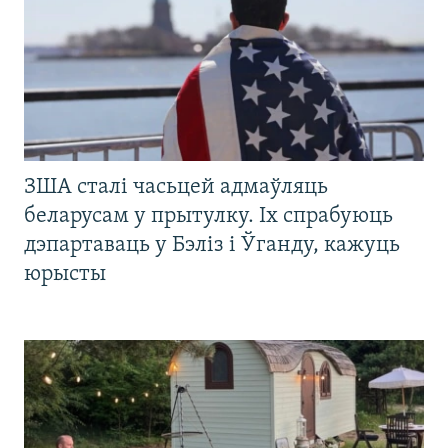
ЗША сталі часьцей адмаўляць
беларусам у прытулку. Іх спрабуюць
дэпартаваць у Бэліз і Ўганду, кажуць
юрысты