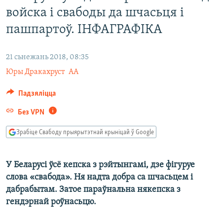
КУЛЬТУРА
МОВА
войска і свабоды да шчасьця і
КАЛЯНДАР
НА ХВАЛЯХ СВАБОДЫ
пашпартоў. ІНФАГРАФІКА
21 сьнежань 2018, 08:35
Юры Дракахруст
АА
Падзяліцца
Без VPN
Зрабіце Свабоду прыярытэтнай крыніцай ў Google
У Беларусі ўсё кепска з рэйтынгамі, дзе фігуруе
слова «свабода». Ня надта добра са шчасьцем і
дабрабытам. Затое параўнальна някепска з
гендэрнай роўнасьцю.