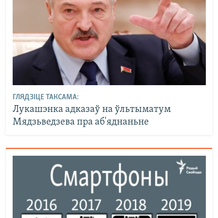
ГЛЯДЗІЦЕ ТАКСАМА:
Лукашэнка адказаў на ўльтыматум
Мядзьведзева пра аб'яднаньне