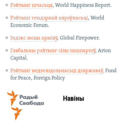
Рэйтынг шчасьця
, World Happiness Report.
Рэйтынг гендэрнай няроўнасьці
,​ World
Economic Forum.
Індэкс моцы арміяў
, Global Firepower.
Глябальны рэйтынг сілы пашпартоў
, Arton
Capital.
Рэйтынг недзеяздольнасьці дзяржаваў,
Fund
for Peace, Foreign Policy​