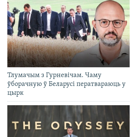
Тлумачым з Гурневічам. Чаму
ўборачную ў Беларусі ператвараюць у
цырк