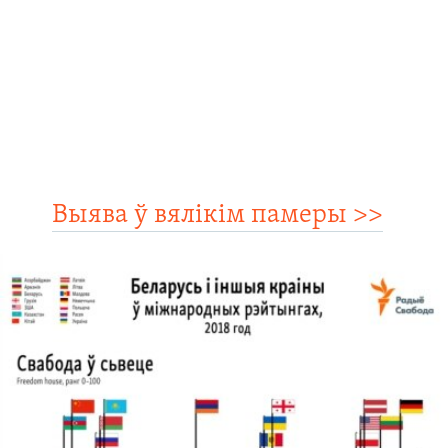
Выява ў вялікім памеры >>