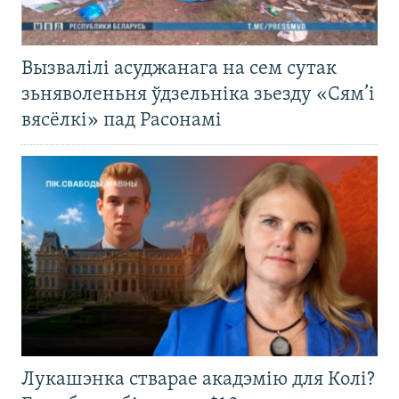
Вызвалілі асуджанага на сем сутак
зьняволеньня ўдзельніка зьезду «Сям’і
вясёлкі» пад Расонамі
Лукашэнка стварае акадэмію для Колі?