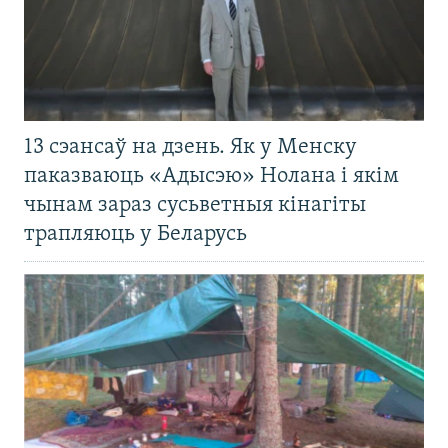
13 сэансаў на дзень. Як у Менску
паказваюць «Адысэю» Нолана і якім
чынам зараз сусьветныя кінагіты
трапляюць у Беларусь