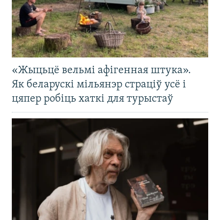
«Жыцьцё вельмі афігенная штука».
Як беларускі мільянэр страціў усё і
цяпер робіць хаткі для турыстаў