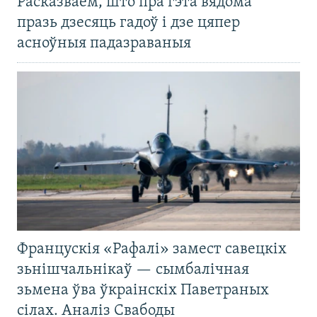
Расказваем, што пра гэта вядома
празь дзесяць гадоў і дзе цяпер
асноўныя падазраваныя
Францускія «Рафалі» замест савецкіх
зьнішчальнікаў — сымбалічная
зьмена ўва ўкраінскіх Паветраных
сілах. Аналіз Свабоды