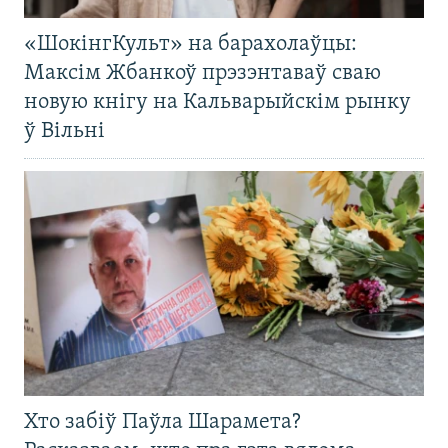
«ШокінгКульт» на барахолаўцы:
Максім Жбанкоў прэзэнтаваў сваю
новую кнігу на Кальварыйскім рынку
ў Вільні
Хто забіў Паўла Шарамета?