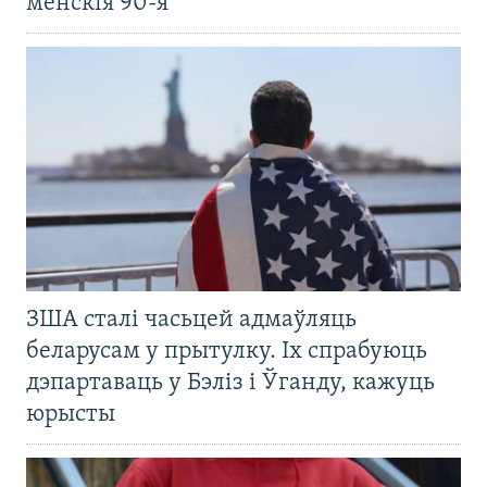
менскія 90-я
ЗША сталі часьцей адмаўляць
беларусам у прытулку. Іх спрабуюць
дэпартаваць у Бэліз і Ўганду, кажуць
юрысты