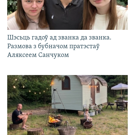
Шэсьць гадоў ад званка да званка.
Размова з бубначом пратэстаў
Аляксеем Санчуком