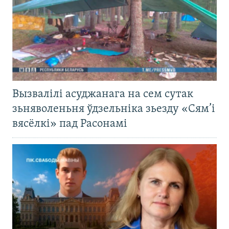
Вызвалілі асуджанага на сем сутак
зьняволеньня ўдзельніка зьезду «Сям’і
вясёлкі» пад Расонамі