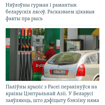
Няўлоўны гурман і рамантык
беларускіх лясоў. Расказваем цікавыя
факты пра рысь
Паліўны крызіс з Расеі перакінуўся на
краіны Цэнтральнай Азіі. У Беларусі
заяўляюць, што дэфіцыту бэнзіну няма