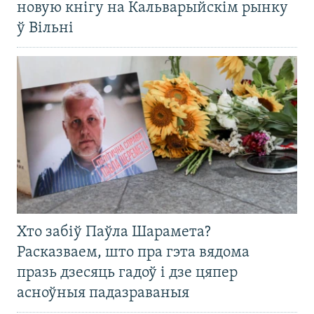
новую кнігу на Кальварыйскім рынку
ў Вільні
Хто забіў Паўла Шарамета?
Расказваем, што пра гэта вядома
празь дзесяць гадоў і дзе цяпер
асноўныя падазраваныя