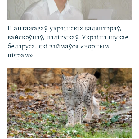
Шантажаваў украінскіх валянтэраў,
вайскоўцаў, палітыкаў. Украіна шукае
беларуса, які займаўся «чорным
піярам»