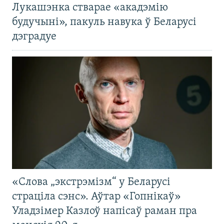
Лукашэнка стварае «акадэмію
будучыні», пакуль навука ў Беларусі
дэградуе
«Слова „экстрэмізм“ у Беларусі
страціла сэнс». Аўтар «Гопнікаў»
Уладзімер Казлоў напісаў раман пра