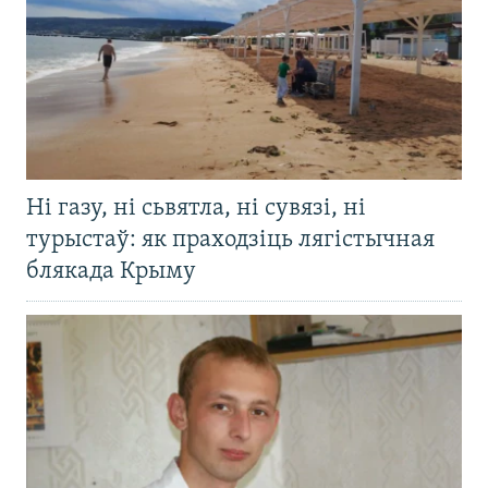
Ні газу, ні сьвятла, ні сувязі, ні
турыстаў: як праходзіць лягістычная
блякада Крыму