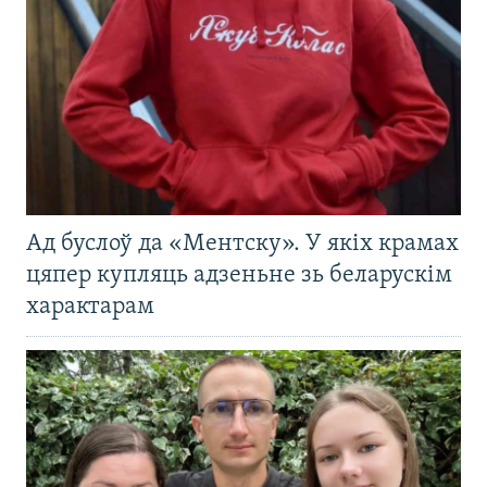
Ад буслоў да «Ментску». У якіх крамах
цяпер купляць адзеньне зь беларускім
характарам