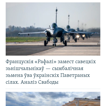
Францускія «Рафалі» замест савецкіх
зьнішчальнікаў — сымбалічная
зьмена ўва ўкраінскіх Паветраных
сілах. Аналіз Свабоды