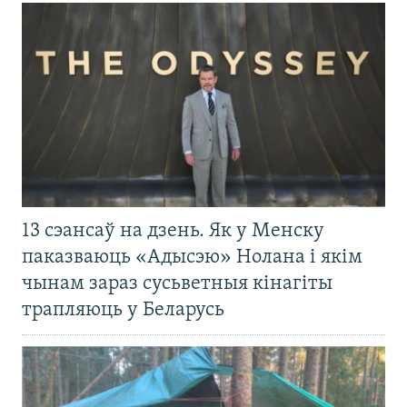
13 сэансаў на дзень. Як у Менску
паказваюць «Адысэю» Нолана і якім
чынам зараз сусьветныя кінагіты
трапляюць у Беларусь