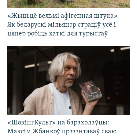
«Жыцьцё вельмі афігенная штука».
Як беларускі мільянэр страціў усё і
цяпер робіць хаткі для турыстаў
«ШокінгКульт» на барахолаўцы:
Максім Жбанкоў прэзэнтаваў сваю