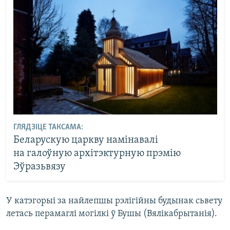
ГЛЯДЗІЦЕ ТАКСАМА:
Беларускую царкву намінавалі
на галоўную архітэктурную прэмію
Эўразьвязу
У катэгорыі за найлепшы рэлігійны будынак сьвету
летась перамаглі могілкі ў Бушы (Вялікабрытанія).