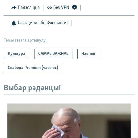
Падзяліцца
Без VPN
Сачыце за абнаўленьнямі
Тэмы гэтага артыкулу
Культура
САМАЕ ВАЖНАЕ
Навіны
Свабода Premium (часопіс)
Выбар рэдакцыі