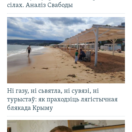
сілах. Аналіз Свабоды
Ні газу, ні сьвятла, ні сувязі, ні
турыстаў: як праходзіць лягістычная
блякада Крыму