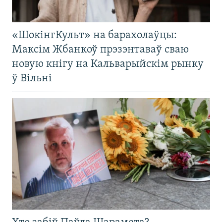
«ШокінгКульт» на барахолаўцы:
Максім Жбанкоў прэзэнтаваў сваю
новую кнігу на Кальварыйскім рынку
ў Вільні