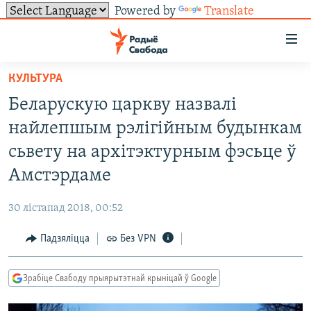
Powered by
Translate
Лінкі
ўнівэрсальнага
доступу
КУЛЬТУРА
НАВІНЫ
Перайсьці
Беларускую царкву назвалі
да
ТОЛЬКІ НА СВАБОДЗЕ
УСЕ НАВІНЫ
найлепшым рэлігійным будынкам
галоўнага
СУВЯЗЬ
ВІДЭА І ФОТА
ТЭСТЫ
зьместу
сьвету на архітэктурным фэсьце ў
Перайсьці
ПАДПІСАЦЦА
ЛЮДЗІ
БЛОГІ
АБЫСЬЦІ БЛЯКАВАНЬНЕ
Амстэрдаме
да
ПАЛІТЫКА
ГІСТОРЫЯ НА СВАБОДЗЕ
ПАДЗЯЛІЦЦА ІНФАРМАЦЫЯЙ
RSS
галоўнай
САЧЫЦЕ ЗА АБНАЎЛЕНЬНЯМІ
30 лістапад 2018, 00:52
навігацыі
ЭКАНОМІКА
ПАДКАСТЫ
ПАДКАСТЫ
Перайсьці
Падзяліцца
Без VPN
ВАЙНА
КНІГІ
FACEBOOK
да
БЕЛАРУСЫ НА ВАЙНЕ
АЎДЫЁКНІГІ
TWITTER
пошуку
Зрабіце Свабоду прыярытэтнай крыніцай ў Google
ПАЛІТВЯЗЬНІ
PREMIUM
Усе сайты РС/РСЭ