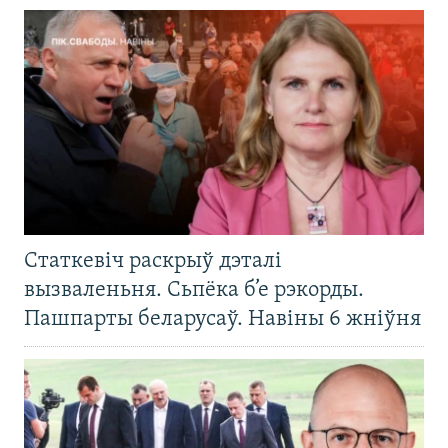
Статкевіч раскрыў дэталі
вызваленьня. Сьпёка б’е рэкорды.
Пашпарты беларусаў. Навіны 6 жніўня