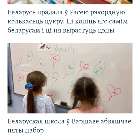
Беларусь прадала ў Расею рэкордную
колькасьць цукру. Ці хопіць яго самім
беларусам і ці ня вырастуць цэны
Беларуская школа ў Варшаве абвяшчае
пяты набор