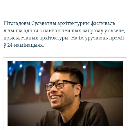
​Штогадовы Сусьветны архітэктурны фэстываль
лічыцца адной з найважнейшых імпрэзаў у сьвеце,
прысьвечаных архітэктуры. На ім уручаюць прэміі
ў 24 намінацыях.