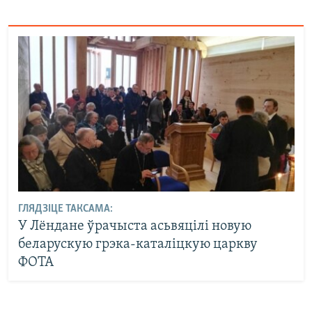
ГЛЯДЗІЦЕ ТАКСАМА:
У Лёндане ўрачыста асьвяцілі новую
беларускую грэка-каталіцкую царкву
ФОТА