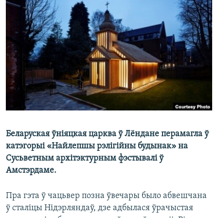
КУЛЬТУРА
МОВА
КАЛЯНДАР
НА ХВАЛЯХ СВАБОДЫ
Беларуская ўніяцкая царква ў Лёндане перамагла ў
катэгорыі «Найлепшы рэлігійны будынак» на
Сусьветным архітэктурным фэстывалі ў
Амстэрдаме.
Пра гэта ў чацьвер позна ўвечары было абвешчана
ў сталіцы Нідэрляндаў, дзе адбылася ўрачыстая