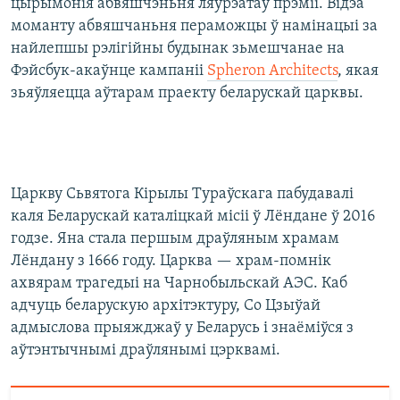
цырымонія абвяшчэньня ляўрэатаў прэміі. Відэа
моманту абвяшчаньня пераможцы ў намінацыі за
найлепшы рэлігійны будынак зьмешчанае на
Фэйсбук-акаўнце кампаніі
Spheron Architects
, якая
зьяўляецца аўтарам праекту беларускай царквы.
Царкву Сьвятога Кірылы Тураўскага пабудавалі
каля Беларускай каталіцкай місіі ў Лёндане ў 2016
годзе. Яна стала першым драўляным храмам
Лёндану з 1666 году. Царква — храм-помнік
ахвярам трагедыі на Чарнобыльскай АЭС. Каб
адчуць беларускую архітэктуру, Со Цзыўай
адмыслова прыяжджаў у Беларусь і знаёміўся з
аўтэнтычнымі драўлянымі цэрквамі.