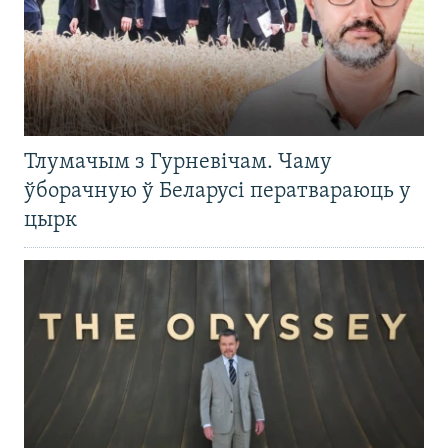
Тлумачым з Гурневічам. Чаму
ўборачную ў Беларусі ператвараюць у
цырк