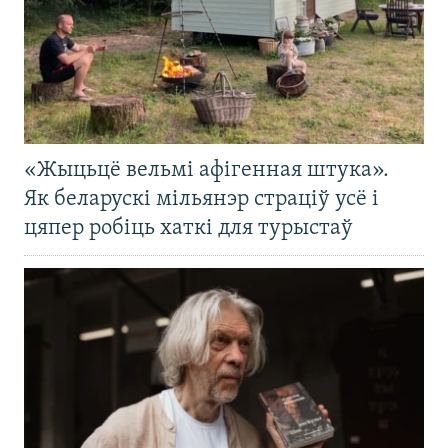
«Жыцьцё вельмі афігенная штука».
Як беларускі мільянэр страціў усё і
цяпер робіць хаткі для турыстаў