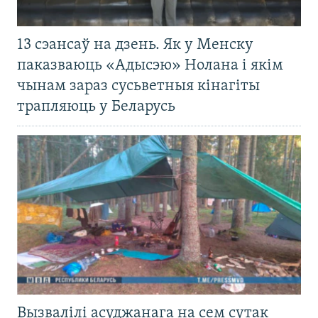
13 сэансаў на дзень. Як у Менску
паказваюць «Адысэю» Нолана і якім
чынам зараз сусьветныя кінагіты
трапляюць у Беларусь
Вызвалілі асуджанага на сем сутак