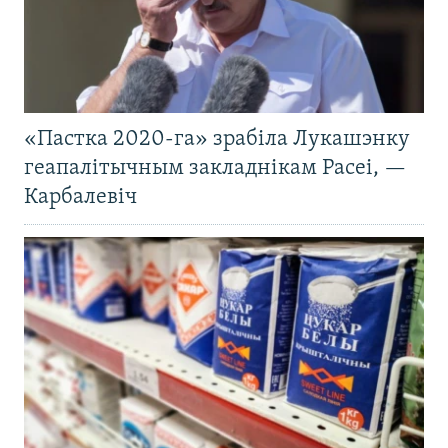
«Пастка 2020-га» зрабіла Лукашэнку
геапалітычным закладнікам Расеі, —
Карбалевіч