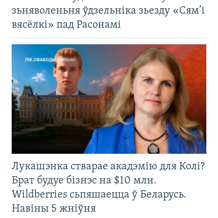
зьняволеньня ўдзельніка зьезду «Сям’і
вясёлкі» пад Расонамі
Лукашэнка стварае акадэмію для Колі?
Брат будуе бізнэс на $10 млн.
Wildberries сьпяшаецца ў Беларусь.
Навіны 5 жніўня