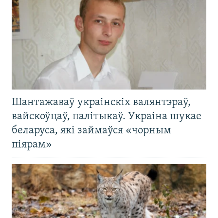
Шантажаваў украінскіх валянтэраў,
вайскоўцаў, палітыкаў. Украіна шукае
беларуса, які займаўся «чорным
піярам»