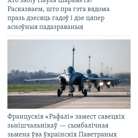
Хто забіў Паўла Шарамета?
Расказваем, што пра гэта вядома
празь дзесяць гадоў і дзе цяпер
асноўныя падазраваныя
Францускія «Рафалі» замест савецкіх
зьнішчальнікаў — сымбалічная
зьмена ўва ўкраінскіх Паветраных