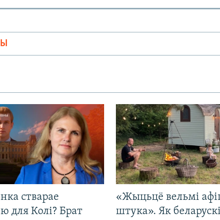
МЫ
нка стварае
«Жыцьцё вельмі афі
ю для Колі? Брат
штука». Як беларуск