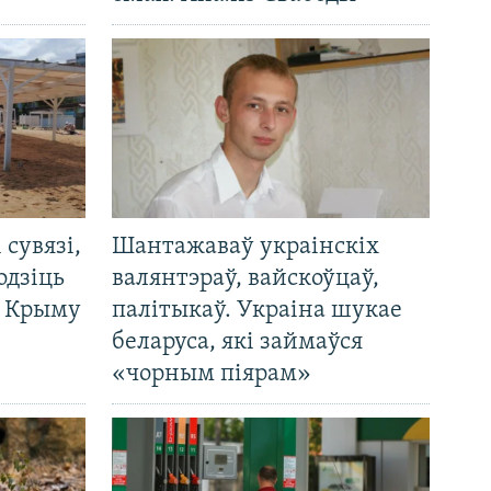
і сувязі,
Шантажаваў украінскіх
одзіць
валянтэраў, вайскоўцаў,
а Крыму
палітыкаў. Украіна шукае
беларуса, які займаўся
«чорным піярам»