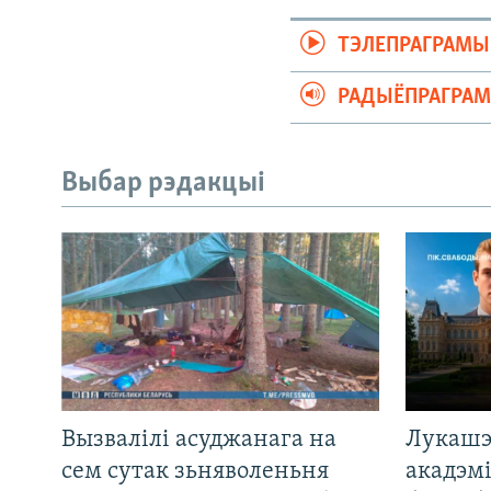
ТЭЛЕПРАГРАМЫ
РАДЫЁПРАГРА
Выбар рэдакцыі
Вызвалілі асуджанага на
Лукашэ
сем сутак зьняволеньня
акадэмі