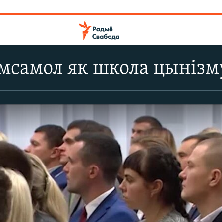
мсамол як школа цынізм