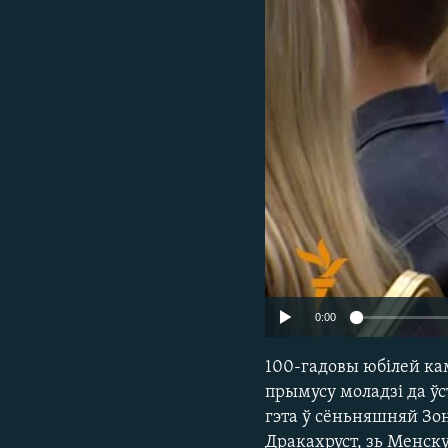
КАЛЯНДАР
НА ХВАЛЯХ СВАБОДЫ
0:00
100-гадовы юбілей ка
прымусу моладзі да ўс
гэта ў сёньняшняй Зо
Дракахруст, зь Менск