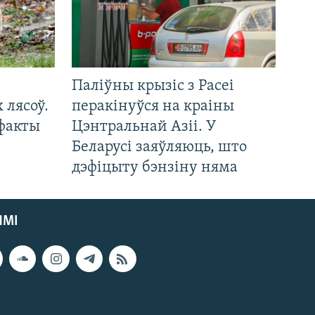
Паліўны крызіс з Расеі
 лясоў.
перакінуўся на краіны
 факты
Цэнтральнай Азіі. У
Беларусі заяўляюць, што
дэфіцыту бэнзіну няма
ЯМІ