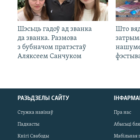
Шэсьць гадоў ад званка
Што вя
да званка. Размова
затрым
з бубначом пратэстаў
нашуме
Аляксеем Санчуком
фэстыв
РАЗЬДЗЕЛЫ САЙТУ
ІНФАРМ
Стужка навінаў
Пра нас
Падкасты
Абысьці бл
Кнігі Свабоды
Мабільная 