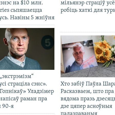
ізнэс на $10 млн.
мільянэр страціў усё
ries сьпяшаецца
робіць хаткі для тур
усь. Навіны 5 жніўня
„экстрэмізм“
усі страціла сэнс».
Хто забіў Паўла Шар
Гопнікаў» Уладзімер
Расказваем, што пра
напісаў раман пра
вядома празь дзесяць
 90-я
дзе цяпер асноўныя
падазраваныя