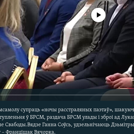
No media source currently avail
мсамолу супраць «ночы расстраляных паэтаў», шакуюч
тупленьня ў БРСМ, раздача БРСМ улады і зброі ад Лука
не Свабоды.Вядзе Ганна Соўсь, удзельнічаюць Дзьмітры
у – Францішак Вячорка.