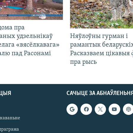
дома пра
аных удзельнікаў
Няўлоўны гурман і
лага «вясёлкавага»
рамантык беларускіх
алю пад Расонамі
Расказваем цікавыя
пра рысь
АЦЫЯ
САЧЫЦЕ ЗА АБНАЎЛЕНЬН
якаваньне
праграма