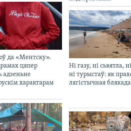
оў да «Ментску».
крамах цяпер
Ні газу, ні сьвятла, н
ь адзеньне
ні турыстаў: як прах
рускім характарам
лягістычная блякад