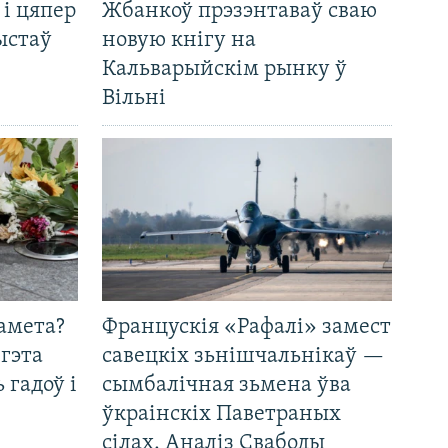
 і цяпер
Жбанкоў прэзэнтаваў сваю
ыстаў
новую кнігу на
Кальварыйскім рынку ў
Вільні
амета?
Францускія «Рафалі» замест
 гэта
савецкіх зьнішчальнікаў —
 гадоў і
сымбалічная зьмена ўва
ўкраінскіх Паветраных
сілах. Аналіз Свабоды