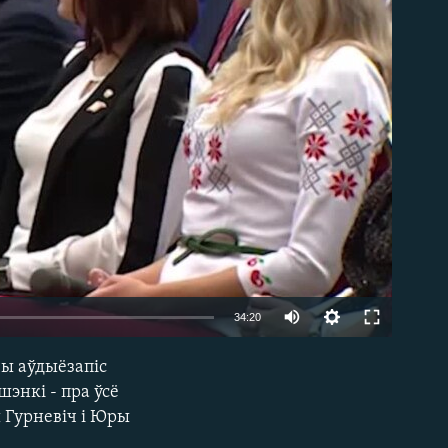
able
34:20
ы аўдыёзапіс
EMBED
шэнкі - пра ўсё
 Гурневіч і Юры