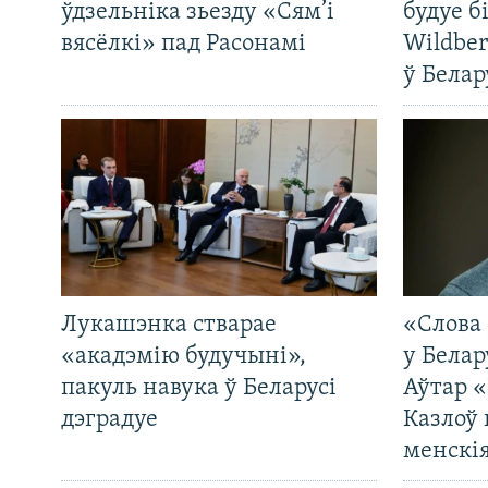
ўдзельніка зьезду «Сям’і
будуе б
вясёлкі» пад Расонамі
Wildber
ў Белар
Лукашэнка стварае
«Слова 
«акадэмію будучыні»,
у Белар
пакуль навука ў Беларусі
Аўтар «
дэградуе
Казлоў 
менскія