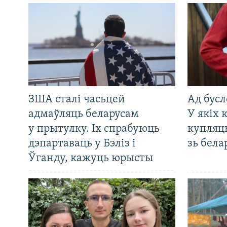
ЗША сталі часьцей
Ад бусл
адмаўляць беларусам
У якіх 
у прытулку. Іх спрабуюць
купляц
дэпартаваць у Бэліз і
зь бела
Ўганду, кажуць юрысты