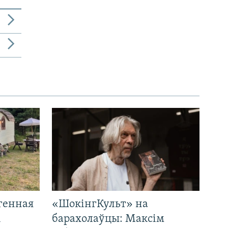
генная
«ШокінгКульт» на
і
барахолаўцы: Максім