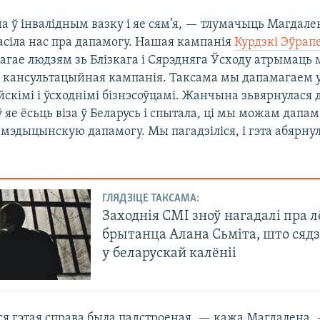
а ў інвалідным вазку і яе сям’я, — тлумачыць Магдале
асіла нас пра дапамогу. Нашая кампанія
Курдзкі Эўрапе
гае людзям зь Блізкага і Сярэдняга Ўсходу атрымац
 кансультацыйная кампанія. Таксама мы дапамагаем 
скімі і ўсходнімі бізнэсоўцамі. Жанчына зьвярнулася д
ў яе ёсьць віза ў Беларусь і спытала, ці мы можам дапа
мэдыцынскую дапамогу. Мы пагадзіліся, і гэта абярну
ГЛЯДЗІЦЕ ТАКСАМА:
Заходнія СМІ зноў нагадалі пра л
брытанца Алана Сьміта, што сядз
у беларускай калёніі
ўся гэтая справа была падстроеная, — кажа Магдалена.