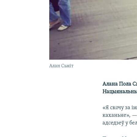
Алан Сьміт
Алана Пола См
Нацыянальны 
«Я скочу за і
каханьне», —
адседзеў у бе