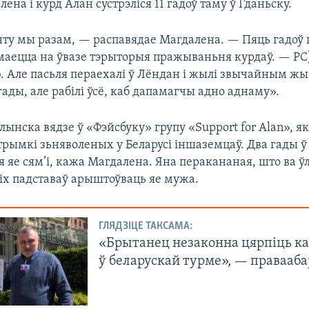
ена і курд Алан сустрэліся 11 гадоў таму ў Гданьску.
нту мы разам, — распавядае Магдалена. — Пяць гадоў 
маецца на ўвазе тэрыторыя пражываньня курдаў. — РС)
. Але пасьля пераехалі ў Лёндан і жылі звычайным ж
гады, але рабілі ўсё, каб дапамагчы адно аднаму».
ынска вядзе ў «Фэйсбуку» групу «Support for Alan», як
рымкі зьняволеных у Беларусі іншаземцаў. Два гады ў 
яе сям’і, кажа Магдалена. Яна перакананая, што ва ўл
кіх падставаў арыштоўваць яе мужа.
ГЛЯДЗІЦЕ ТАКСАМА:
«Брытанец незаконна цярпіць ка
ў беларускай турме», — правааб