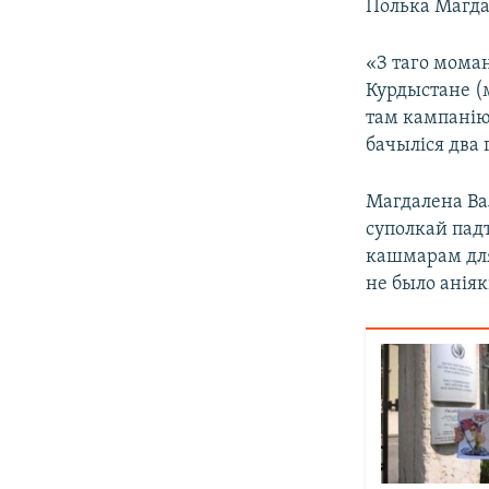
Полька Магдал
«З таго мома
Курдыстане (
там кампанію
бачыліся два 
Магдалена Вал
суполкай падт
кашмарам для 
не было анія