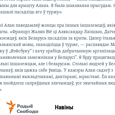
ыны для арышту Алана. Я была шакаваная прысудам. Я
ашылі пасадзіць яго ў турму».
ні Алан паведамляў жонцы пра іншых іншаземцаў, якія 
краты. «Француз Жалян Віё ці Аляксандар Лапшын, Да
земцаў, якіх Беларусь пасадзіла за краты. Цяпер італья
тальянскай мовы, знаходзіцца ў турме, — распавядае М
ку ў „Фэйсбуку“ і хачу зрабіць дабрачынную арганіза
ьняволеным замежнікам у Беларусі“. Я буду працягвац
лькі іншаземцам, але і беларусам. Столькі людзей у Бе
чынаў, якія цяжка сабе ўявіць. У камэры Алан сядзеў з
ікаванымі выкладчыкамі, дактарамі, юрыстамі. Ён каза
я знойдзеш сапраўдных злачынцаў, усе звычайныя людз
».