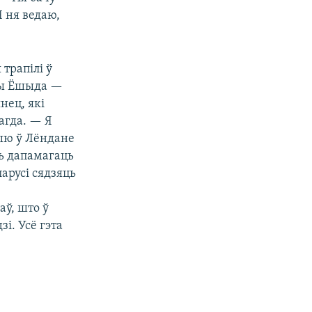
 ня ведаю,
трапілі ў
ічы Ёшыда —
нец, які
агда. — Я
цыю ў Лёндане
ь дапамагаць
ларусі сядзяць
ў, што ў
і. Усё гэта