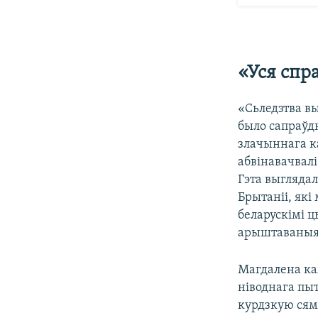
«Уся спр
«Сьледзтва вы
было сапраўд
злачыннага ка
абвінавачвалі
Гэта выгляда
Брытаніі, які
беларускімі ц
арыштаваныя
Магдалена ка
ніводнага пыт
курдзкую сям’