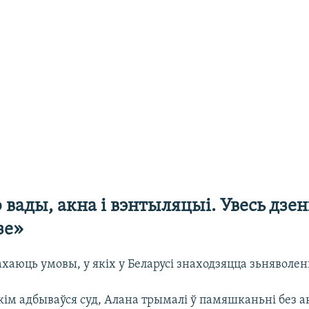
 вады, акна і вэнтыляцыі. Увесь дзен
зе»
хаюць умовы, у якіх у Беларусі знаходзяцца зьняволен
кім адбываўся суд, Алана трымалі ў памяшканьні без а