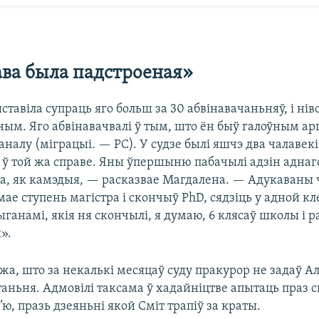
ава была падстроеная»
ставіла супраць яго больш за 30 абвінавачаньняў, і ніво
ным. Яго абвінавачвалі ў тым, што ён быў галоўным ар
налу (міграцыі. — РС). У судзе былі яшчэ два чалавекі
 ў той жа справе. Яны ўпершыню пабачылі адзін аднаго 
ла, як камэдыя, — расказвае Магдалена. — Адукаваны 
 мае ступень магістра і скончыў PhD, сядзіць у адной к
ыганамі, якія ня скончылі, я думаю, 6 клясаў школы і 
».
жа, што за некалькі месяцаў суду пракурор не задаў А
аньня. Адмовілі таксама ў хадайніцтве апытаць праз 
ю, празь дзеяньні якой Сміт трапіў за краты.