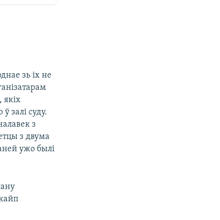
днае зь іх не
ганізатарам
, якіх
ў залі суду.
чалавек з
летцы з двума
раней ужо былі
лану
скайп