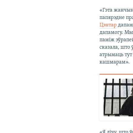
«Гэта жанчын
папярэдне пр
Цэнтар
дапама
дапамогу. Мы
паміж эўрапей
сказала, што 
атрымаць тут 
кашмарам».
«Я лічу, што 