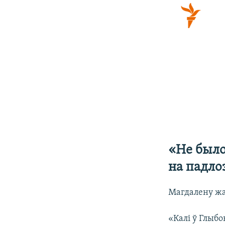
«Не было
на падло
Магдалену жа
«Калі ў Глыбо