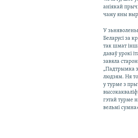
аніякай прыч
чаму яны выр
У зьняволень
Беларусі за 
так шмат інша
даваў урокі і
завяла старон
„Падтрымка з
людзям. Ня то
у турме з пры
высокакваліф
гэтай турме н
вельмі сумна