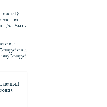
пражылі ў
, заснавалі
ыцьцём. Мы ня
ая стала
Беларусі сталі
адаў Беларусі
таваньні
аронца