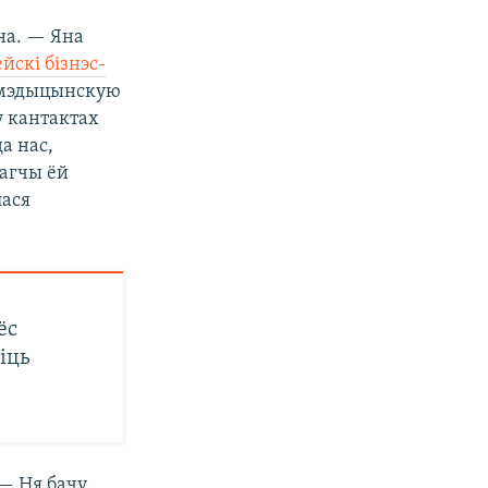
на. — Яна
йскі бізнэс-
ь мэдыцынскую
у кантактах
а нас,
магчы ёй
лася
ёс
іць
 — Ня бачу