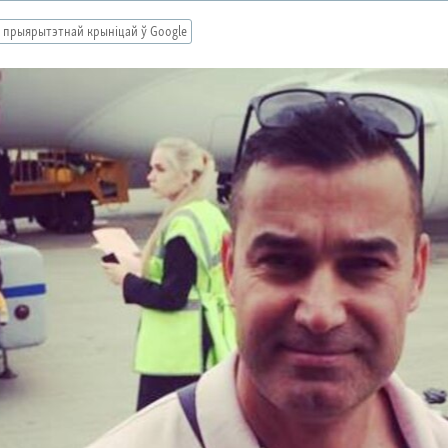
 прыярытэтнай крыніцай ў Google