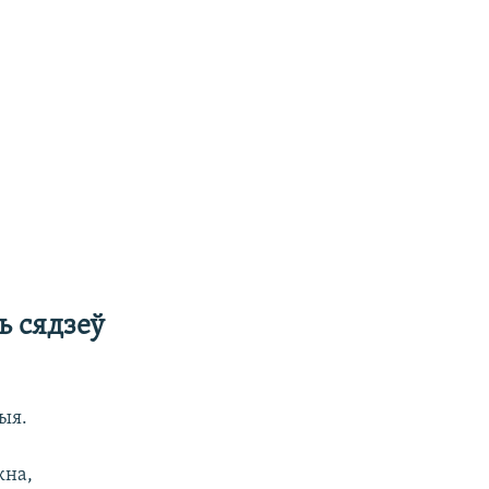
ь сядзеў
ыя.
кна,