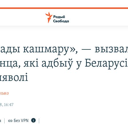
гады кашмару», — вызвал
ца, які адбыў у Беларусі
няволі
нько
, 16:47
а
Без VPN