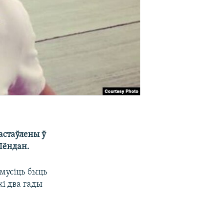
дастаўлены ў
Лёндан.
 мусіць быць
і два гады