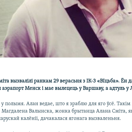
іта вызвалілі ранкам 29 верасьня з ІК-3 «ВІцьба». Ён 
аэрапорт Менск і мае вылецець у Варшаву, а адтуль у 
м у полымя. Алан ведае, што я зраблю для яго ўсё. Такім
 Магдалена Валынска, жонка брытанца Алана Сміта, як
ларускай калёніі, дачакалася ягонага вызваленьня.