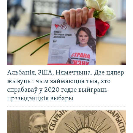
Альбанія, ЗША, Нямеччына. Дзе цяпер
жывуць і чым займаюцца тыя, хто
спрабаваў у 2020 годзе выйграць
прэзыдэнцкія выбары