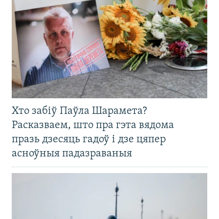
Хто забіў Паўла Шарамета?
Расказваем, што пра гэта вядома
празь дзесяць гадоў і дзе цяпер
асноўныя падазраваныя