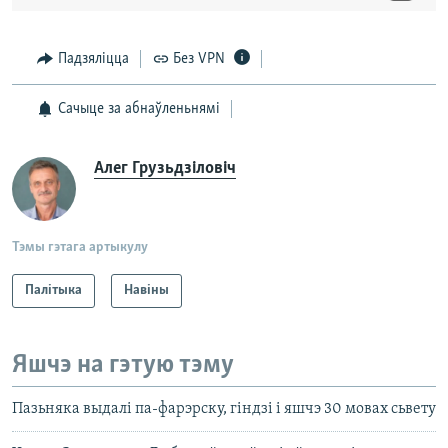
Падзяліцца
Без VPN
Сачыце за абнаўленьнямі
Алег Грузьдзіловіч
Тэмы гэтага артыкулу
Палітыка
Навіны
Яшчэ на гэтую тэму
Пазьняка выдалі па-фарэрску, гіндзі і яшчэ 30 мовах сьвету