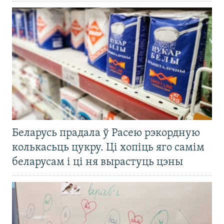
Беларусь прадала ў Расею рэкордную
колькасьць цукру. Ці хопіць яго самім
беларусам і ці ня вырастуць цэны