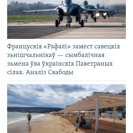
Францускія «Рафалі» замест савецкіх
зьнішчальнікаў — сымбалічная
зьмена ўва ўкраінскіх Паветраных
сілах. Аналіз Свабоды