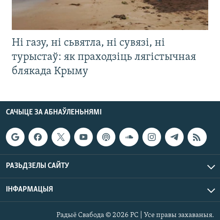
Ні газу, ні сьвятла, ні сувязі, ні
турыстаў: як праходзіць лягістычная
блякада Крыму
САЧЫЦЕ ЗА АБНАЎЛЕНЬНЯМІ
РАЗЬДЗЕЛЫ САЙТУ
ІНФАРМАЦЫЯ
Радыё Свабода © 2026 РС | Усе правы захаваныя.