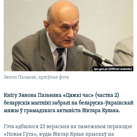
КУЛЬТУРА
МОВА
КАЛЯНДАР
НА ХВАЛЯХ СВАБОДЫ
Зянон Пазьняк, архіўнае фота
Кнігу Зянона Пазьняка «Цяжкі час» (частка 2)
беларускія мытнікі забралі на беларуска-ўкраінскай
мяжы ў грамадзкага актывіста Віктара Кулака.
Гэта адбылося 23 верасьня на памежным пераходзе
«Новая Гута», куды Віктар Кулак прыехаў на