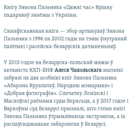
Кнігу Зянона Пазьняка «Цяжкі час» Кулаку
падараваў знаёмы з Украіны.
Сканфіскаваная кніга — збор артыкулаў Зянона
Пазьняка з 1996 па 2002 гады на тэмы ўнутранай
палітыкі і расейска-беларускіх дачыненьняў.
У 2015 годзе на беларуска-польскай мяжы ў
актывіста КХП-БНФ
Алеся Чахольскага
мытнікі
забралі па два асобнікі кніг Зянона Пазьняка
«Абарона Курапатаў. Народны мэмарыял» і
«Добрая фатаграфія». Спачатку Ленінскі і
Маскоўскі раённыя суды Берасьця, а ў 2017 годзе і
Вярхоўны суд Беларусі прызналі, што гэтыя кнігі
Зянона Пазьняка ўтрымліваюць экстрэмізм, а іх
распаўсюджаньне забаронена ў Беларусі.