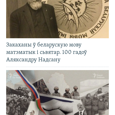
Закаханы ў беларускую мову
матэматык і сьвятар. 100 гадоў
Аляксандру Надсану