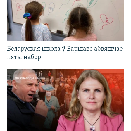
Беларуская школа ў Варшаве абвяшчае
пяты набор