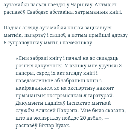
аўтамабілі пасьля паездкі ў Чарнігаў. Актывіст
распавёў Свабодзе абставіны затрыманьня кнігі.
Падчас агляду аўтамабіля кнігай зацікавіўся
мытнік, пагартаў і сышоў, а потым прыйшлі адразу
6 супрацоўнікаў мытні і памежнікаў.
«Яны забралі кнігу і пачалі на яе складаць
розныя дакумэнты. У выніку мне ўручылі 3
паперы, сярод іх акт агляду кнігі і
паведамленьне аб забраньні кнігі з
накіраваньнем яе на экспэртызу наконт
прызнаньня экстрэмісцкай літаратурай.
Дакумэнты падпісаў інспэктар мытнай
службы Аляксей Пакрэпа. Мне было сказана,
што на экспэртызу пойдзе 20 дзён», —
распавёў Віктар Кулак.