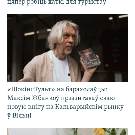
цяпер робіць хаткі для турыстаў
«ШокінгКульт» на барахолаўцы:
Максім Жбанкоў прэзэнтаваў сваю
новую кнігу на Кальварыйскім рынку
ў Вільні