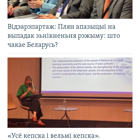
Відэарэпартаж: Плян апазыцыі на
выпадак зьнікненьня рэжыму: што
чакае Беларусь?
«Усё кепска і вельмі кепска».