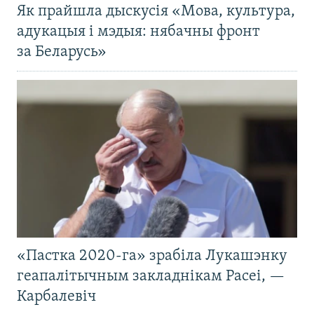
Як прайшла дыскусія «Мова, культура,
адукацыя і мэдыя: нябачны фронт
за Беларусь»
«Пастка 2020-га» зрабіла Лукашэнку
геапалітычным закладнікам Расеі, —
Карбалевіч