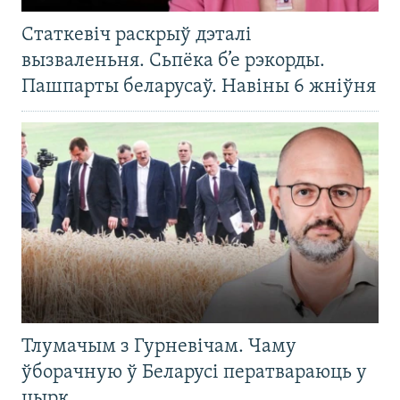
Статкевіч раскрыў дэталі
вызваленьня. Сьпёка б’е рэкорды.
Пашпарты беларусаў. Навіны 6 жніўня
Тлумачым з Гурневічам. Чаму
ўборачную ў Беларусі ператвараюць у
цырк