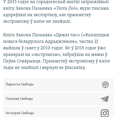
У 2015 годзе на горадзенскай мытні затрымлівалі
кнігу Зянона Пазьняка
«Terra Dei»
, якую таксама
адпраўлялі на экспэртызу, але прыкметаў
экстрэмізму ў кнізе не знайшлі.
Кніга Зянона Пазьняка «Цяжкі час» («Канцэпцыя
новага беларускага Адраджэньня», частка 2)
выйшла ў сьвет у 2010 годзе. Яе ў 2015 годзе ўжо
правяралі на «экстрэмізм», забраўшы на мяжы ў
Паўла Севярынца. Прыкметаў экстрэмізму ў кнізе
тады не знайшлі і вярнулі яе ўласьніку.
Падкасты Свабоды
Тэлеграм Свабоды
Інстаграм Свабоды