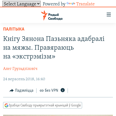
Powered by
Translate
Лінкі
ўнівэрсальнага
доступу
ПАЛІТЫКА
НАВІНЫ
Перайсьці
Кнігу Зянона Пазьняка адабралі
да
ТОЛЬКІ НА СВАБОДЗЕ
УСЕ НАВІНЫ
на мяжы. Правяраюць
галоўнага
СУВЯЗЬ
ВІДЭА І ФОТА
ТЭСТЫ
зьместу
на «экстрэмізм»
Перайсьці
ПАДПІСАЦЦА
ЛЮДЗІ
БЛОГІ
АБЫСЬЦІ БЛЯКАВАНЬНЕ
да
Алег Грузьдзіловіч
ПАЛІТЫКА
ГІСТОРЫЯ НА СВАБОДЗЕ
ПАДЗЯЛІЦЦА ІНФАРМАЦЫЯЙ
RSS
галоўнай
САЧЫЦЕ ЗА АБНАЎЛЕНЬНЯМІ
24 верасень 2018, 16:40
навігацыі
ЭКАНОМІКА
ПАДКАСТЫ
ПАДКАСТЫ
Перайсьці
ВАЙНА
КНІГІ
FACEBOOK
Падзяліцца
Без VPN
да
БЕЛАРУСЫ НА ВАЙНЕ
АЎДЫЁКНІГІ
TWITTER
пошуку
Зрабіце Свабоду прыярытэтнай крыніцай ў Google
ПАЛІТВЯЗЬНІ
PREMIUM
Усе сайты РС/РСЭ