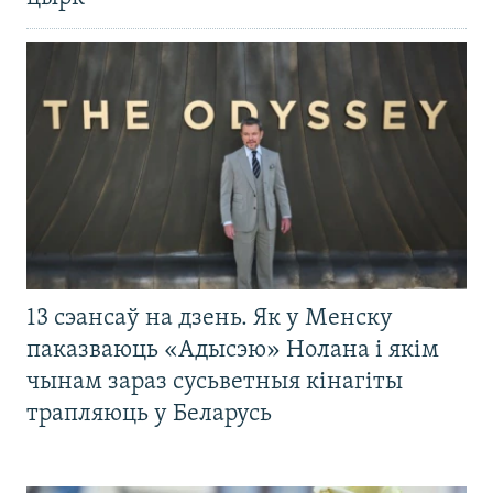
13 сэансаў на дзень. Як у Менску
паказваюць «Адысэю» Нолана і якім
чынам зараз сусьветныя кінагіты
трапляюць у Беларусь