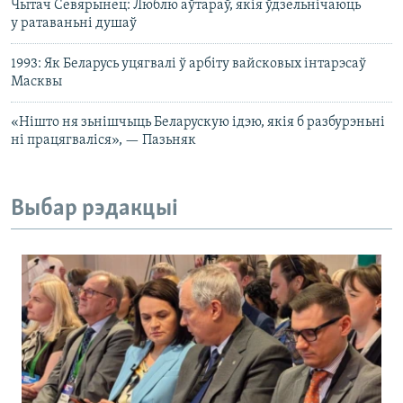
Чытач Севярынец: Люблю аўтараў, якія ўдзельнічаюць
у ратаваньні душаў
1993: Як Беларусь уцягвалі ў арбіту вайсковых інтарэсаў
Масквы
«Нішто ня зьнішчыць Беларускую ідэю, якія б разбурэньні
ні працягваліся», — Пазьняк
Выбар рэдакцыі