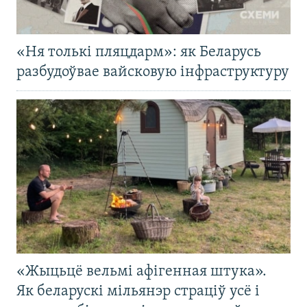
«Ня толькі пляцдарм»: як Беларусь
разбудоўвае вайсковую інфраструктуру
«Жыцьцё вельмі афігенная штука».
Як беларускі мільянэр страціў усё і