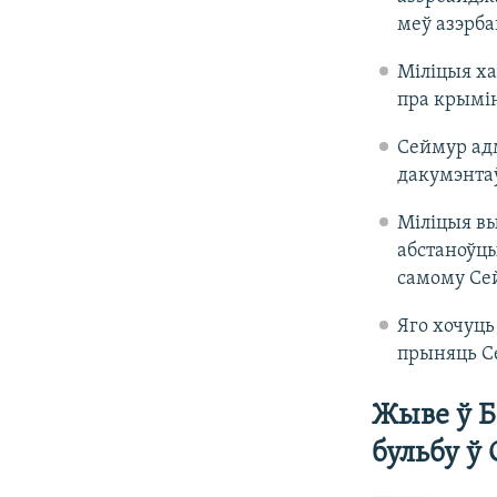
меў азэрб
Міліцыя ха
пра крымі
Сеймур адм
дакумэнтаў
Міліцыя в
абстаноўцы
самому Се
Яго хочуць
прыняць Се
Жыве ў Б
бульбу ў