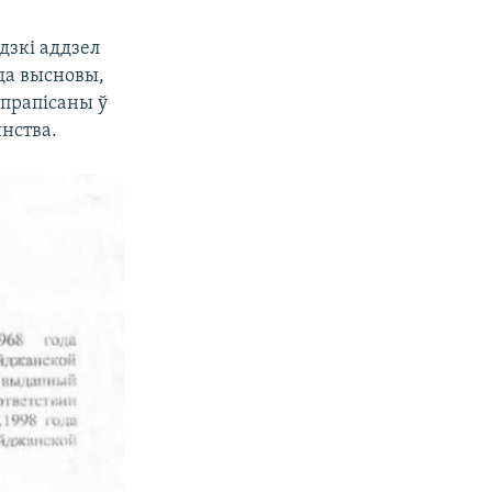
дзкі аддзел
да высновы,
прапісаны ў
янства.