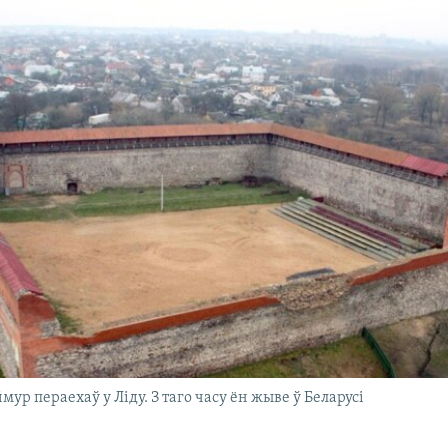
ймур пераехаў у Ліду. З таго часу ён жыве ў Беларусі