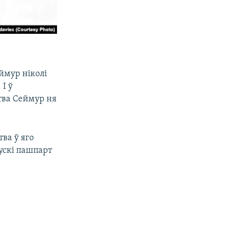
ймур ніколі
 І ў
тва Сеймур ня
ва ў яго
рускі пашпарт