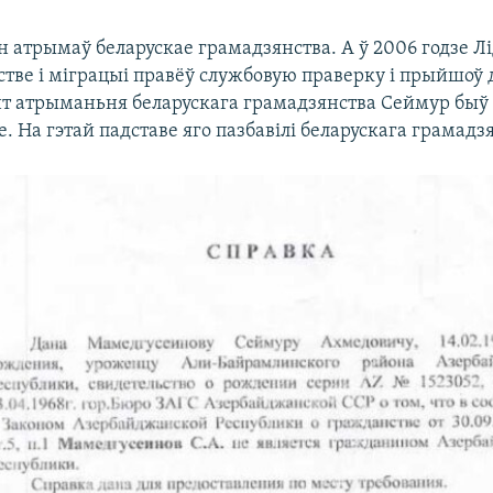
ён атрымаў беларускае грамадзянства. А ў 2006 годзе Лі
стве і міграцыі правёў службовую праверку і прыйшоў 
т атрыманьня беларускага грамадзянства Сеймур быў 
 На гэтай падставе яго пазбавілі беларускага грамадз