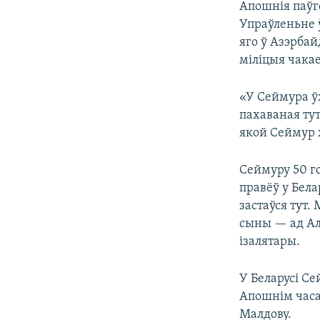
​Апошнія паў
Упраўленьне 
яго ў Азэрбай
міліцыя чакае
«У Сеймура ўж
пахаваная ту
якой Сеймур 
Сеймуру 50 г
правёў у Белар
застаўся тут.
сыны — ад Але
ізалятары.
У Беларусі С
Апошнім часам
Малдову.