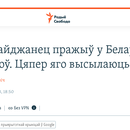
айджанец пражыў у Бела
доў. Цяпер яго высылаюць
віч
, 18:50
а
Без VPN
 прыярытэтнай крыніцай ў Google