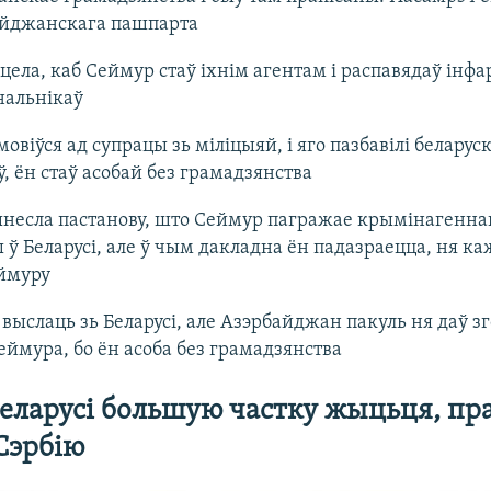
айджанскага пашпарта
цела, каб Сеймур стаў іхнім агентам і распавядаў ін
нальнікаў
овіўся ад супрацы зь міліцыяй, і яго пазбавілі беларуск
, ён стаў асобай без грамадзянства
ынесла пастанову, што Сеймур пагражае крымінагенна
 ў Беларусі, але ў чым дакладна ён падазраецца, ня ка
ймуру
 выслаць зь Беларусі, але Азэрбайджан пакуль ня даў з
ймура, бо ён асоба без грамадзянства
еларусі большую частку жыцьця, пр
 Сэрбію