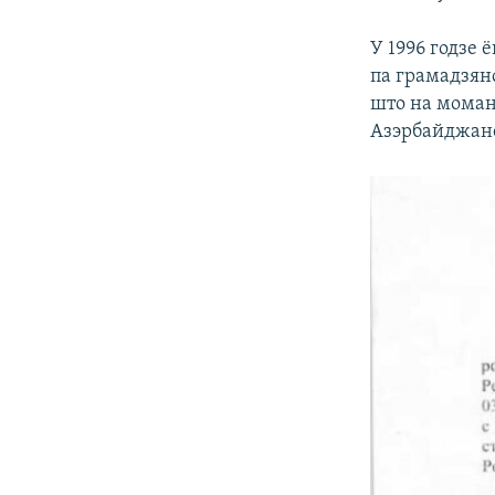
У 1996 годзе 
па грамадзян
што на моман
Азэрбайджане.