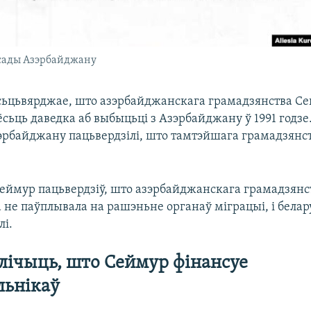
асады Азэрбайджану
сьцьвярджае, што азэрбайджанскага грамадзянства Се
 ёсьць даведка аб выбыцьці з Азэрбайджану ў 1991 годзе.
эрбайджану пацьвердзілі, што тамтэйшага грамадзянс
Сеймур пацьвердзіў, што азэрбайджанскага грамадзянст
а не паўплывала на рашэньне органаў міграцыі, і бела
лі.
лічыць, што Сеймур фінансуе
льнікаў