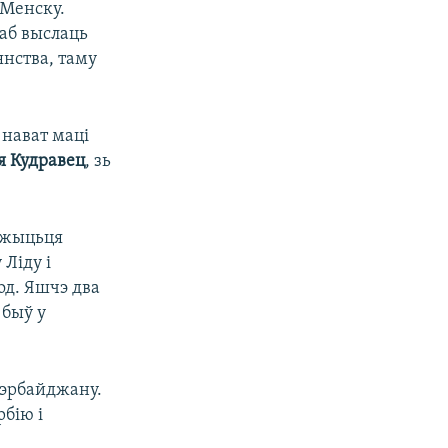
 Менску.
аб выслаць
янства, таму
 нават маці
я Кудравец
, зь
у жыцьця
 Ліду і
од. Яшчэ два
 быў у
зэрбайджану.
рбію і