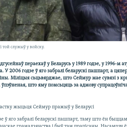
 той служыў у войску.
усейнаў пераехаў у Беларусь у 1989 годзе, у 1996-м а
. У 2006 годзе ў яго забралі беларускі пашпарт, а цяпе
аіны. Міліцыя сьцьвярджае, што Сеймур мае сувязі з к
 ўпэўненая, што яму помсьцяць за адмову супрацоўніча
астку жыцьця Сеймур пражыў у Беларусі
зе ў яго забралі беларускі пашпарт, таму што ён быцца
нскае грамадзянства і быў там прапісаны. Насамрэч ён