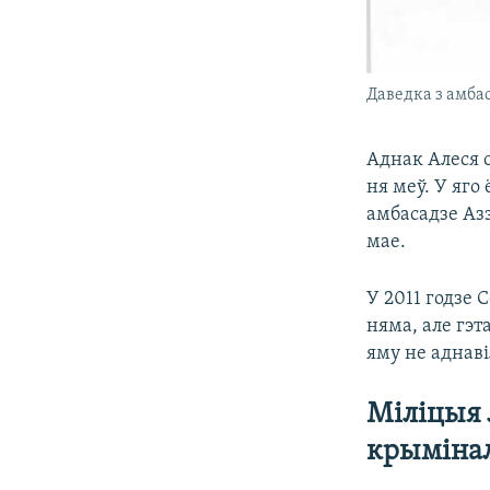
Даведка з амб
Аднак Алеся 
ня меў. У яго
амбасадзе Аз
мае.
У 2011 годзе 
няма, але гэт
яму не аднаві
Міліцыя 
крыміна