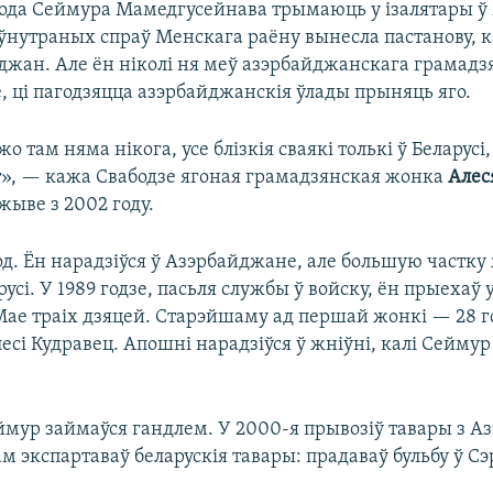
года Сеймура Мамедгусейнава трымаюць у ізалятары ў
ўнутраных спраў Менскага раёну вынесла пастанову, к
джан. Але ён ніколі ня меў азэрбайджанскага грамадз
, ці пагодзяцца азэрбайджанскія ўлады прыняць яго.
о там няма нікога, усе блізкія сваякі толькі ў Беларусі,
т», — кажа Свабодзе ягоная грамадзянская жонка
Алес
жыве з 2002 году.
од. Ён нарадзіўся ў Азэрбайджане, але большую частк
усі. У 1989 годзе, пасьля службы ў войску, ён прыехаў у
 Мае траіх дзяцей. Старэйшаму ад першай жонкі — 28 г
сі Кудравец. Апошні нарадзіўся ў жніўні, калі Сеймур
еймур займаўся гандлем. У 2000-я прывозіў тавары з А
 экспартаваў беларускія тавары: прадаваў бульбу ў Сэ