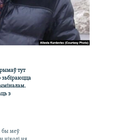
трымаў тут
р зьбіраюцца
рыміналам.
ць з
м бы меў
 ніколі ня