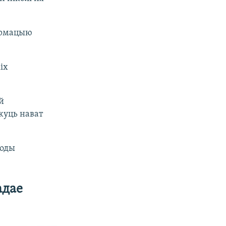
фармацыю
іх
й
жуць нават
годы
адае