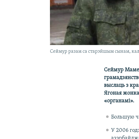
Сеймур разам са старэйшым сынам, калі
Сеймур Мамедг
грамадзянства
выслаць з кр
Ягоная жонка
«органамі».
Большую ч
У 2006 год
азэрбайджа