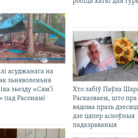
робіць хаткі для тур
лі асуджанага на
ак зьняволеньня
іка зьезду «Сям’і
Хто забіў Паўла Шар
» пад Расонамі
Расказваем, што пра
вядома празь дзесяць
дзе цяпер асноўныя
падазраваныя