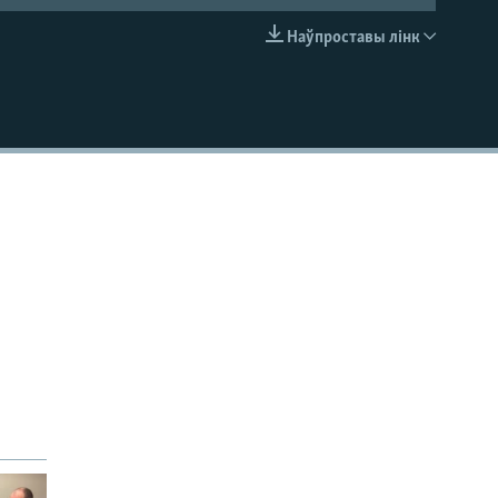
Наўпроставы лінк
EMBED