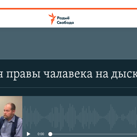
я правы чалавека на дыск
No media source currently avail
0:00