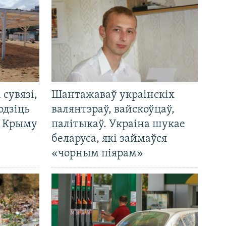
і сувязі,
Шантажаваў украінскіх
одзіць
валянтэраў, вайскоўцаў,
а Крыму
палітыкаў. Украіна шукае
беларуса, які займаўся
«чорным піярам»