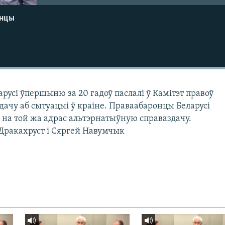
енцы
усі ўпершыню за 20 гадоў паслалі ў Камітэт правоў
дачу аб сытуацыі ў краіне. Праваабаронцы Беларусі
і на той жа адрас альтэрнатыўную справаздачу.
ракахруст і Сяргей Навумчык