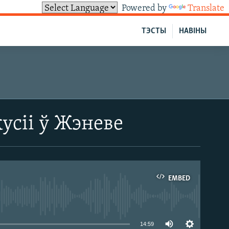
Powered by
Translate
ТЭСТЫ
НАВІНЫ
усіі ў Жэневе
EMBED
able
14:59