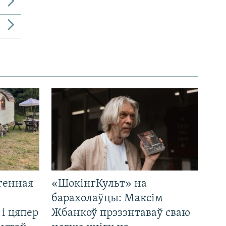
генная
«ШокінгКульт» на
і
барахолаўцы: Максім
 і цяпер
Жбанкоў прэзэнтаваў сваю