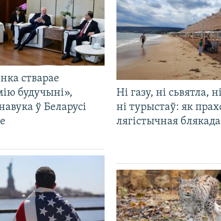
нка стварае
мію будучыні»,
Ні газу, ні сьвятла, н
навука ў Беларусі
ні турыстаў: як прах
е
лягістычная блякад