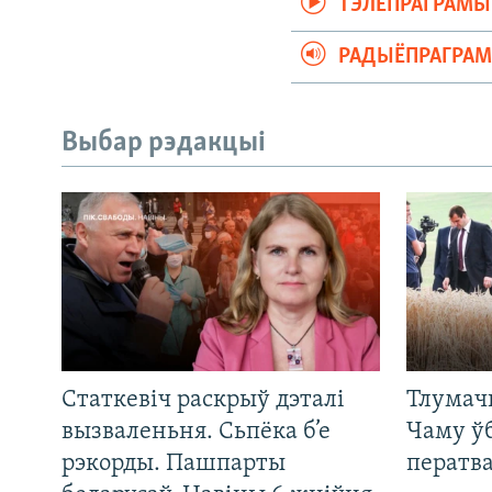
ТЭЛЕПРАГРАМЫ
РАДЫЁПРАГРА
Выбар рэдакцыі
Статкевіч раскрыў дэталі
Тлумач
вызваленьня. Сьпёка б’е
Чаму ў
рэкорды. Пашпарты
ператв