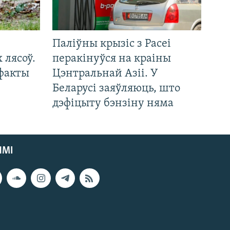
Паліўны крызіс з Расеі
 лясоў.
перакінуўся на краіны
 факты
Цэнтральнай Азіі. У
Беларусі заяўляюць, што
дэфіцыту бэнзіну няма
ЯМІ