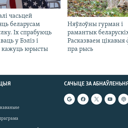
алі часьцей
яць беларусам
Няўлоўны гурман і
лку. Іх спрабуюць
рамантык беларускіх
ваць у Бэліз і
Расказваем цікавыя
, кажуць юрысты
пра рысь
АЦЫЯ
САЧЫЦЕ ЗА АБНАЎЛЕНЬН
якаваньне
праграма