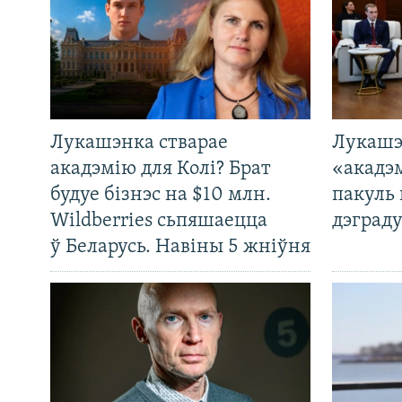
Лукашэнка стварае
Лукашэ
акадэмію для Колі? Брат
«акадэ
будуе бізнэс на $10 млн.
пакуль 
Wildberries сьпяшаецца
дэграду
ў Беларусь. Навіны 5 жніўня