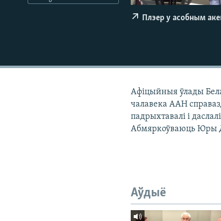
КАЛЯНДАР
НА ХВАЛЯХ СВАБОДЫ
Плэер у асобным ак
Афіцыйныя ўлады Белар
чалавека ААН справаз
падрыхтавалі і даслал
Абмяркоўваюць Юры Д
Аўдыё