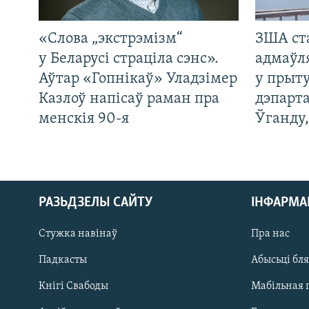
«Слова „экстрэмізм“
ЗША ст
у Беларусі страціла сэнс».
адмаўл
Аўтар «Гопнікаў» Уладзімер
у прыту
Казлоў напісаў раман пра
дэпарта
менскія 90-я
Ўганду
РАЗЬДЗЕЛЫ САЙТУ
ІНФАРМ
Стужка навінаў
Пра нас
Падкасты
Абысьці бл
Кнігі Свабоды
Мабільная 