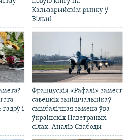
ыстаў
новую кнігу на
Кальварыйскім рынку ў
Вільні
амета?
Францускія «Рафалі» замест
 гэта
савецкіх зьнішчальнікаў —
 гадоў і
сымбалічная зьмена ўва
ўкраінскіх Паветраных
сілах. Аналіз Свабоды