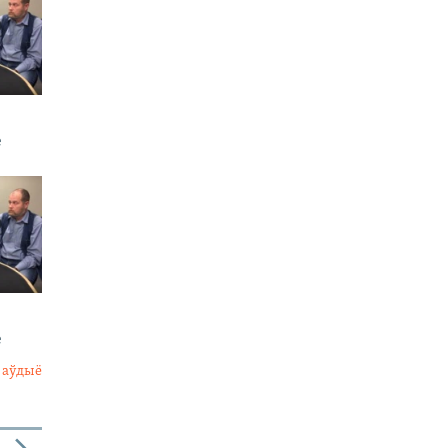
е
е
 аўдыё