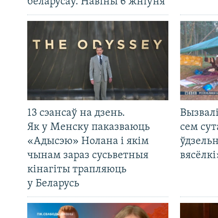
беларусаў. Навіны 6 жніўня
13 сэансаў на дзень.
Вызвалі
Як у Менску паказваюць
сем сут
«Адысэю» Нолана і якім
ўдзельн
чынам зараз сусьветныя
вясёлкі
кінагіты трапляюць
у Беларусь