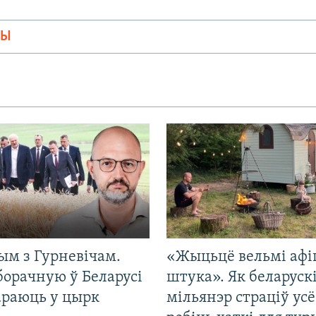
МЫ
ым з Гурневічам.
«Жыцьцё вельмі афі
борачную ў Беларусі
штука». Як беларуск
араюць у цырк
мільянэр страціў усё