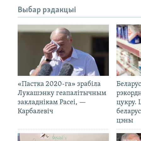
Выбар рэдакцыі
«Пастка 2020-га» зрабіла
Беларус
Лукашэнку геапалітычным
рэкорд
закладнікам Расеі, —
цукру. 
Карбалевіч
беларус
цэны