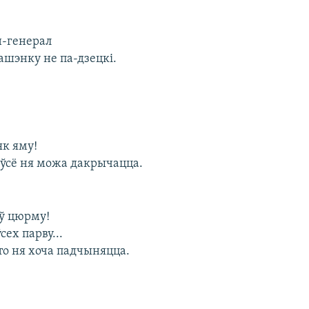
-генерал
ашэнку не па-дзецкі.
як яму!
 ўсё ня можа дакрычацца.
 ў цюрму!
ех парву...
то ня хоча падчыняцца.