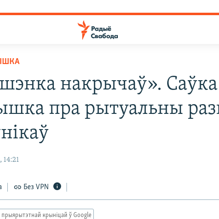
ЫШКА
шэнка накрычаў». Саўка
ышка пра рытуальны раз
нікаў
 14:21
а
Без VPN
 прыярытэтнай крыніцай ў Google