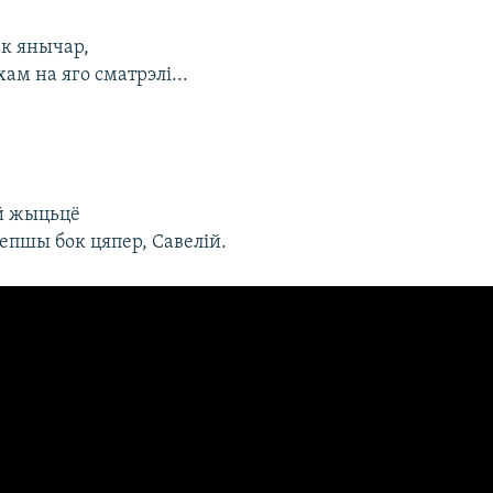
ак янычар,
хам на яго сматрэлі...
й жыцьцё
епшы бок цяпер, Савелій.