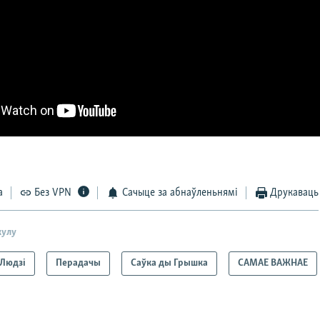
а
Без VPN
Сачыце за абнаўленьнямі
Друкаваць
кулу
Людзі
Перадачы
Саўка ды Грышка
САМАЕ ВАЖНАЕ