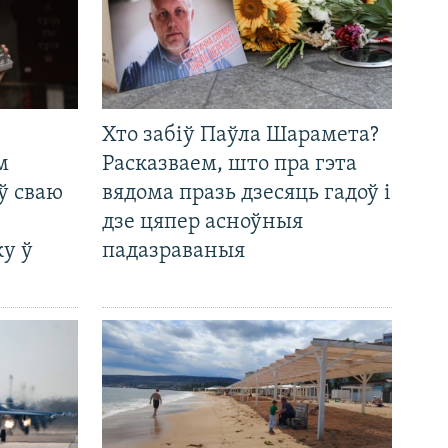
Хто забіў Паўла Шарамета?
м
Расказваем, што пра гэта
ў сваю
вядома празь дзесяць гадоў і
дзе цяпер асноўныя
у ў
падазраваныя