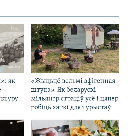
»: як
«Жыцьцё вельмі афігенная
е
штука». Як беларускі
уктуру
мільянэр страціў усё і цяпер
робіць хаткі для турыстаў