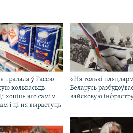
ь прадала ў Расею
«Ня толькі пляцдарм
ную колькасьць
Беларусь разбудоўва
Ці хопіць яго самім
вайсковую інфрастр
ам і ці ня вырастуць