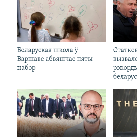
Беларуская школа ў
Статкев
Варшаве абвяшчае пяты
вызвале
набор
рэкорд
беларус