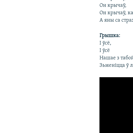
Он крычаў,
Он крычаў, к
А яны са стра
Грышка:
І ўсё,
І ўсё
Нашае з табо
Зьменіцца ў л