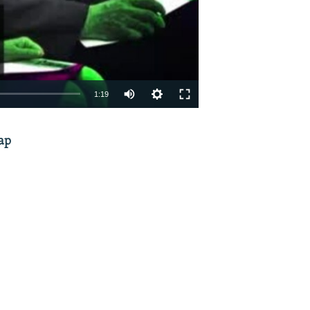
1:19
EMBED
SHARE
ар