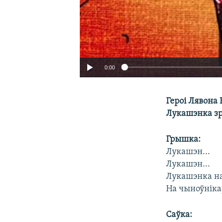
0:00
Героі Лявона
Лукашэнка зр
Грышка:
Лукашэн...
Лукашэн...
Лукашэнка н
На чыноўніка
Саўка: