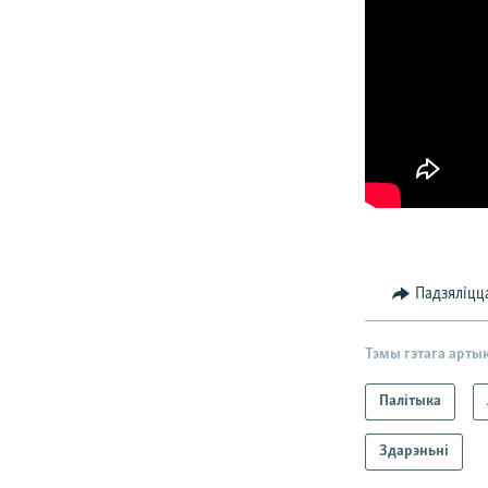
Падзяліцц
Тэмы гэтага арты
Палітыка
Здарэньні