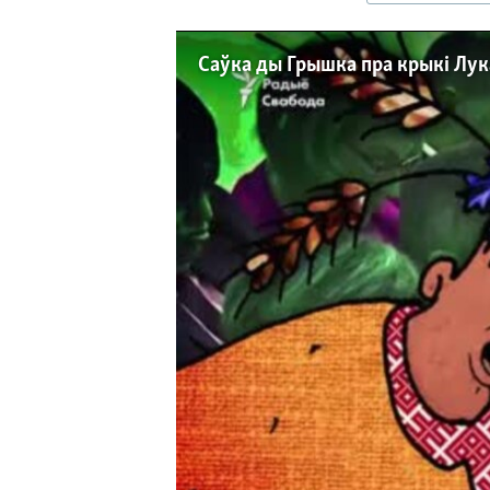
КАЛЯНДАР
НА ХВАЛЯХ СВАБОДЫ
Саўка ды Грышка пра крыкі Лу