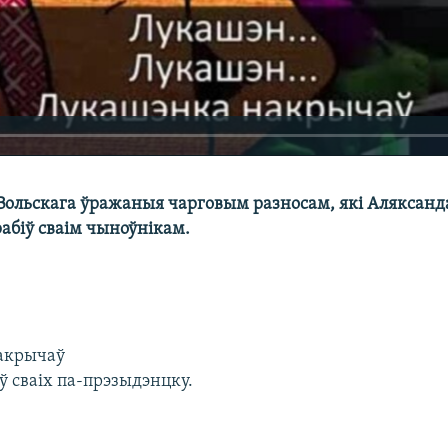
 Вольскага ўражаныя чарговым разносам, які Аляксанд
абіў сваім чыноўнікам.
акрычаў
ў сваіх па-прэзыдэнцку.