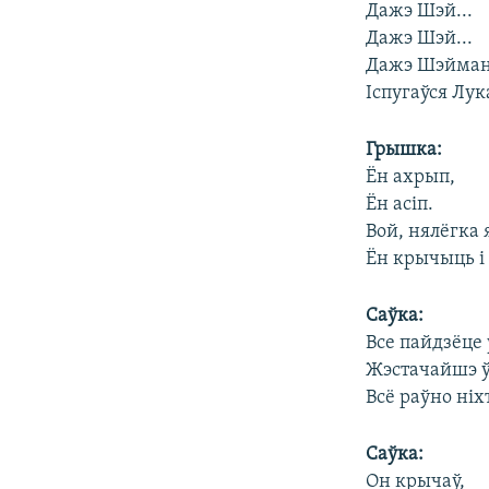
Дажэ Шэй...
Дажэ Шэй...
Дажэ Шэйман
Іспугаўся Лук
Грышка:
Ён ахрып,
Ён асіп.
Вой, нялёгка 
Ён крычыць і
Саўка:
Все пайдзёце
Жэстачайшэ ўс
Всё раўно ніх
Саўка:
Он крычаў,