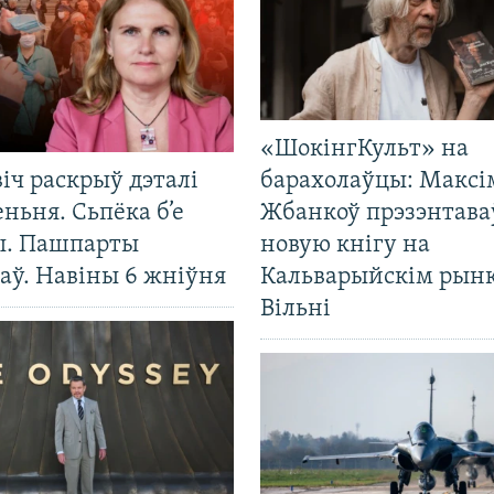
«ШокінгКульт» на
іч раскрыў дэталі
барахолаўцы: Максі
ньня. Сьпёка б’е
Жбанкоў прэзэнтава
ы. Пашпарты
новую кнігу на
аў. Навіны 6 жніўня
Кальварыйскім рынк
Вільні