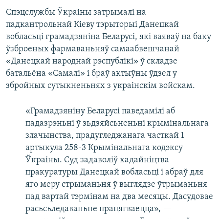
Спэцслужбы Ўкраіны затрымалі на
падкантрольнай Кіеву тэрыторыі Данецкай
вобласьці грамадзяніна Беларусі, які ваяваў на баку
ўзброеных фармаваньняў самаабвешчанай
«Данецкай народнай рэспублікі» ў складзе
батальёна «Самалі» і браў актыўны ўдзел у
збройных сутыкненьнях з украінскім войскам.
«Грамадзяніну Беларусі паведамілі аб
падазрэньні ў зьдзяйсьненьні крымінальнага
злачынства, прадугледжанага часткай 1
артыкула 258-3 Крымінальнага кодэксу
Ўкраіны. Суд задаволіў хадайніцтва
пракуратуры Данецкай вобласьці і абраў для
яго меру стрыманьня ў выглядзе ўтрыманьня
пад вартай тэрмінам на два месяцы. Дасудовае
расьсьледаваньне працягваецца», —