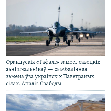
Францускія «Рафалі» замест савецкіх
зьнішчальнікаў — сымбалічная
зьмена ўва ўкраінскіх Паветраных
сілах. Аналіз Свабоды