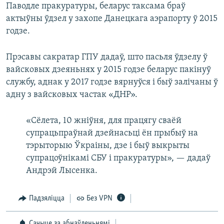
Паводле пракуратуры, беларус таксама браў
актыўны ўдзел у захопе Данецкага аэрапорту ў 2015
годзе.
Прэсавы сакратар ГПУ дадаў, што пасьля ўдзелу ў
вайсковых дзеяньнях у 2015 годзе беларус пакінуў
службу, аднак у 2017 годзе вярнуўся і быў залічаны ў
адну з вайсковых частак «ДНР».
«Сёлета, 10 жніўня, для працягу сваёй
супрацьпраўнай дзейнасьці ён прыбыў на
тэрыторыю Ўкраіны, дзе і быў выкрыты
супрацоўнікамі СБУ і пракуратуры», — дадаў
Андрэй Лысенка.
Падзяліцца
Без VPN
Сачыце за абнаўленьнямі