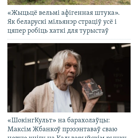
«Жыцьцё вельмі афігенная штука».
Як беларускі мільянэр страціў усё і
цяпер робіць хаткі для турыстаў
«ШокінгКульт» на барахолаўцы:
Максім Жбанкоў прэзэнтаваў сваю