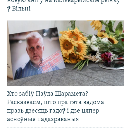
новую кнігу на Кальварыйскім рынку
ў Вільні
Хто забіў Паўла Шарамета?
Расказваем, што пра гэта вядома
празь дзесяць гадоў і дзе цяпер
асноўныя падазраваныя