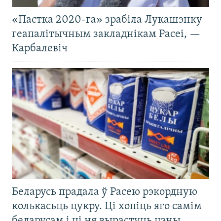
«Пастка 2020-га» зрабіла Лукашэнку
геапалітычным закладнікам Расеі, —
Карбалевіч
Беларусь прадала ў Расею рэкордную
колькасьць цукру. Ці хопіць яго самім
беларусам і ці ня вырастуць цэны