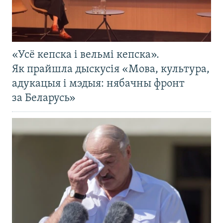
«Усё кепска і вельмі кепска».
Як прайшла дыскусія «Мова, культура,
адукацыя і мэдыя: нябачны фронт
за Беларусь»