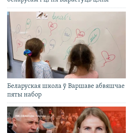
Беларуская школа ў Варшаве абвяшчае
пяты набор