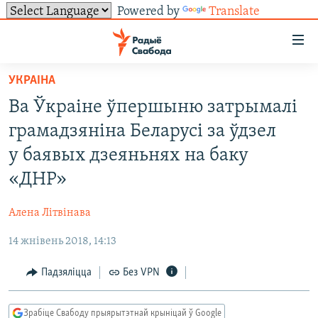
Powered by
Translate
Лінкі
ўнівэрсальнага
доступу
УКРАІНА
НАВІНЫ
Перайсьці
Ва Ўкраіне ўпершыню затрымалі
да
ТОЛЬКІ НА СВАБОДЗЕ
УСЕ НАВІНЫ
грамадзяніна Беларусі за ўдзел
галоўнага
СУВЯЗЬ
ВІДЭА І ФОТА
ТЭСТЫ
зьместу
у баявых дзеяньнях на баку
Перайсьці
ПАДПІСАЦЦА
ЛЮДЗІ
БЛОГІ
АБЫСЬЦІ БЛЯКАВАНЬНЕ
«ДНР»
да
ПАЛІТЫКА
ГІСТОРЫЯ НА СВАБОДЗЕ
ПАДЗЯЛІЦЦА ІНФАРМАЦЫЯЙ
RSS
галоўнай
САЧЫЦЕ ЗА АБНАЎЛЕНЬНЯМІ
Алена Літвінава
навігацыі
ЭКАНОМІКА
ПАДКАСТЫ
ПАДКАСТЫ
Перайсьці
14 жнівень 2018, 14:13
ВАЙНА
КНІГІ
FACEBOOK
да
Падзяліцца
Без VPN
БЕЛАРУСЫ НА ВАЙНЕ
АЎДЫЁКНІГІ
TWITTER
пошуку
ПАЛІТВЯЗЬНІ
PREMIUM
Усе сайты РС/РСЭ
Зрабіце Свабоду прыярытэтнай крыніцай ў Google