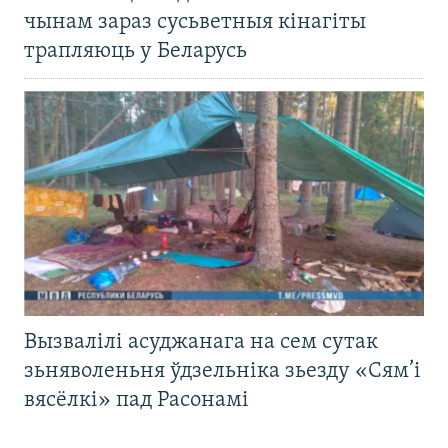
чынам зараз сусьветныя кінагіты
трапляюць у Беларусь
Вызвалілі асуджанага на сем сутак
зьняволеньня ўдзельніка зьезду «Сям’і
вясёлкі» пад Расонамі