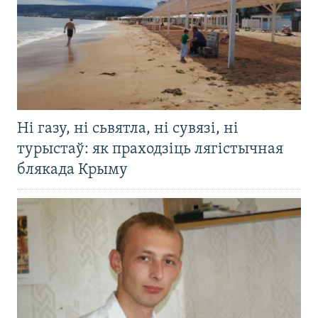
Ні газу, ні сьвятла, ні сувязі, ні
турыстаў: як праходзіць лягістычная
блякада Крыму