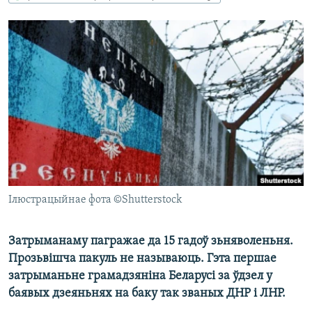
КУЛЬТУРА
МОВА
КАЛЯНДАР
НА ХВАЛЯХ СВАБОДЫ
Ілюстрацыйнае фота ©Shutterstock
Затрыманаму пагражае да 15 гадоў зьняволеньня.
Прозьвішча пакуль не называюць. Гэта першае
затрыманьне грамадзяніна Беларусі за ўдзел у
баявых дзеяньнях на баку так званых ДНР і ЛНР.