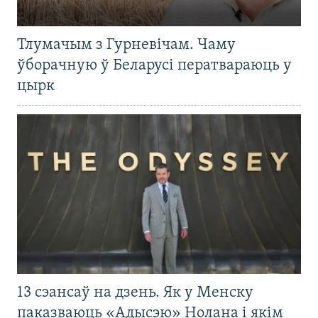
Тлумачым з Гурневічам. Чаму
ўборачную ў Беларусі ператвараюць у
цырк
13 сэансаў на дзень. Як у Менску
паказваюць «Адысэю» Нолана і якім