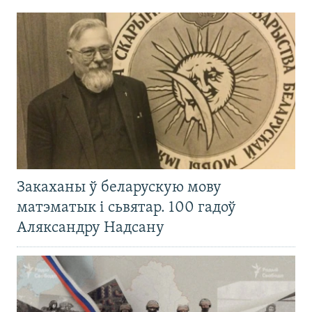
Закаханы ў беларускую мову
матэматык і сьвятар. 100 гадоў
Аляксандру Надсану