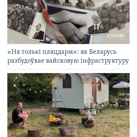
«Ня толькі пляцдарм»: як Беларусь
разбудоўвае вайсковую інфраструктуру