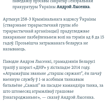
паведаміў прэсавы сакратар Генэральнай
пракуратуры Ўкраіны
Андрэй Лысенка
.
Артыкул 258-3 Крымінальнага кодэксу Ўкраіны
(стварэньне тэрарыстычнай групы або
тэрарыстычнай арганізацыі) прадугледжвае
пакараньне пазбаўленьнем волі на тэрмін ад 8 да 15
гадоў. Прозьвішча затрыманага беларуса не
называюць.
Паводле Андрэя Лысенкі, грамадзянін Беларусі
трапіў у шэрагі «ДНР» у лістападзе 2014 году.
«Атрымаўшы званьне „старшы сяржант“, ён пачаў
ваенную службу ў 1-м асобным танкавым
батальёне „Самалі“ на пасадзе камандзіра танка, за
што штомесяц атрымліваў грашовае
ўзнагароджаньне», — сказаў Андрэй Лысенка.