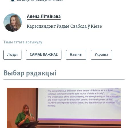
Алена Літвінава
Карэспандэнт Радыё Свабода ў Кіеве
Тэмы гэтага артыкулу
Людзі
САМАЕ ВАЖНАЕ
Навіны
Украіна
Выбар рэдакцыі