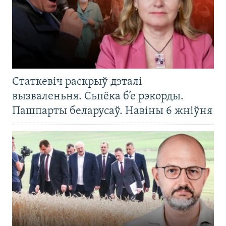
Статкевіч раскрыў дэталі
вызваленьня. Сьпёка б’е рэкорды.
Пашпарты беларусаў. Навіны 6 жніўня