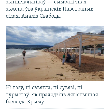
зьнішчальнікаў — сымбалічная
зьмена ўва ўкраінскіх Паветраных
сілах. Аналіз Свабоды
Ні газу, ні сьвятла, ні сувязі, ні
турыстаў: як праходзіць лягістычная
блякада Крыму