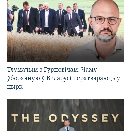
Тлумачым з Гурневічам. Чаму
ўборачную ў Беларусі ператвараюць у
цырк