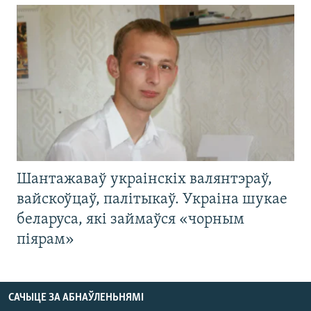
Шантажаваў украінскіх валянтэраў,
вайскоўцаў, палітыкаў. Украіна шукае
беларуса, які займаўся «чорным
піярам»
САЧЫЦЕ ЗА АБНАЎЛЕНЬНЯМІ