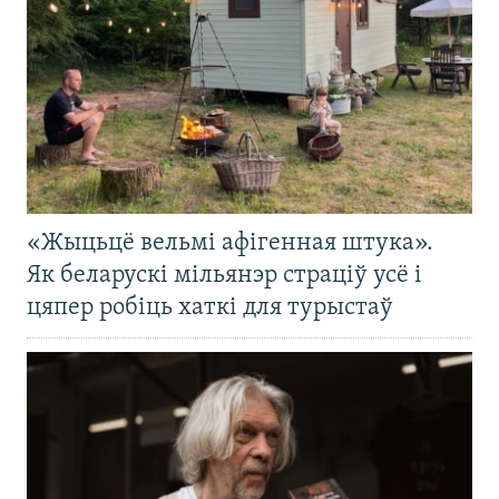
«Жыцьцё вельмі афігенная штука».
Як беларускі мільянэр страціў усё і
цяпер робіць хаткі для турыстаў