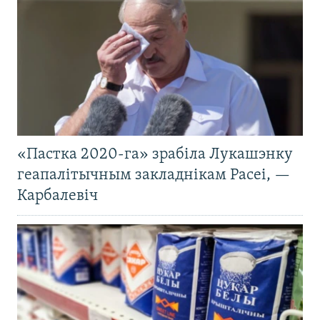
«Пастка 2020-га» зрабіла Лукашэнку
геапалітычным закладнікам Расеі, —
Карбалевіч