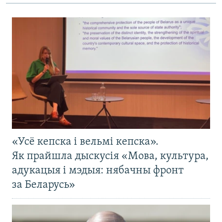
«Усё кепска і вельмі кепска».
Як прайшла дыскусія «Мова, культура,
адукацыя і мэдыя: нябачны фронт
за Беларусь»