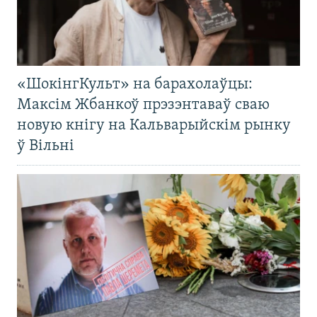
«ШокінгКульт» на барахолаўцы:
Максім Жбанкоў прэзэнтаваў сваю
новую кнігу на Кальварыйскім рынку
ў Вільні