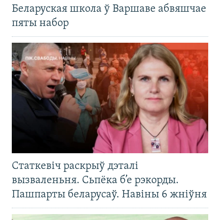
Беларуская школа ў Варшаве абвяшчае
пяты набор
Статкевіч раскрыў дэталі
вызваленьня. Сьпёка б’е рэкорды.
Пашпарты беларусаў. Навіны 6 жніўня