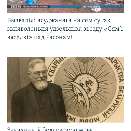
Вызвалілі асуджанага на сем сутак
зьняволеньня ўдзельніка зьезду «Сям’і
вясёлкі» пад Расонамі
Закаханы ў беларускую мову