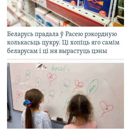
Беларусь прадала ў Расею рэкордную
колькасьць цукру. Ці хопіць яго самім
беларусам і ці ня вырастуць цэны