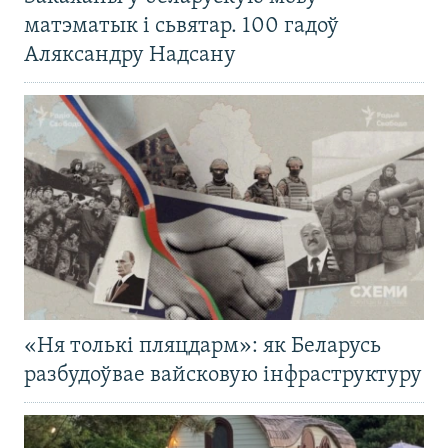
матэматык і сьвятар. 100 гадоў
Аляксандру Надсану
«Ня толькі пляцдарм»: як Беларусь
разбудоўвае вайсковую інфраструктуру