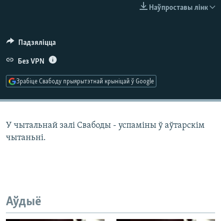
КУЛЬТУРА
МОВА
Наўпроставы лінк
КАЛЯНДАР
НА ХВАЛЯХ СВАБОДЫ
Падзяліцца
Без VPN
Зрабіце Свабоду прыярытэтнай крыніцай ў Google
У чытальнай залі Свабоды - успаміны ў аўтарскім
чытаньні.
Аўдыё