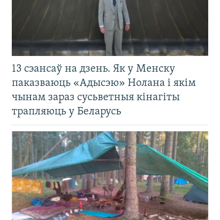
13 сэансаў на дзень. Як у Менску
паказваюць «Адысэю» Нолана і якім
чынам зараз сусьветныя кінагіты
трапляюць у Беларусь