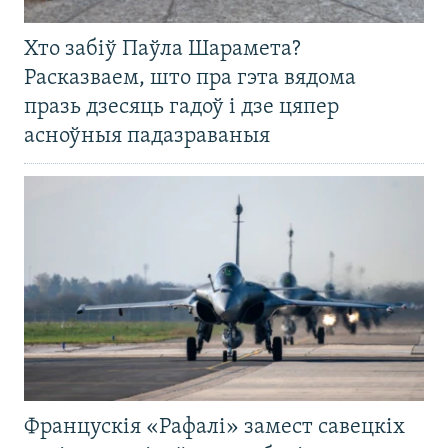
Хто забіў Паўла Шарамета?
Расказваем, што пра гэта вядома
празь дзесяць гадоў і дзе цяпер
асноўныя падазраваныя
Францускія «Рафалі» замест савецкіх