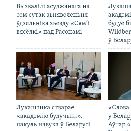
Вызвалілі асуджанага на
Лукашэ
сем сутак зьняволеньня
акадэмі
ўдзельніка зьезду «Сям’і
будуе б
вясёлкі» пад Расонамі
Wildber
ў Белар
Лукашэнка стварае
«Слова 
«акадэмію будучыні»,
у Белар
пакуль навука ў Беларусі
Аўтар «