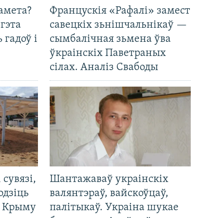
амета?
Францускія «Рафалі» замест
 гэта
савецкіх зьнішчальнікаў —
 гадоў і
сымбалічная зьмена ўва
ўкраінскіх Паветраных
сілах. Аналіз Свабоды
і сувязі,
Шантажаваў украінскіх
одзіць
валянтэраў, вайскоўцаў,
а Крыму
палітыкаў. Украіна шукае