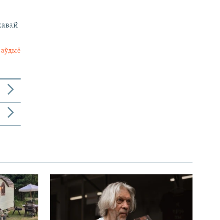
кавай
 аўдыё