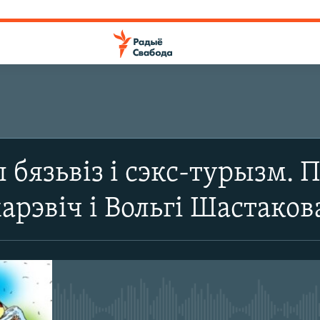
 бязьвіз і сэкс-турызм. 
арэвіч і Вольгі Шастаков
No media source currently avail