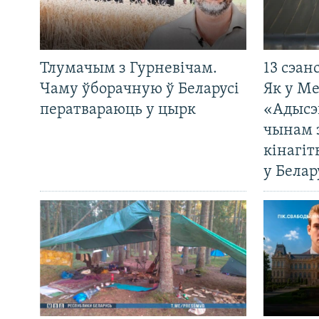
Тлумачым з Гурневічам.
13 сэан
Чаму ўборачную ў Беларусі
Як у М
ператвараюць у цырк
«Адысэ
чынам 
кінагі
у Белар