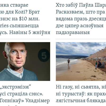
нка стварае
Хто забіў Паўла Шар
ю для Колі? Брат
Расказваем, што пра
ізнэс на $10 млн.
вядома празь дзесяць
ries сьпяшаецца
дзе цяпер асноўныя
усь. Навіны 5 жніўня
падазраваныя
„экстрэмізм“
Ні газу, ні сьвятла, н
усі страціла сэнс».
ні турыстаў: як прах
Гопнікаў» Уладзімер
лягістычная блякад