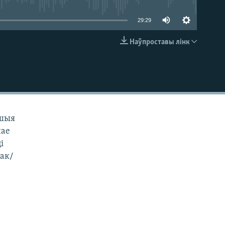
29:29
Наўпроставы лінк
EMBED
ьшыя
нае
і
сак/