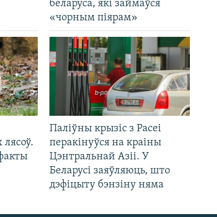
беларуса, які займаўся
«чорным піярам»
Паліўны крызіс з Расеі
 лясоў.
перакінуўся на краіны
 факты
Цэнтральнай Азіі. У
Беларусі заяўляюць, што
дэфіцыту бэнзіну няма