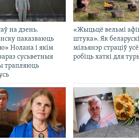
саў на дзень.
«Жыцьцё вельмі афі
енску паказваюць
штука». Як беларуск
ю» Нолана і якім
мільянэр страціў усё
зараз сусьветныя
робіць хаткі для тур
ты трапляюць
усь