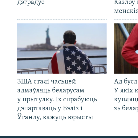
дэградуе
Казлоў 
менскія
ЗША сталі часьцей
Ад бусл
адмаўляць беларусам
У якіх 
у прытулку. Іх спрабуюць
купляц
дэпартаваць у Бэліз і
зь бела
Ўганду, кажуць юрысты