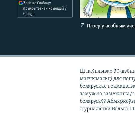
Зрабіце Свабоду
КАЛЯНДАР
НА ХВАЛЯХ СВАБОДЫ
прыярытэтнай крыніцай ў
Google
Плэер у асобным ак
Ці паўплывае 30-дзённ
магчымасьці для пошу
беларускае грамадзтв
замуж за замежніка/з
беларусаў? Абмяркоўва
журналістка Вольга Ш