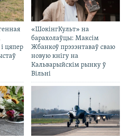
генная
«ШокінгКульт» на
і
барахолаўцы: Максім
 і цяпер
Жбанкоў прэзэнтаваў сваю
ыстаў
новую кнігу на
Кальварыйскім рынку ў
Вільні