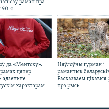
напісаў раман пра
 90-я
оў да «Ментску».
Няўлоўны гурман і
крамах цяпер
рамантык беларускіх
ь адзеньне
Расказваем цікавыя
рускім характарам
пра рысь