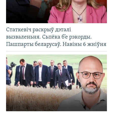
Статкевіч раскрыў дэталі
вызваленьня. Сьпёка б’е рэкорды.
Пашпарты беларусаў. Навіны 6 жніўня