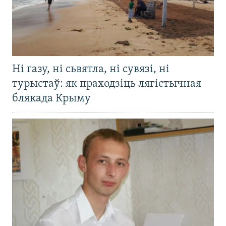
Ні газу, ні сьвятла, ні сувязі, ні
турыстаў: як праходзіць лягістычная
блякада Крыму