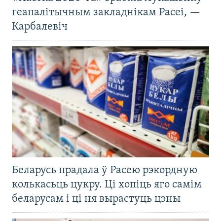
геапалітычным закладнікам Расеі, —
Карбалевіч
Беларусь прадала ў Расею рэкордную
колькасьць цукру. Ці хопіць яго самім
беларусам і ці ня вырастуць цэны