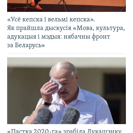
«Усё кепска і вельмі кепска».
Як прайшла дыскусія «Мова, культура,
адукацыя і мэдыя: нябачны фронт
за Беларусь»
«Пастка 2020-га» зрабіла Лукашэнку