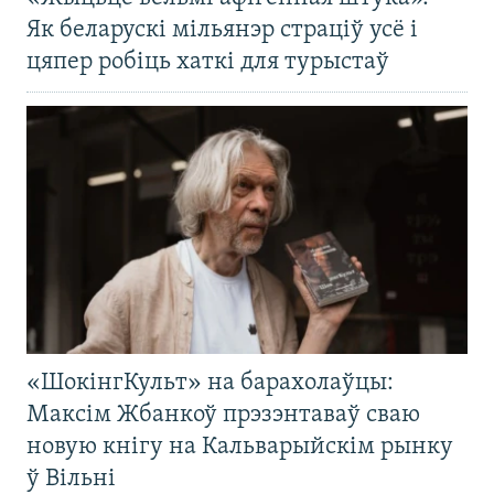
Як беларускі мільянэр страціў усё і
цяпер робіць хаткі для турыстаў
«ШокінгКульт» на барахолаўцы:
Максім Жбанкоў прэзэнтаваў сваю
новую кнігу на Кальварыйскім рынку
ў Вільні