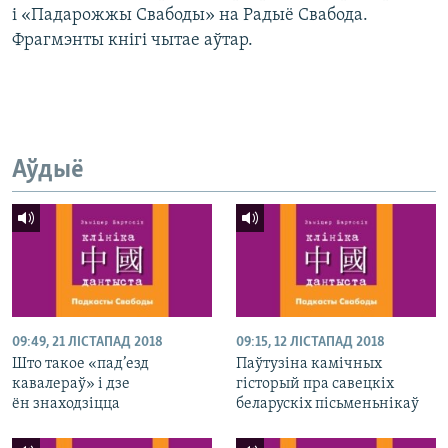
і «Падарожжы Свабоды» на Радыё Свабода.
Фрагмэнты кнігі чытае аўтар.
Аўдыё
09:49, 21 ЛІСТАПАД 2018
09:15, 12 ЛІСТАПАД 2018
Што такое «пад’езд
Паўтузіна камічных
кавалераў» і дзе
гісторый пра савецкіх
ён знаходзіцца
беларускіх пісьменьнікаў