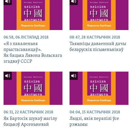
06:58, 06 ЛІСТАПАД 2018
08:47, 28 КАСТРЫЧНІК 2018
«Я з пакаленьня
Таямніцы даваеннай дачы
прыстасаванцаў».
беларускіх пісьменьнікаў
Як бацька Лявона Вольскага
згадваў СССР
06:31, 22 КАСТРЫЧНІК 2018
04:04, 15 КАСТРЫЧНІК 2018
Як Бартосік шукаў магілу
Людзі, якія перапілі ўсе
бацькоў Арсеньневай
рэжымы