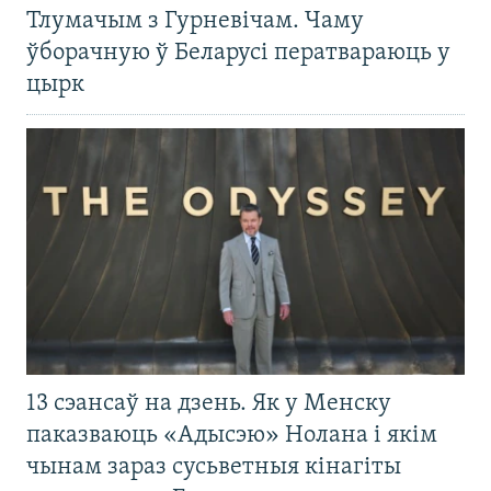
Тлумачым з Гурневічам. Чаму
ўборачную ў Беларусі ператвараюць у
цырк
13 сэансаў на дзень. Як у Менску
паказваюць «Адысэю» Нолана і якім
чынам зараз сусьветныя кінагіты