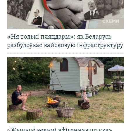
«Ня толькі пляцдарм»: як Беларусь
разбудоўвае вайсковую інфраструктуру
«Жыцьцё вельмі афігенная штука».