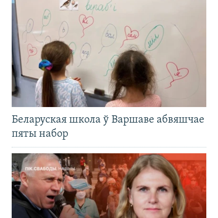
Беларуская школа ў Варшаве абвяшчае
пяты набор