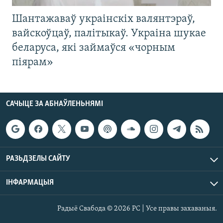
Шантажаваў украінскіх валянтэраў,
вайскоўцаў, палітыкаў. Украіна шукае
беларуса, які займаўся «чорным
піярам»
САЧЫЦЕ ЗА АБНАЎЛЕНЬНЯМІ
РАЗЬДЗЕЛЫ САЙТУ
ІНФАРМАЦЫЯ
Радыё Свабода © 2026 РС | Усе правы захаваныя.