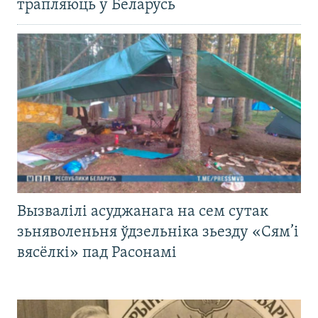
трапляюць у Беларусь
Вызвалілі асуджанага на сем сутак
зьняволеньня ўдзельніка зьезду «Сям’і
вясёлкі» пад Расонамі