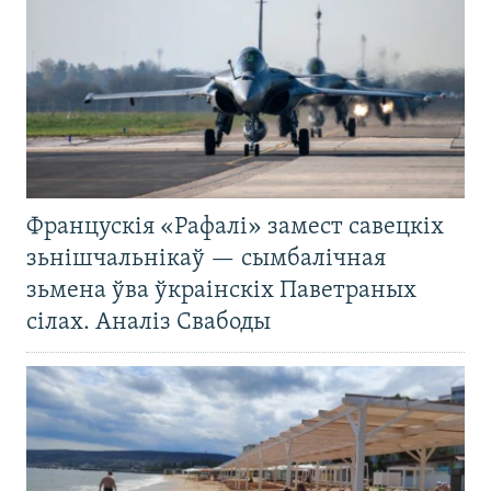
Францускія «Рафалі» замест савецкіх
зьнішчальнікаў — сымбалічная
зьмена ўва ўкраінскіх Паветраных
сілах. Аналіз Свабоды