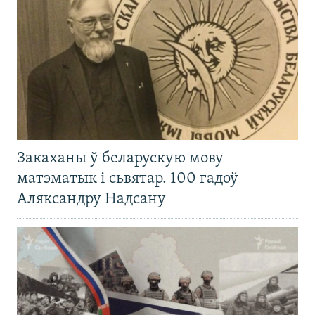
Закаханы ў беларускую мову
матэматык і сьвятар. 100 гадоў
Аляксандру Надсану