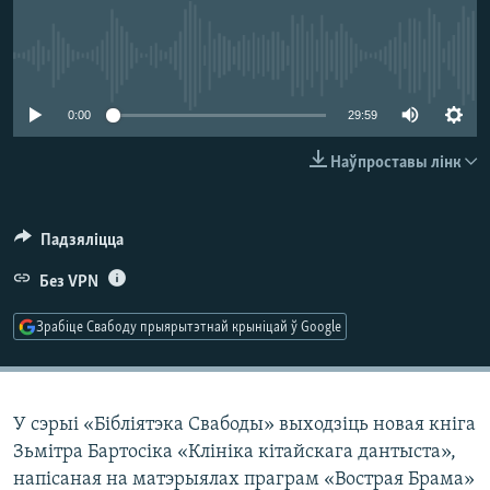
КУЛЬТУРА
МОВА
КАЛЯНДАР
НА ХВАЛЯХ СВАБОДЫ
No media source currently available
0:00
29:59
Наўпроставы лінк
Падзяліцца
Без VPN
Зрабіце Свабоду прыярытэтнай крыніцай ў Google
У сэрыі «Бібліятэка Свабоды» выходзіць новая кніга
Зьмітра Бартосіка «Клініка кітайскага дантыста»,
напісаная на матэрыялах праграм «Вострая Брама»