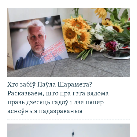
Хто забіў Паўла Шарамета?
Расказваем, што пра гэта вядома
празь дзесяць гадоў і дзе цяпер
асноўныя падазраваныя