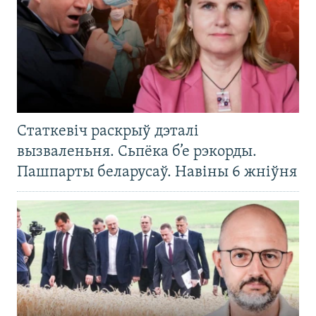
Статкевіч раскрыў дэталі
вызваленьня. Сьпёка б’е рэкорды.
Пашпарты беларусаў. Навіны 6 жніўня