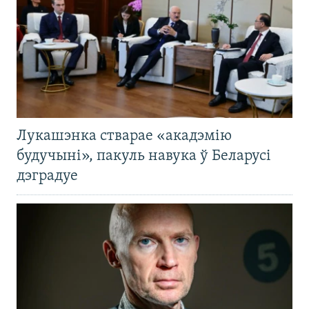
Лукашэнка стварае «акадэмію
будучыні», пакуль навука ў Беларусі
дэградуе