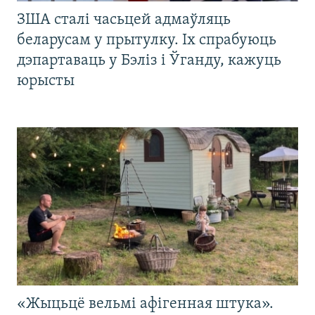
ЗША сталі часьцей адмаўляць
беларусам у прытулку. Іх спрабуюць
дэпартаваць у Бэліз і Ўганду, кажуць
юрысты
«Жыцьцё вельмі афігенная штука».