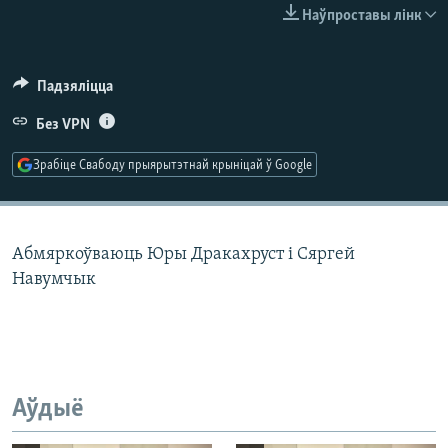
КУЛЬТУРА
МОВА
Наўпроставы лінк
КАЛЯНДАР
НА ХВАЛЯХ СВАБОДЫ
Падзяліцца
Без VPN
Зрабіце Свабоду прыярытэтнай крыніцай ў Google
Абмяркоўваюць Юры Дракахруст і Сяргей
Навумчык
Аўдыё