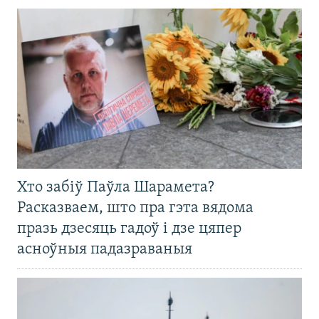
Хто забіў Паўла Шарамета?
Расказваем, што пра гэта вядома
празь дзесяць гадоў і дзе цяпер
асноўныя падазраваныя