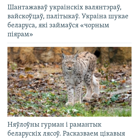
Шантажаваў украінскіх валянтэраў,
вайскоўцаў, палітыкаў. Украіна шукае
беларуса, які займаўся «чорным
піярам»
Няўлоўны гурман і рамантык
беларускіх лясоў. Расказваем цікавыя