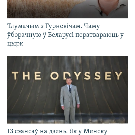
Тлумачым з Гурневічам. Чаму
ўборачную ў Беларусі ператвараюць у
цырк
13 сэансаў на дзень. Як у Менску