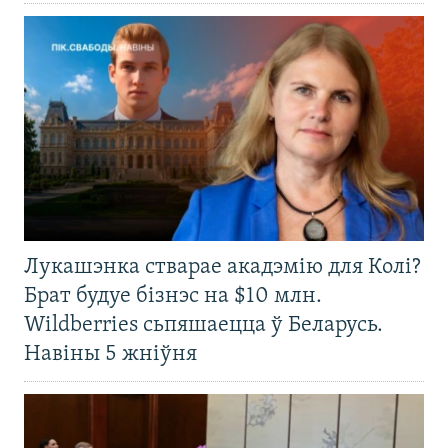
Лукашэнка стварае акадэмію для Колі?
Брат будуе бізнэс на $10 млн.
Wildberries сьпяшаецца ў Беларусь.
Навіны 5 жніўня