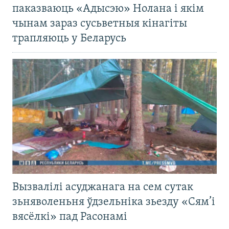
паказваюць «Адысэю» Нолана і якім
чынам зараз сусьветныя кінагіты
трапляюць у Беларусь
Вызвалілі асуджанага на сем сутак
зьняволеньня ўдзельніка зьезду «Сям’і
вясёлкі» пад Расонамі