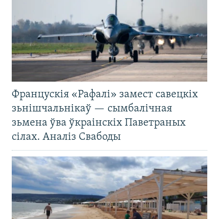
Францускія «Рафалі» замест савецкіх
зьнішчальнікаў — сымбалічная
зьмена ўва ўкраінскіх Паветраных
сілах. Аналіз Свабоды