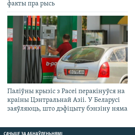
факты пра рысь
Паліўны крызіс з Расеі перакінуўся на
краіны Цэнтральнай Азіі. У Беларусі
заяўляюць, што дэфіцыту бэнзіну няма
САЧЫЦЕ ЗА АБНАЎЛЕНЬНЯМІ