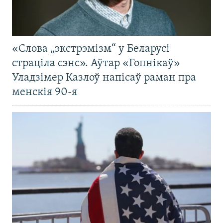
«Слова „экстрэмізм“ у Беларусі
страціла сэнс». Аўтар «Гопнікаў»
Уладзімер Казлоў напісаў раман пра
менскія 90-я