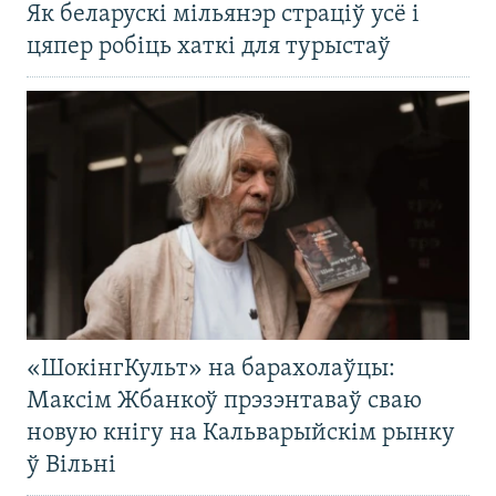
Як беларускі мільянэр страціў усё і
цяпер робіць хаткі для турыстаў
«ШокінгКульт» на барахолаўцы:
Максім Жбанкоў прэзэнтаваў сваю
новую кнігу на Кальварыйскім рынку
ў Вільні