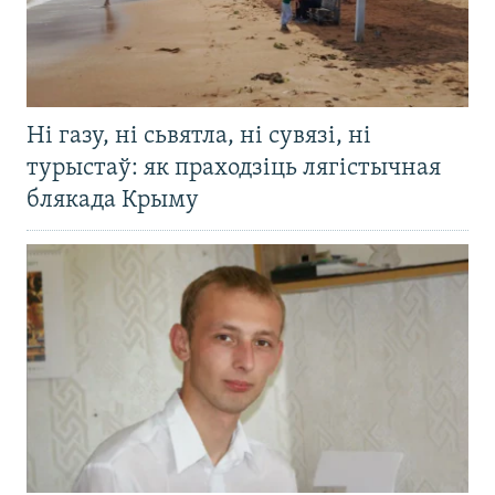
Ні газу, ні сьвятла, ні сувязі, ні
турыстаў: як праходзіць лягістычная
блякада Крыму