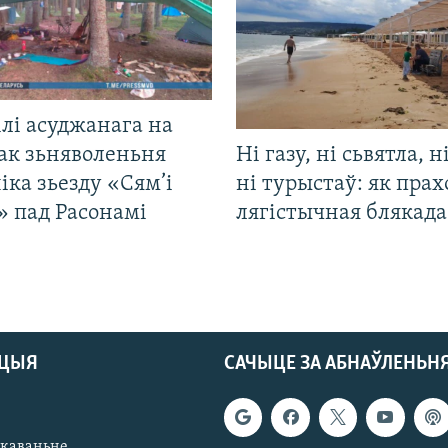
лі асуджанага на
ак зьняволеньня
Ні газу, ні сьвятла, н
іка зьезду «Сям’і
ні турыстаў: як прах
» пад Расонамі
лягістычная блякад
АЦЫЯ
САЧЫЦЕ ЗА АБНАЎЛЕНЬН
якаваньне