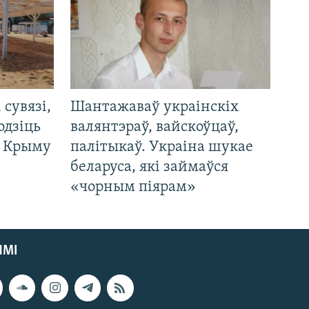
і сувязі,
Шантажаваў украінскіх
одзіць
валянтэраў, вайскоўцаў,
а Крыму
палітыкаў. Украіна шукае
беларуса, які займаўся
«чорным піярам»
ЯМІ