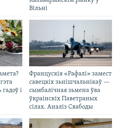
Кальварыйскім рынку ў
Вільні
амета?
Францускія «Рафалі» замест
 гэта
савецкіх зьнішчальнікаў —
 гадоў і
сымбалічная зьмена ўва
ўкраінскіх Паветраных
сілах. Аналіз Свабоды