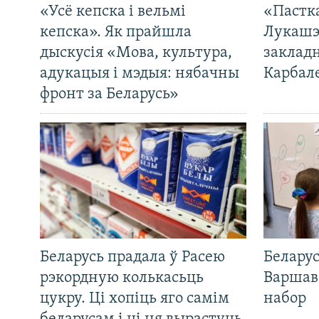
«Усё кепска і вельмі
«Пастка
кепска». Як прайшла
Лукашэ
дыскусія «Мова, культура,
закладн
адукацыя і мэдыя: нябачны
Карбал
фронт за Беларусь»
Беларусь прадала ў Расею
Беларус
рэкордную колькасьць
Варшав
цукру. Ці хопіць яго самім
набор