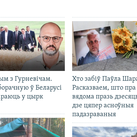
ым з Гурневічам.
Хто забіў Паўла Шар
борачную ў Беларусі
Расказваем, што пра
араюць у цырк
вядома празь дзесяць
дзе цяпер асноўныя
падазраваныя