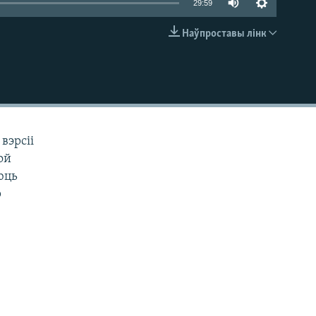
29:59
Наўпроставы лінк
EMBED
вэрсіі
ой
юць
р