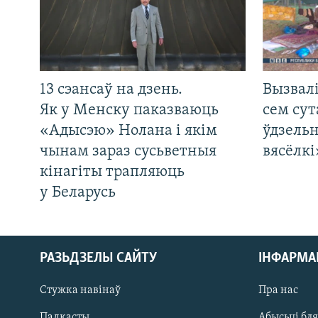
13 сэансаў на дзень.
Вызвалі
Як у Менску паказваюць
сем сут
«Адысэю» Нолана і якім
ўдзельн
чынам зараз сусьветныя
вясёлкі
кінагіты трапляюць
у Беларусь
РАЗЬДЗЕЛЫ САЙТУ
ІНФАРМ
Стужка навінаў
Пра нас
Падкасты
Абысьці бл