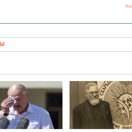
Усе
МЫ