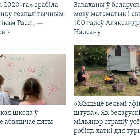
 2020-га» зрабіла
Закаханы ў беларус
нку геапалітычным
мову матэматык і сь
ікам Расеі, —
100 гадоў Аляксандр
евіч
Надсану
«Жыцьцё вельмі афі
кая школа ў
штука». Як беларуск
е абвяшчае пяты
мільянэр страціў усё
робіць хаткі для тур