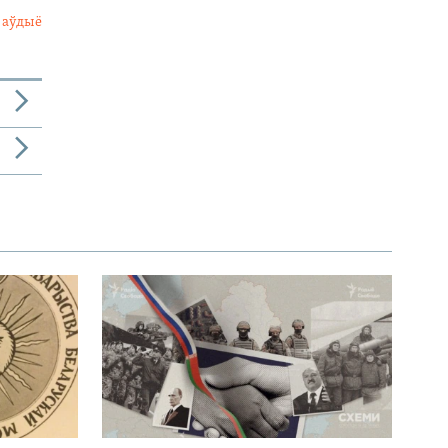
 аўдыё