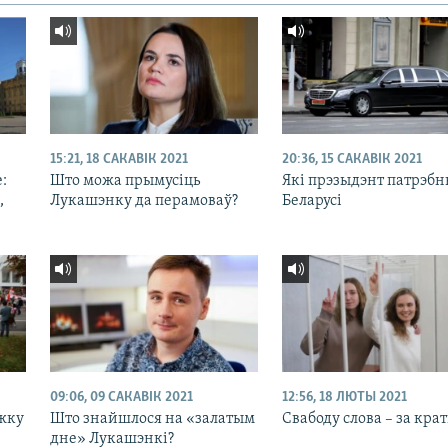
15:21, 18 САКАВІК 2021
20:36, 15 САКАВІК 2021
:
Што можа прымусіць
Які прэзыдэнт патрэбн
,
Лукашэнку да перамоваў?
Беларусі
09:06, 09 САКАВІК 2021
12:56, 18 ЛЮТЫ 2021
ужку
Што знайшлося на «залатым
Свабоду слова – за кра
дне» Лукашэнкі?