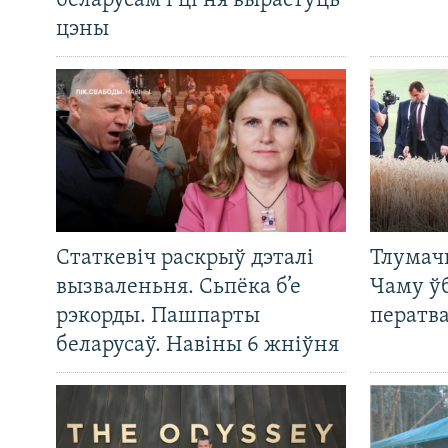
беларусам і ці ня вырастуць
цэны
Статкевіч раскрыў дэталі
Тлумач
вызваленьня. Сьпёка б’е
Чаму ў
рэкорды. Пашпарты
ператв
беларусаў. Навіны 6 жніўня