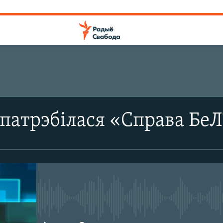
спатрэбілася «Справа Бе
No media source currently avail