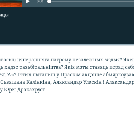
0:00
енцы
івасьці цяперашняга пагрому незалежных мэдыя? Якія 
 хадзе разьбіральніцтва? Якія мэты ставяць перад саб
елТА»? Гэтыя пытаньні ў Праскім акцэнце абмяркоўва
Сьвятлана Калінкіна, Аляксандар Уласкін і Аляксанда
чу Юры Дракахруст