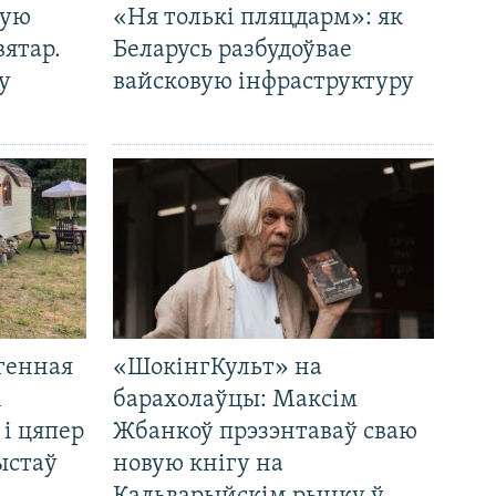
кую
«Ня толькі пляцдарм»: як
вятар.
Беларусь разбудоўвае
у
вайсковую інфраструктуру
генная
«ШокінгКульт» на
і
барахолаўцы: Максім
 і цяпер
Жбанкоў прэзэнтаваў сваю
ыстаў
новую кнігу на