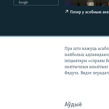
Google
КАЛЯНДАР
НА ХВАЛЯХ СВАБОДЫ
Плэер у асобным ак
Пра што кажуць асабл
найбольш адпавядаюць
ініцыятары «справы Б
палітычныя аналітыкі 
Фядута. Вядзе перада
Аўдыё