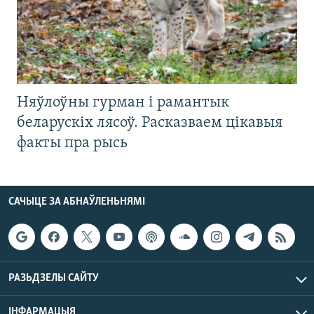
Няўлоўны гурман і рамантык
беларускіх лясоў. Расказваем цікавыя
факты пра рысь
САЧЫЦЕ ЗА АБНАЎЛЕНЬНЯМІ
РАЗЬДЗЕЛЫ САЙТУ
ІНФАРМАЦЫЯ