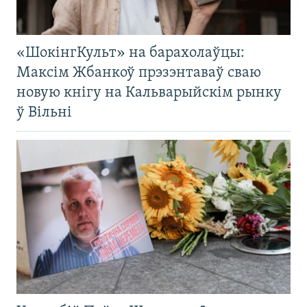
«ШокінгКульт» на барахолаўцы:
Максім Жбанкоў прэзэнтаваў сваю
новую кнігу на Кальварыйскім рынку
ў Вільні