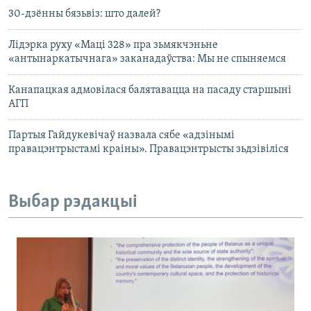
30-дзённы бязьвіз: што далей?
Лідэрка руху «Маці 328» пра зьмякчэньне
«антынаркатычнага» заканадаўства: Мы не спыняемся
Канапацкая адмовілася балятавацца на пасаду старшыні
АГП
Партыя Гайдукевічаў назвала сябе «адзінымі
правацэнтрыстамі краіны». Правацэнтрысты зьдзівіліся
Выбар рэдакцыі