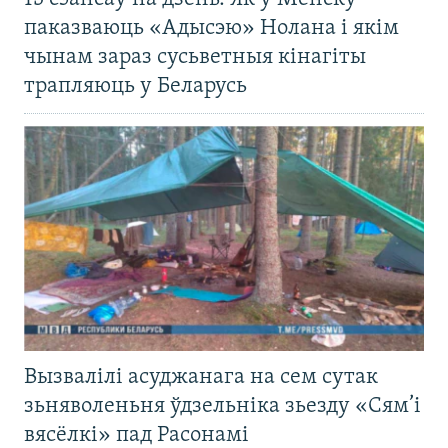
паказваюць «Адысэю» Нолана і якім
чынам зараз сусьветныя кінагіты
трапляюць у Беларусь
Вызвалілі асуджанага на сем сутак
зьняволеньня ўдзельніка зьезду «Сям’і
вясёлкі» пад Расонамі