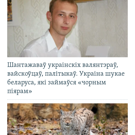
Шантажаваў украінскіх валянтэраў,
вайскоўцаў, палітыкаў. Украіна шукае
беларуса, які займаўся «чорным
піярам»