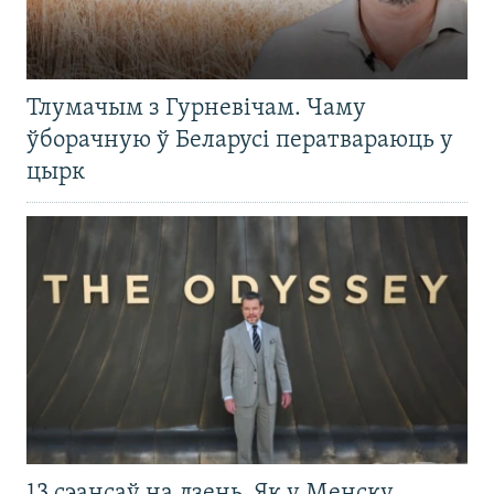
Тлумачым з Гурневічам. Чаму
ўборачную ў Беларусі ператвараюць у
цырк
13 сэансаў на дзень. Як у Менску