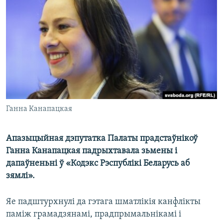
КУЛЬТУРА
МОВА
КАЛЯНДАР
НА ХВАЛЯХ СВАБОДЫ
Ганна Канапацкая
Апазыцыйная дэпутатка Палаты прадстаўнікоў
Ганна Канапацкая падрыхтавала зьмены і
дапаўненьні ў «Кодэкс Рэспублікі Беларусь аб
зямлі».
Яе падштурхнулі да гэтага шматлікія канфлікты
паміж грамадзянамі, прадпрымальнікамі і