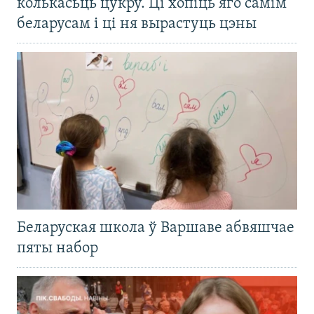
колькасьць цукру. Ці хопіць яго самім
беларусам і ці ня вырастуць цэны
Беларуская школа ў Варшаве абвяшчае
пяты набор