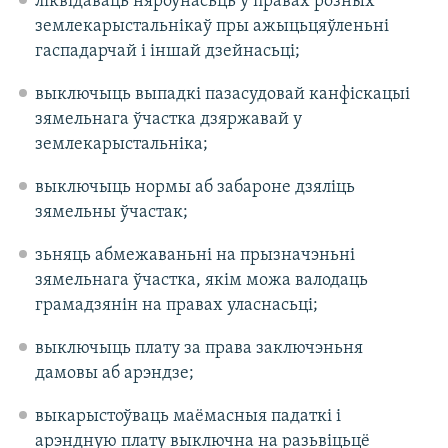
ліквідаваць няроўнасьць у правах розных
землекарыстальнікаў пры ажыцьцяўленьні
гаспадарчай і іншай дзейнасьці;
выключыць выпадкі пазасудовай канфіскацыі
зямельнага ўчастка дзяржавай у
землекарыстальніка;
выключыць нормы аб забароне дзяліць
зямельны ўчастак;
зьняць абмежаваньні на прызначэньні
зямельнага ўчастка, якім можа валодаць
грамадзянін на правах уласнасьці;
выключыць плату за права заключэньня
дамовы аб арэндзе;
выкарыстоўваць маёмасныя падаткі і
арэндную плату выключна на разьвіцьцё