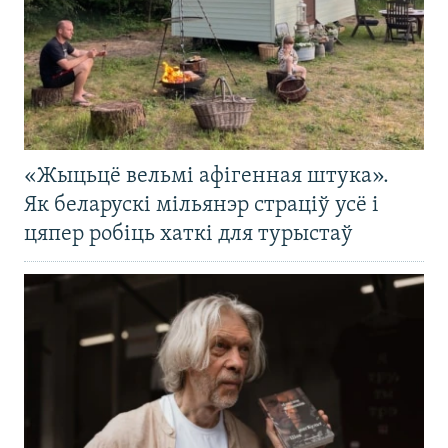
«Жыцьцё вельмі афігенная штука».
Як беларускі мільянэр страціў усё і
цяпер робіць хаткі для турыстаў