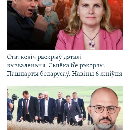
Статкевіч раскрыў дэталі
вызваленьня. Сьпёка б’е рэкорды.
Пашпарты беларусаў. Навіны 6 жніўня