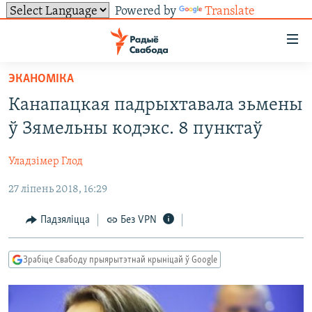
Powered by
Translate
Лінкі
ўнівэрсальнага
доступу
ЭКАНОМІКА
НАВІНЫ
Перайсьці
Канапацкая падрыхтавала зьмены
да
ТОЛЬКІ НА СВАБОДЗЕ
УСЕ НАВІНЫ
ў Зямельны кодэкс. 8 пунктаў
галоўнага
СУВЯЗЬ
ВІДЭА І ФОТА
ТЭСТЫ
зьместу
Уладзімер Глод
Перайсьці
ПАДПІСАЦЦА
ЛЮДЗІ
БЛОГІ
АБЫСЬЦІ БЛЯКАВАНЬНЕ
да
27 ліпень 2018, 16:29
ПАЛІТЫКА
ГІСТОРЫЯ НА СВАБОДЗЕ
ПАДЗЯЛІЦЦА ІНФАРМАЦЫЯЙ
RSS
галоўнай
САЧЫЦЕ ЗА АБНАЎЛЕНЬНЯМІ
навігацыі
ЭКАНОМІКА
ПАДКАСТЫ
ПАДКАСТЫ
Падзяліцца
Без VPN
Перайсьці
ВАЙНА
КНІГІ
FACEBOOK
да
Зрабіце Свабоду прыярытэтнай крыніцай ў Google
БЕЛАРУСЫ НА ВАЙНЕ
АЎДЫЁКНІГІ
TWITTER
пошуку
ПАЛІТВЯЗЬНІ
PREMIUM
Усе сайты РС/РСЭ