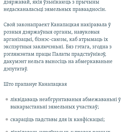
дзяржавай, якія ўзьнікаюць з прычыны
недасканаласьці зямельных праваадносін.
Свой законапраект Канапацкая накіравала ў
розныя дзяржаўныя органы, навуковыя
арганізацыі, бізнэс-саюзы, каб атрымаць іх
экспэртныя заключэньні. Бяз гэтага, згодна з
рэглямэнтам працы Палаты прадстаўнікоў,
дакумэнт нельга выносіць на абмеркаваньне
дэпутатаў.
Што прапануе Канапацкая
ліквідаваць неабгрунтаваныя абмежаваньні ў
выкарыстаньні зямельных участкаў;
скараціць падставы для іх канфіскацыі;