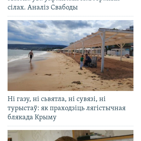
сілах. Аналіз Свабоды
Ні газу, ні сьвятла, ні сувязі, ні
турыстаў: як праходзіць лягістычная
блякада Крыму