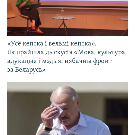
«Усё кепска і вельмі кепска».
Як прайшла дыскусія «Мова, культура,
адукацыя і мэдыя: нябачны фронт
за Беларусь»