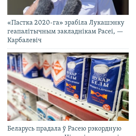
«Пастка 2020-га» зрабіла Лукашэнку
геапалітычным закладнікам Расеі, —
Карбалевіч
Беларусь прадала ў Расею рэкордную