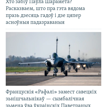
Хто забіў Паўла Шарамета?
Расказваем, што пра гэта вядома
празь дзесяць гадоў і дзе цяпер
асноўныя падазраваныя
Францускія «Рафалі» замест савецкіх
зьнішчальнікаў — сымбалічная
зьмена ўва ўкраінскіх Паветраных