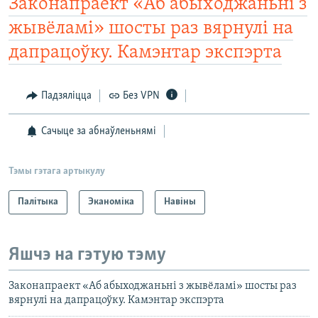
Законапраект «Аб абыходжаньні з
жывёламі» шосты раз вярнулі на
дапрацоўку. Камэнтар экспэрта
Падзяліцца
Без VPN
Сачыце за абнаўленьнямі
Тэмы гэтага артыкулу
Палітыка
Эканоміка
Навіны
Яшчэ на гэтую тэму
Законапраект «Аб абыходжаньні з жывёламі» шосты раз
вярнулі на дапрацоўку. Камэнтар экспэрта