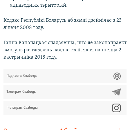
адпаведных тэрыторый.
Кодэкс Рэспублікі Беларусь аб зямлі дзейнічае з 23
ліпеня 2008 году.
Ганна Канапацкая спадзяецца, што яе законапраект
змогуць разгледзець падчас сэсіі, якая пачнецца 2
кастрычніка 2018 году.
Падкасты Свабоды
Тэлеграм Свабоды
Інстаграм Свабоды