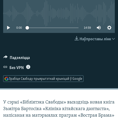
КУЛЬТУРА
МОВА
КАЛЯНДАР
НА ХВАЛЯХ СВАБОДЫ
No media source currently available
0:00
14:59
Наўпроставы лінк
Падзяліцца
Без VPN
Зрабіце Свабоду прыярытэтнай крыніцай ў Google
У сэрыі «Бібліятэка Свабоды» выходзіць новая кніга
Зьмітра Бартосіка «Клініка кітайскага дантыста»,
напісаная на матэрыялах праграм «Вострая Брама»