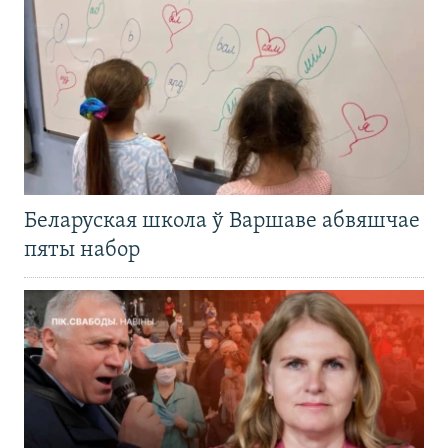
Беларуская школа ў Варшаве абвяшчае
пяты набор