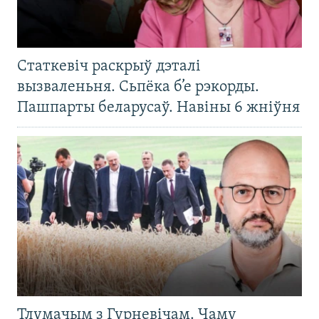
Статкевіч раскрыў дэталі
вызваленьня. Сьпёка б’е рэкорды.
Пашпарты беларусаў. Навіны 6 жніўня
Тлумачым з Гурневічам. Чаму