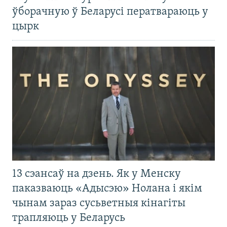
ўборачную ў Беларусі ператвараюць у
цырк
13 сэансаў на дзень. Як у Менску
паказваюць «Адысэю» Нолана і якім
чынам зараз сусьветныя кінагіты
трапляюць у Беларусь