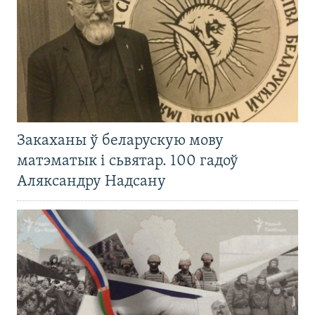
Закаханы ў беларускую мову
матэматык і сьвятар. 100 гадоў
Аляксандру Надсану