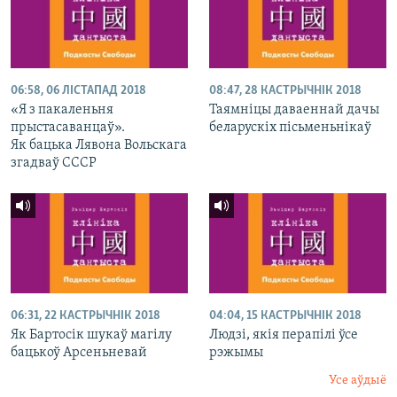
06:58, 06 ЛІСТАПАД 2018
08:47, 28 КАСТРЫЧНІК 2018
«Я з пакаленьня
Таямніцы даваеннай дачы
прыстасаванцаў».
беларускіх пісьменьнікаў
Як бацька Лявона Вольскага
згадваў СССР
06:31, 22 КАСТРЫЧНІК 2018
04:04, 15 КАСТРЫЧНІК 2018
Як Бартосік шукаў магілу
Людзі, якія перапілі ўсе
бацькоў Арсеньневай
рэжымы
Усе аўдыё