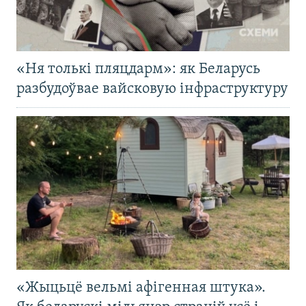
«Ня толькі пляцдарм»: як Беларусь
разбудоўвае вайсковую інфраструктуру
«Жыцьцё вельмі афігенная штука».