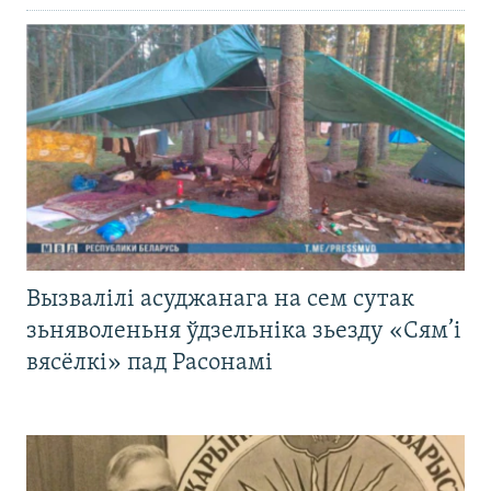
Вызвалілі асуджанага на сем сутак
зьняволеньня ўдзельніка зьезду «Сям’і
вясёлкі» пад Расонамі