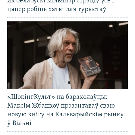
Як беларускі мільянэр страціў усё і
цяпер робіць хаткі для турыстаў
«ШокінгКульт» на барахолаўцы:
Максім Жбанкоў прэзэнтаваў сваю
новую кнігу на Кальварыйскім рынку
ў Вільні