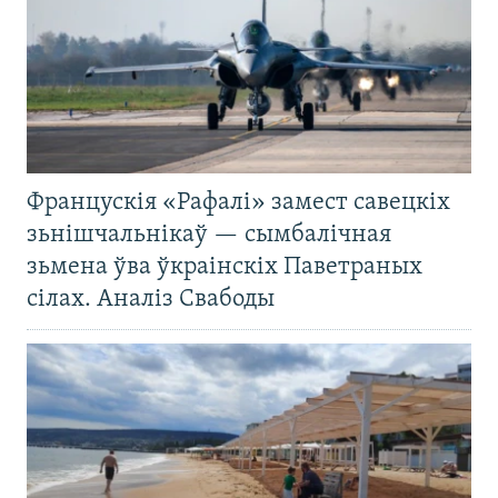
Францускія «Рафалі» замест савецкіх
зьнішчальнікаў — сымбалічная
зьмена ўва ўкраінскіх Паветраных
сілах. Аналіз Свабоды