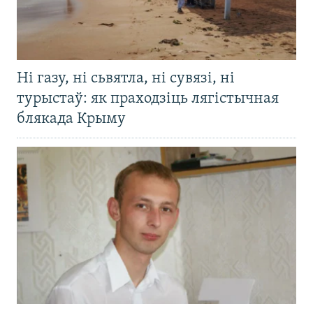
Ні газу, ні сьвятла, ні сувязі, ні
турыстаў: як праходзіць лягістычная
блякада Крыму