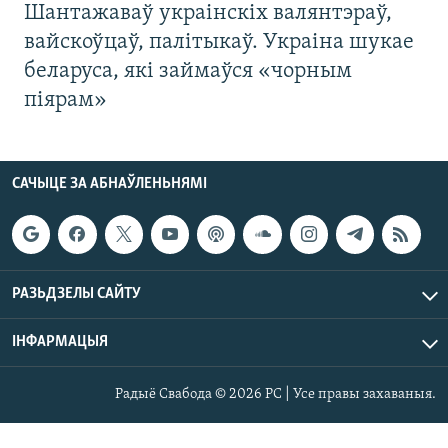
Шантажаваў украінскіх валянтэраў,
вайскоўцаў, палітыкаў. Украіна шукае
беларуса, які займаўся «чорным
піярам»
САЧЫЦЕ ЗА АБНАЎЛЕНЬНЯМІ
РАЗЬДЗЕЛЫ САЙТУ
ІНФАРМАЦЫЯ
Радыё Свабода © 2026 РС | Усе правы захаваныя.