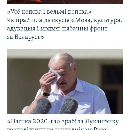
«Усё кепска і вельмі кепска».
Як прайшла дыскусія «Мова, культура,
адукацыя і мэдыя: нябачны фронт
за Беларусь»
«Пастка 2020-га» зрабіла Лукашэнку