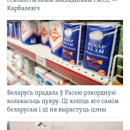
геапалітычным закладнікам Расеі, —
Карбалевіч
Беларусь прадала ў Расею рэкордную
колькасьць цукру. Ці хопіць яго самім
беларусам і ці ня вырастуць цэны