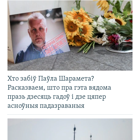
Хто забіў Паўла Шарамета?
Расказваем, што пра гэта вядома
празь дзесяць гадоў і дзе цяпер
асноўныя падазраваныя