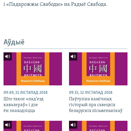
і «Падарожжы Свабоды» на Радыё Свабода.
Аўдыё
09:49, 21 ЛІСТАПАД 2018
09:15, 12 ЛІСТАПАД 2018
Што такое «пад’езд
Паўтузіна камічных
кавалераў» і дзе
гісторый пра савецкіх
ён знаходзіцца
беларускіх пісьменьнікаў