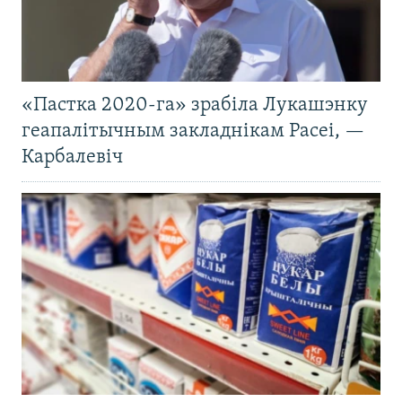
«Пастка 2020-га» зрабіла Лукашэнку
геапалітычным закладнікам Расеі, —
Карбалевіч