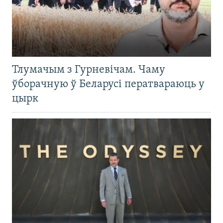
Тлумачым з Гурневічам. Чаму
ўборачную ў Беларусі ператвараюць у
цырк