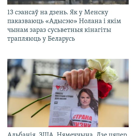
13 сэансаў на дзень. Як у Менску
паказваюць «Адысэю» Нолана і якім
чынам зараз сусьветныя кінагіты
трапляюць у Беларусь
Альбанія, ЗША, Нямеччына. Дзе цяпер