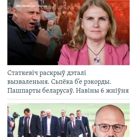
Статкевіч раскрыў дэталі
вызваленьня. Сьпёка б’е рэкорды.
Пашпарты беларусаў. Навіны 6 жніўня