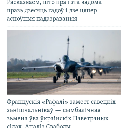
Расказваем, што пра гэта вядома
празь дзесяць гадоў і дзе цяпер
асноўныя падазраваныя
Францускія «Рафалі» замест савецкіх
зьнішчальнікаў — сымбалічная
зьмена ўва ўкраінскіх Паветраных
сілах. Аналіз Свабоды