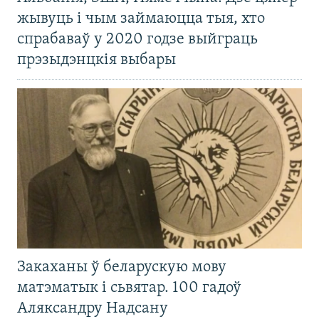
жывуць і чым займаюцца тыя, хто
спрабаваў у 2020 годзе выйграць
прэзыдэнцкія выбары
Закаханы ў беларускую мову
матэматык і сьвятар. 100 гадоў
Аляксандру Надсану