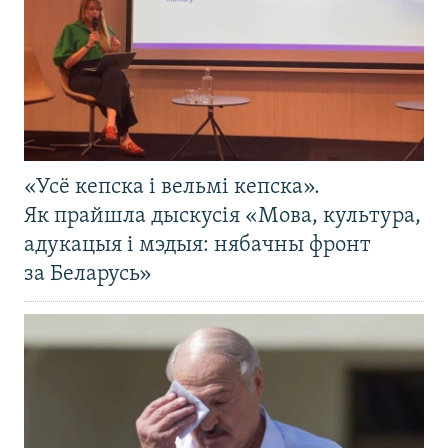
«Усё кепска і вельмі кепска».
Як прайшла дыскусія «Мова, культура,
адукацыя і мэдыя: нябачны фронт
за Беларусь»