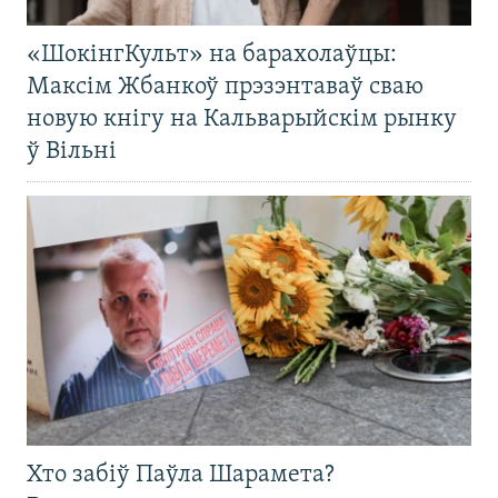
«ШокінгКульт» на барахолаўцы:
Максім Жбанкоў прэзэнтаваў сваю
новую кнігу на Кальварыйскім рынку
ў Вільні
Хто забіў Паўла Шарамета?