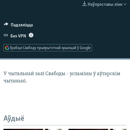
КУЛЬТУРА
МОВА
Наўпроставы лінк
КАЛЯНДАР
НА ХВАЛЯХ СВАБОДЫ
Падзяліцца
Без VPN
Зрабіце Свабоду прыярытэтнай крыніцай ў Google
У чытальнай залі Свабоды - успаміны ў аўтарскім
чытаньні.
Аўдыё