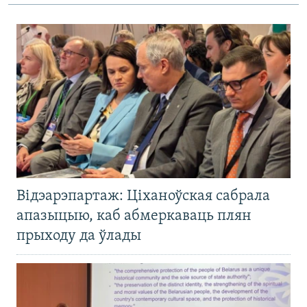
Відэарэпартаж: Ціханоўская сабрала
апазыцыю, каб абмеркаваць плян
прыходу да ўлады