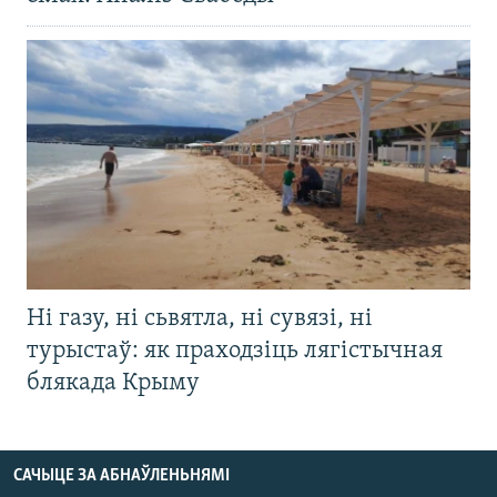
Ні газу, ні сьвятла, ні сувязі, ні
турыстаў: як праходзіць лягістычная
блякада Крыму
САЧЫЦЕ ЗА АБНАЎЛЕНЬНЯМІ