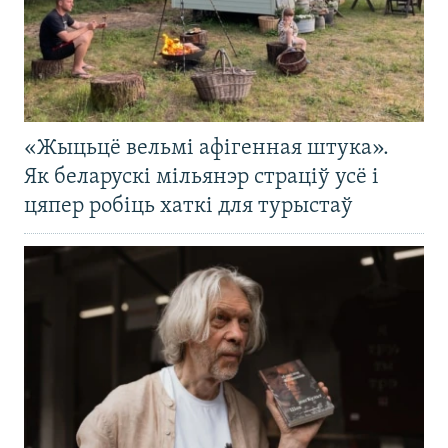
«Жыцьцё вельмі афігенная штука».
Як беларускі мільянэр страціў усё і
цяпер робіць хаткі для турыстаў