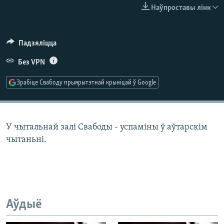
КУЛЬТУРА
МОВА
Наўпроставы лінк
КАЛЯНДАР
НА ХВАЛЯХ СВАБОДЫ
Падзяліцца
Без VPN
Зрабіце Свабоду прыярытэтнай крыніцай ў Google
У чытальнай залі Свабоды - успаміны ў аўтарскім
чытаньні.
Аўдыё