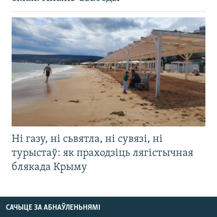
Ні газу, ні сьвятла, ні сувязі, ні
турыстаў: як праходзіць лягістычная
блякада Крыму
САЧЫЦЕ ЗА АБНАЎЛЕНЬНЯМІ