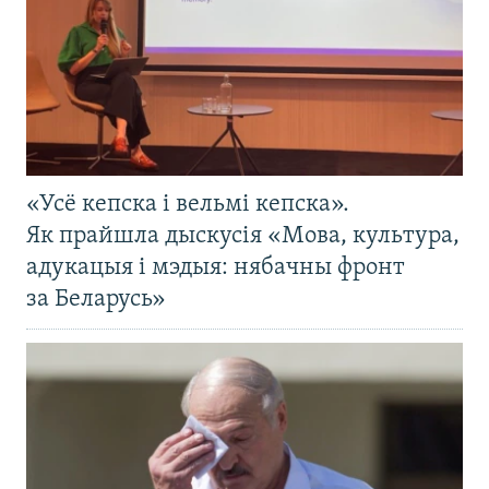
«Усё кепска і вельмі кепска».
Як прайшла дыскусія «Мова, культура,
адукацыя і мэдыя: нябачны фронт
за Беларусь»