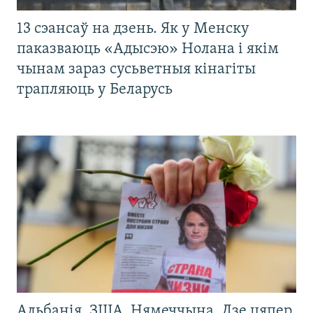
13 сэансаў на дзень. Як у Менску
паказваюць «Адысэю» Нолана і якім
чынам зараз сусьветныя кінагіты
трапляюць у Беларусь
Альбанія, ЗША, Нямеччына. Дзе цяпер