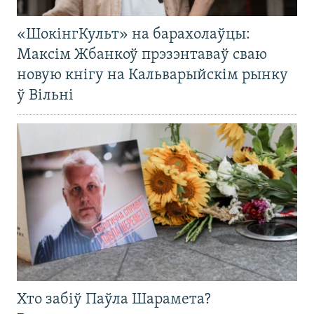
«ШокінгКульт» на барахолаўцы:
Максім Жбанкоў прэзэнтаваў сваю
новую кнігу на Кальварыйскім рынку
ў Вільні
Хто забіў Паўла Шарамета?