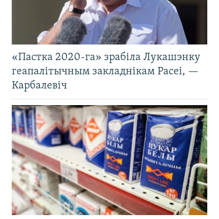
«Пастка 2020-га» зрабіла Лукашэнку
геапалітычным закладнікам Расеі, —
Карбалевіч