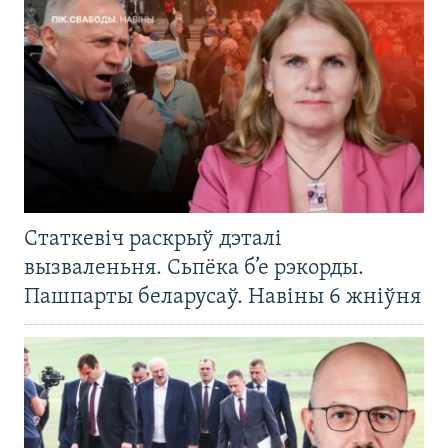
Статкевіч раскрыў дэталі
вызваленьня. Сьпёка б’е рэкорды.
Пашпарты беларусаў. Навіны 6 жніўня