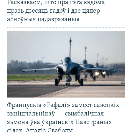
Расказваем, што пра гэта вядома
празь дзесяць гадоў і дзе цяпер
асноўныя падазраваныя
Францускія «Рафалі» замест савецкіх
зьнішчальнікаў — сымбалічная
зьмена ўва ўкраінскіх Паветраных
сілах. Аналіз Свабоды