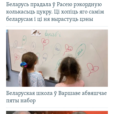
Беларусь прадала ў Расею рэкордную
колькасьць цукру. Ці хопіць яго самім
беларусам і ці ня вырастуць цэны
Беларуская школа ў Варшаве абвяшчае
пяты набор