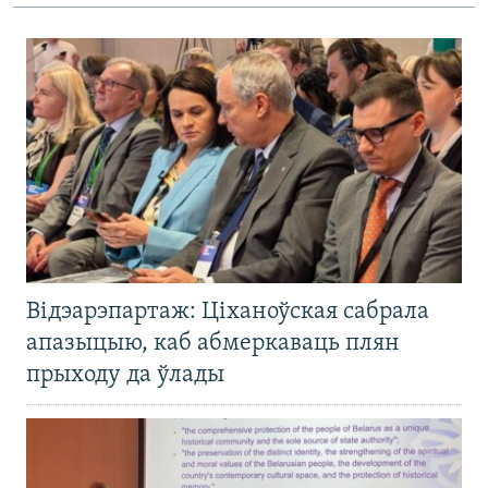
Відэарэпартаж: Ціханоўская сабрала
апазыцыю, каб абмеркаваць плян
прыходу да ўлады