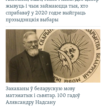
жывуць і чым займаюцца тыя, хто
спрабаваў у 2020 годзе выйграць
прэзыдэнцкія выбары
Закаханы ў беларускую мову
матэматык і сьвятар. 100 гадоў
Аляксандру Надсану