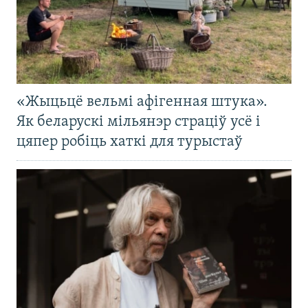
«Жыцьцё вельмі афігенная штука».
Як беларускі мільянэр страціў усё і
цяпер робіць хаткі для турыстаў