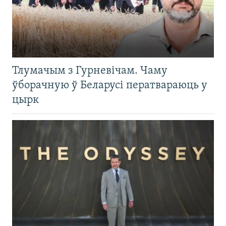
Тлумачым з Гурневічам. Чаму
ўборачную ў Беларусі ператвараюць у
цырк