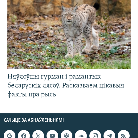
Няўлоўны гурман і рамантык
беларускіх лясоў. Расказваем цікавыя
факты пра рысь
САЧЫЦЕ ЗА АБНАЎЛЕНЬНЯМІ