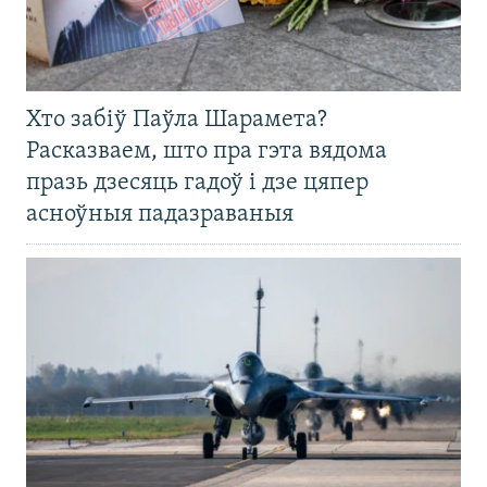
Хто забіў Паўла Шарамета?
Расказваем, што пра гэта вядома
празь дзесяць гадоў і дзе цяпер
асноўныя падазраваныя