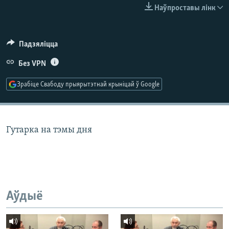
КУЛЬТУРА
МОВА
Наўпроставы лінк
КАЛЯНДАР
НА ХВАЛЯХ СВАБОДЫ
Падзяліцца
Без VPN
Зрабіце Свабоду прыярытэтнай крыніцай ў Google
Гутарка на тэмы дня
Аўдыё