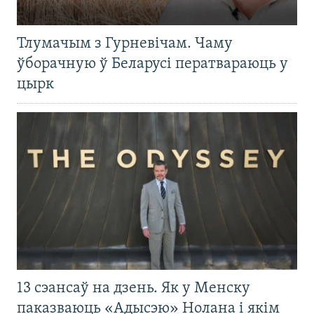
Тлумачым з Гурневічам. Чаму
ўборачную ў Беларусі ператвараюць у
цырк
13 сэансаў на дзень. Як у Менску
паказваюць «Адысэю» Нолана і якім