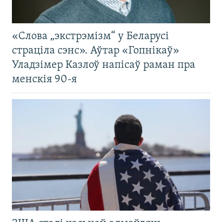
«Слова „экстрэмізм“ у Беларусі
страціла сэнс». Аўтар «Гопнікаў»
Уладзімер Казлоў напісаў раман пра
менскія 90-я