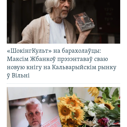
«ШокінгКульт» на барахолаўцы:
Максім Жбанкоў прэзэнтаваў сваю
новую кнігу на Кальварыйскім рынку
ў Вільні