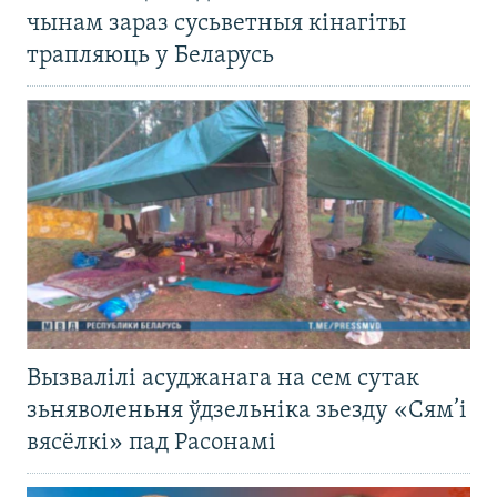
чынам зараз сусьветныя кінагіты
трапляюць у Беларусь
Вызвалілі асуджанага на сем сутак
зьняволеньня ўдзельніка зьезду «Сям’і
вясёлкі» пад Расонамі