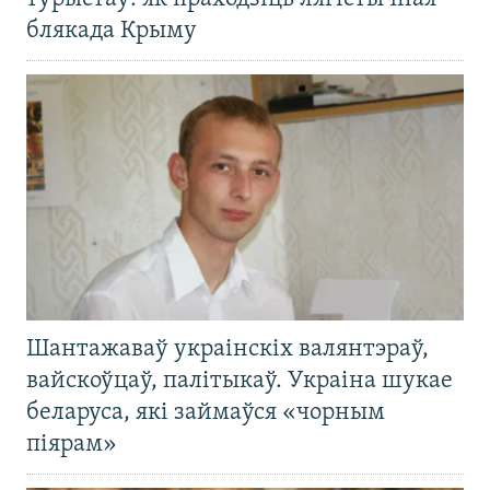
блякада Крыму
Шантажаваў украінскіх валянтэраў,
вайскоўцаў, палітыкаў. Украіна шукае
беларуса, які займаўся «чорным
піярам»