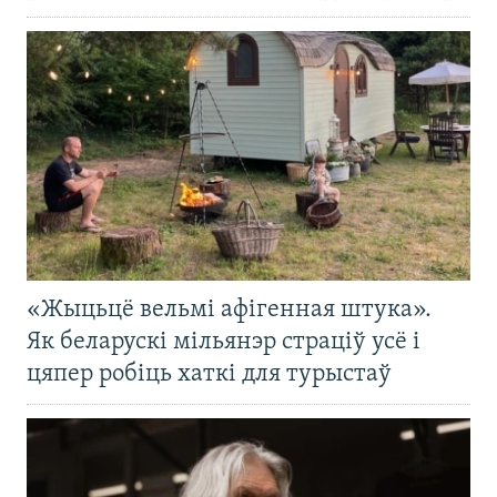
«Жыцьцё вельмі афігенная штука».
Як беларускі мільянэр страціў усё і
цяпер робіць хаткі для турыстаў