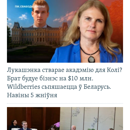
Лукашэнка стварае акадэмію для Колі?
Брат будуе бізнэс на $10 млн.
Wildberries сьпяшаецца ў Беларусь.
Навіны 5 жніўня