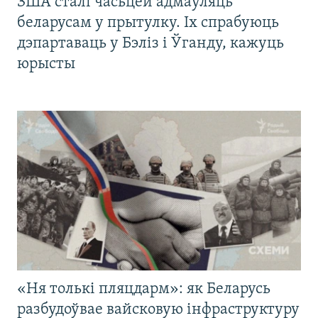
ЗША сталі часьцей адмаўляць
беларусам у прытулку. Іх спрабуюць
дэпартаваць у Бэліз і Ўганду, кажуць
юрысты
«Ня толькі пляцдарм»: як Беларусь
разбудоўвае вайсковую інфраструктуру