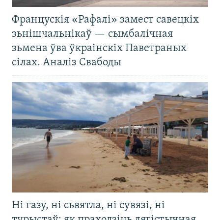
Францускія «Рафалі» замест савецкіх
зьнішчальнікаў — сымбалічная
зьмена ўва ўкраінскіх Паветраных
сілах. Аналіз Свабоды
Ні газу, ні сьвятла, ні сувязі, ні
турыстаў: як праходзіць лягістычная