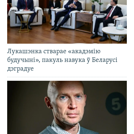
Лукашэнка стварае «акадэмію
будучыні», пакуль навука ў Беларусі
дэградуе