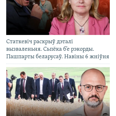
Статкевіч раскрыў дэталі
вызваленьня. Сьпёка б’е рэкорды.
Пашпарты беларусаў. Навіны 6 жніўня