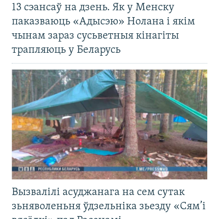
13 сэансаў на дзень. Як у Менску
паказваюць «Адысэю» Нолана і якім
чынам зараз сусьветныя кінагіты
трапляюць у Беларусь
Вызвалілі асуджанага на сем сутак
зьняволеньня ўдзельніка зьезду «Сям’і