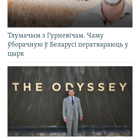
Тлумачым з Гурневічам. Чаму
ўборачную ў Беларусі ператвараюць у
цырк