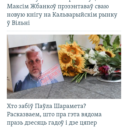
Максім Жбанкоў прэзэнтаваў сваю
новую кнігу на Кальварыйскім рынку
ў Вільні
Хто забіў Паўла Шарамета?
Расказваем, што пра гэта вядома
празь дзесяць гадоў і дзе цяпер