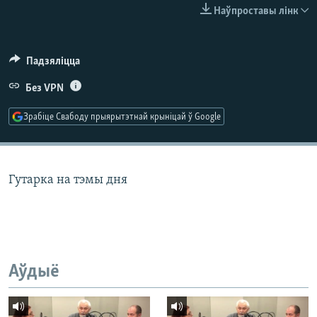
КУЛЬТУРА
МОВА
Наўпроставы лінк
КАЛЯНДАР
НА ХВАЛЯХ СВАБОДЫ
Падзяліцца
Без VPN
Зрабіце Свабоду прыярытэтнай крыніцай ў Google
Гутарка на тэмы дня
Аўдыё