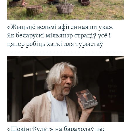
«Жыцьцё вельмі афігенная штука».
Як беларускі мільянэр страціў усё і
цяпер робіць хаткі для турыстаў
«ШокінгКульт» на барахолаўцы: