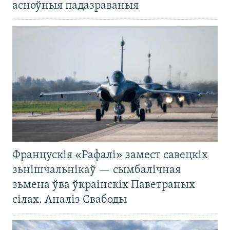
асноўныя падазраваныя
Францускія «Рафалі» замест савецкіх
зьнішчальнікаў — сымбалічная
зьмена ўва ўкраінскіх Паветраных
сілах. Аналіз Свабоды