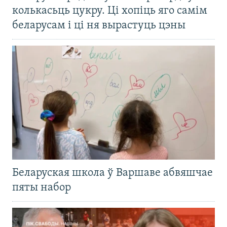
колькасьць цукру. Ці хопіць яго самім
беларусам і ці ня вырастуць цэны
Беларуская школа ў Варшаве абвяшчае
пяты набор