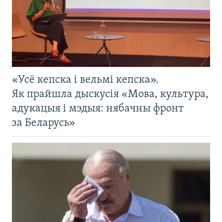
«Усё кепска і вельмі кепска».
Як прайшла дыскусія «Мова, культура,
адукацыя і мэдыя: нябачны фронт
за Беларусь»