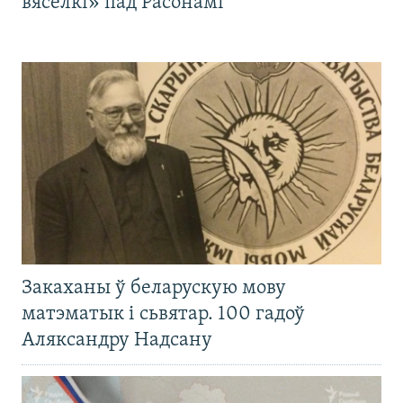
вясёлкі» пад Расонамі
Закаханы ў беларускую мову
матэматык і сьвятар. 100 гадоў
Аляксандру Надсану