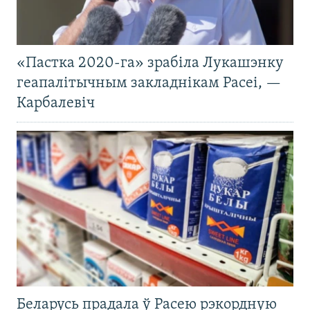
«Пастка 2020-га» зрабіла Лукашэнку
геапалітычным закладнікам Расеі, —
Карбалевіч
Беларусь прадала ў Расею рэкордную