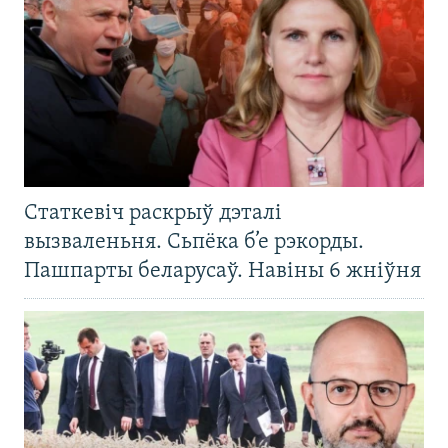
Статкевіч раскрыў дэталі
вызваленьня. Сьпёка б’е рэкорды.
Пашпарты беларусаў. Навіны 6 жніўня