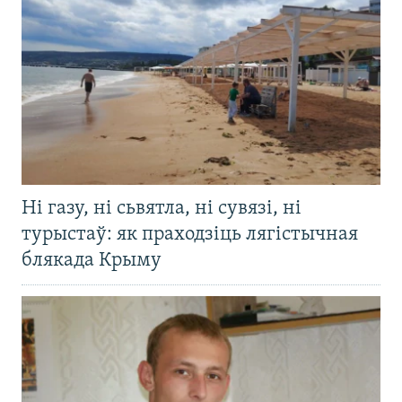
Ні газу, ні сьвятла, ні сувязі, ні
турыстаў: як праходзіць лягістычная
блякада Крыму