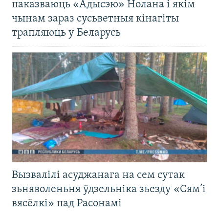
паказваюць «Адысэю» Нолана і якім
чынам зараз сусьветныя кінагіты
трапляюць у Беларусь
Вызвалілі асуджанага на сем сутак
зьняволеньня ўдзельніка зьезду «Сям’і
вясёлкі» пад Расонамі