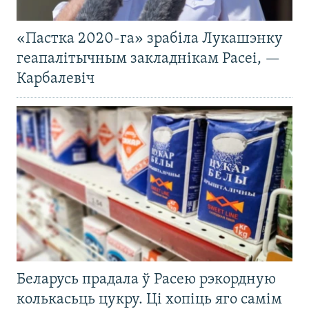
«Пастка 2020-га» зрабіла Лукашэнку
геапалітычным закладнікам Расеі, —
Карбалевіч
Беларусь прадала ў Расею рэкордную
колькасьць цукру. Ці хопіць яго самім