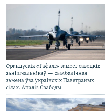
Францускія «Рафалі» замест савецкіх
зьнішчальнікаў — сымбалічная
зьмена ўва ўкраінскіх Паветраных
сілах. Аналіз Свабоды