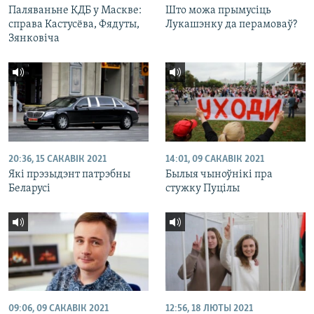
Паляваньне КДБ у Маскве:
Што можа прымусіць
справа Кастусёва, Фядуты,
Лукашэнку да перамоваў?
Зянковіча
20:36, 15 САКАВІК 2021
14:01, 09 САКАВІК 2021
Які прэзыдэнт патрэбны
Былыя чыноўнікі пра
Беларусі
стужку Пуцілы
09:06, 09 САКАВІК 2021
12:56, 18 ЛЮТЫ 2021