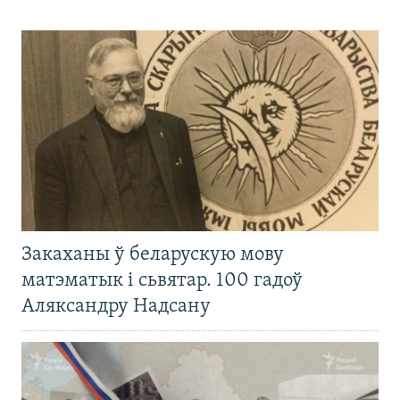
Закаханы ў беларускую мову
матэматык і сьвятар. 100 гадоў
Аляксандру Надсану