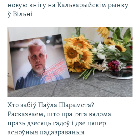
новую кнігу на Кальварыйскім рынку
ў Вільні
Хто забіў Паўла Шарамета?
Расказваем, што пра гэта вядома
празь дзесяць гадоў і дзе цяпер
асноўныя падазраваныя