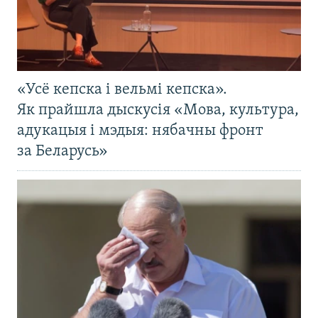
«Усё кепска і вельмі кепска».
Як прайшла дыскусія «Мова, культура,
адукацыя і мэдыя: нябачны фронт
за Беларусь»