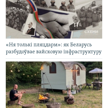
«Ня толькі пляцдарм»: як Беларусь
разбудоўвае вайсковую інфраструктуру