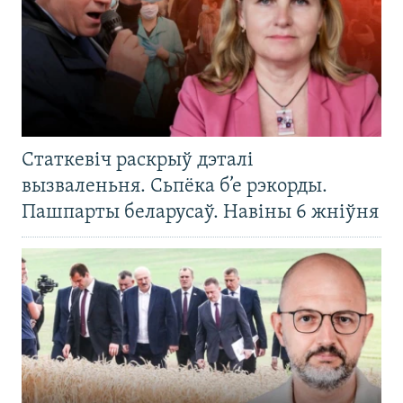
Статкевіч раскрыў дэталі
вызваленьня. Сьпёка б’е рэкорды.
Пашпарты беларусаў. Навіны 6 жніўня