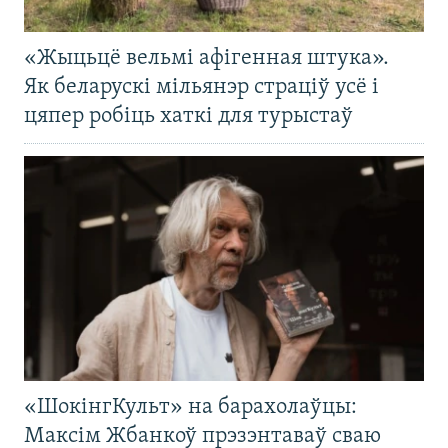
«Жыцьцё вельмі афігенная штука».
Як беларускі мільянэр страціў усё і
цяпер робіць хаткі для турыстаў
«ШокінгКульт» на барахолаўцы:
Максім Жбанкоў прэзэнтаваў сваю