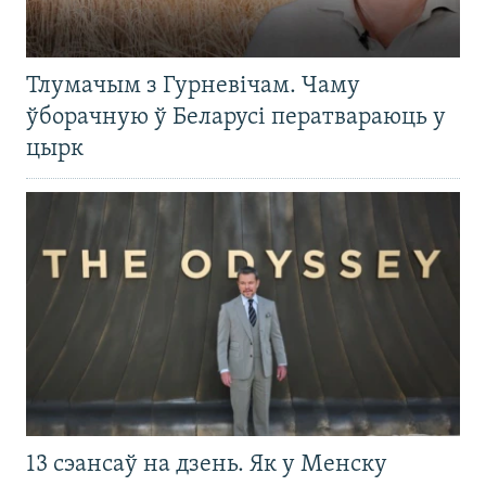
Тлумачым з Гурневічам. Чаму
ўборачную ў Беларусі ператвараюць у
цырк
13 сэансаў на дзень. Як у Менску