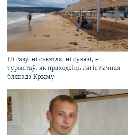
Ні газу, ні сьвятла, ні сувязі, ні
турыстаў: як праходзіць лягістычная
блякада Крыму