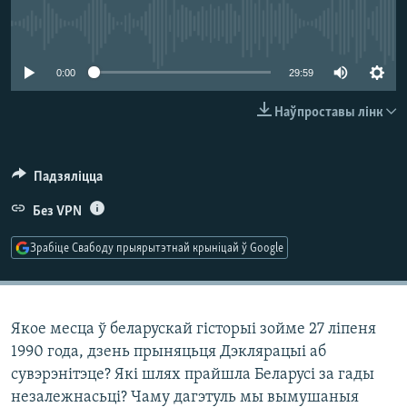
КУЛЬТУРА
МОВА
No media source currently available
КАЛЯНДАР
НА ХВАЛЯХ СВАБОДЫ
0:00
29:59
Наўпроставы лінк
Падзяліцца
Без VPN
Зрабіце Свабоду прыярытэтнай крыніцай ў Google
Якое месца ў беларускай гісторыі зойме 27 ліпеня
1990 года, дзень прыняцьця Дэклярацыі аб
сувэрэнітэце? Які шлях прайшла Беларусі за гады
незалежнасьці? Чаму дагэтуль мы вымушаныя