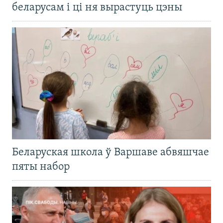
беларусам і ці ня вырастуць цэны
Беларуская школа ў Варшаве абвяшчае
пяты набор