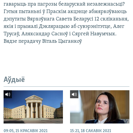
гаварыць пра пагрозы беларускай незалежнасьці?
Гэтыя пытаньні ў Праскім акцэнце абмяркоўваюць
дэпутаты Вярхоўнага Савета Беларусі 12 скліканьня,
якія і прымалі Дэклярацыю аб сувэрэнітэтце, Алег
Трусаў, Аляксандар Сасноў і Сяргей Навумчык.
Вядзе перадачу Віталь Цыганкоў
Аўдыё
09:05, 15 КРАСАВІК 2021
15:21, 18 САКАВІК 2021