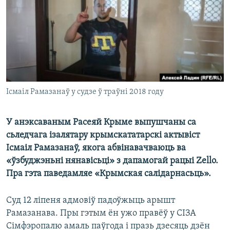
КУЛЬТУРА
МОВА
КАЛЯНДАР
НА ХВАЛЯХ СВАБОДЫ
Ісмаіл Рамазанаў у судзе ў траўні 2018 году
У анэксаваным Расеяй Крыме выпушчаны са
сьледчага ізалятару крымскататарскі актывіст
Ісмаіл Рамазанаў, якога абвінавачваюць ва
«ўзбуджэньні нянавісьці» з дапамогай рацыі Zello.
Пра гэта паведамляе «Крымская салідарнасьць».
Суд 12 ліпеня адмовіў падоўжыць арышт
Рамазанава. Пры гэтым ён ужо правёў у СІЗА
Сімфэропалю амаль паўгода і празь дзесяць дзён