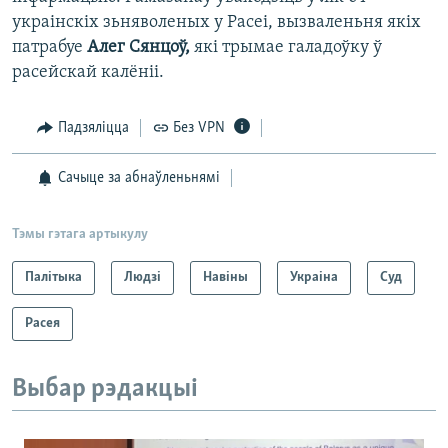
украінскіх зьняволеных у Расеі, вызваленьня якіх
патрабуе
Алег Сянцоў,
які трымае галадоўку ў
расейскай калёніі.
Падзяліцца
Без VPN
Сачыце за абнаўленьнямі
Тэмы гэтага артыкулу
Палітыка
Людзі
Навіны
Украіна
Суд
Расея
Выбар рэдакцыі