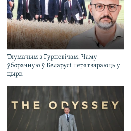
Тлумачым з Гурневічам. Чаму
ўборачную ў Беларусі ператвараюць у
цырк