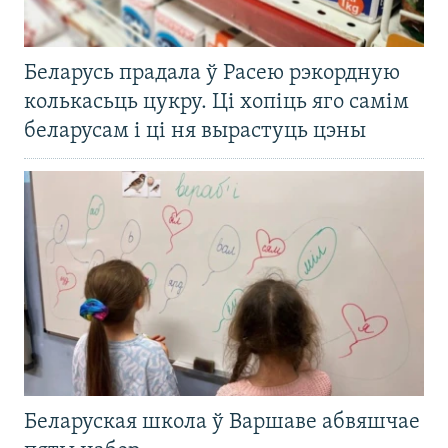
Беларусь прадала ў Расею рэкордную
колькасьць цукру. Ці хопіць яго самім
беларусам і ці ня вырастуць цэны
Беларуская школа ў Варшаве абвяшчае