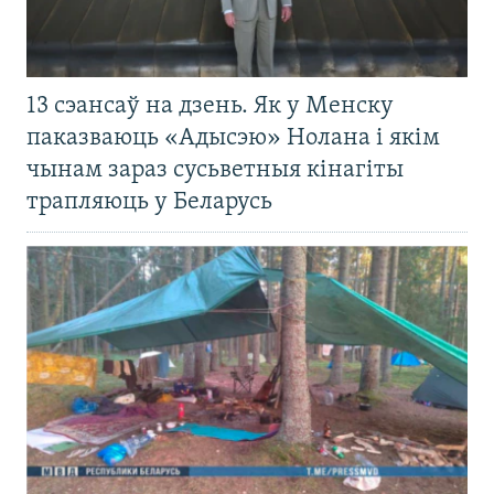
13 сэансаў на дзень. Як у Менску
паказваюць «Адысэю» Нолана і якім
чынам зараз сусьветныя кінагіты
трапляюць у Беларусь