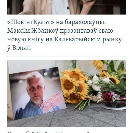
«ШокінгКульт» на барахолаўцы:
Максім Жбанкоў прэзэнтаваў сваю
новую кнігу на Кальварыйскім рынку
ў Вільні