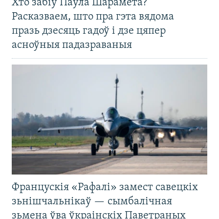
Хто забіў Паўла Шарамета?
Расказваем, што пра гэта вядома
празь дзесяць гадоў і дзе цяпер
асноўныя падазраваныя
Францускія «Рафалі» замест савецкіх
зьнішчальнікаў — сымбалічная
зьмена ўва ўкраінскіх Паветраных