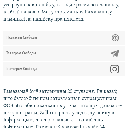
усё роўна павінен быў, паводле расейскіх законаў,
выйсці на волю. Меру стрыманьня Рамазанаву
памянялі на падпіску пра нявыезд.
Падкасты Свабоды
Тэлеграм Свабоды
Інстаграм Свабоды
Рамазанаў быў затрыманы 23 студзеня. Ён казаў,
што быў зьбіты пры затрыманьні супрацоўнікамі
ФСБ. Яго абвінавачваюць у тым, што пры дапамозе
інтэрнэт-рацыі Zello ён распаўсюджваў нейкую
інфармацыю, якая распальвала нянавісьць
інфармацыю. Рамазанаў уваходзіць у лік 64