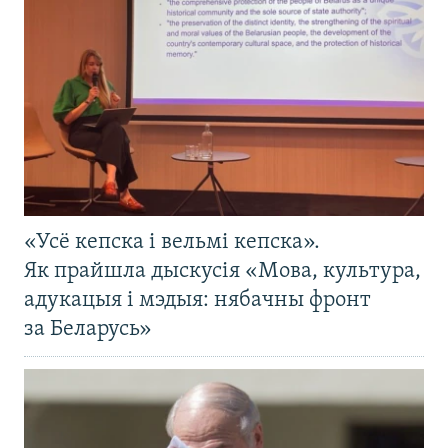
«Усё кепска і вельмі кепска».
Як прайшла дыскусія «Мова, культура,
адукацыя і мэдыя: нябачны фронт
за Беларусь»