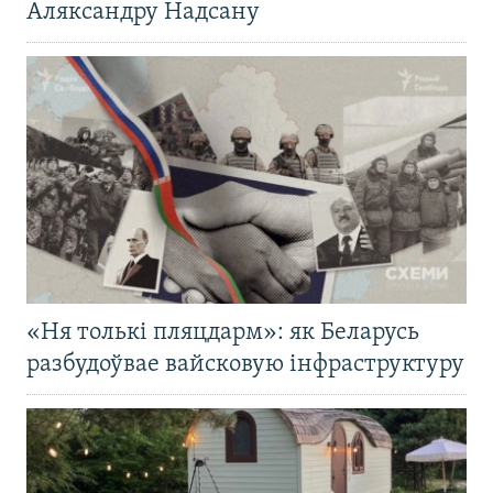
Аляксандру Надсану
«Ня толькі пляцдарм»: як Беларусь
разбудоўвае вайсковую інфраструктуру