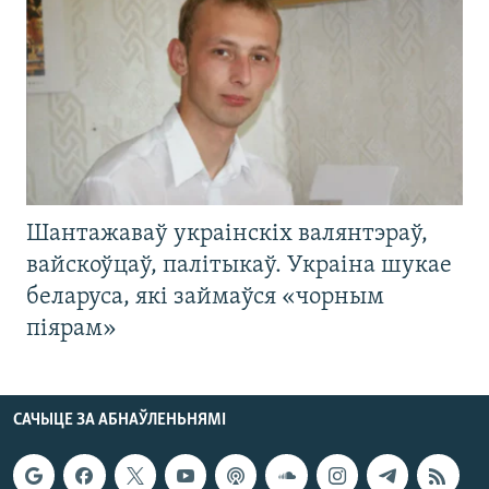
Шантажаваў украінскіх валянтэраў,
вайскоўцаў, палітыкаў. Украіна шукае
беларуса, які займаўся «чорным
піярам»
САЧЫЦЕ ЗА АБНАЎЛЕНЬНЯМІ