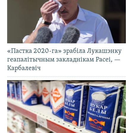
«Пастка 2020-га» зрабіла Лукашэнку
геапалітычным закладнікам Расеі, —
Карбалевіч