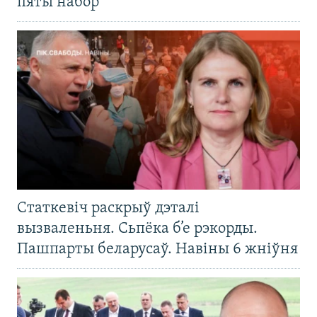
пяты набор
Статкевіч раскрыў дэталі
вызваленьня. Сьпёка б’е рэкорды.
Пашпарты беларусаў. Навіны 6 жніўня