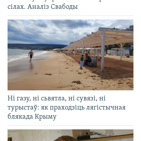
сілах. Аналіз Свабоды
Ні газу, ні сьвятла, ні сувязі, ні
турыстаў: як праходзіць лягістычная
блякада Крыму