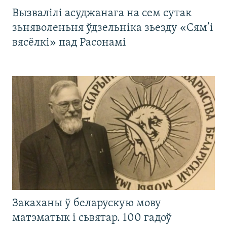
Вызвалілі асуджанага на сем сутак
зьняволеньня ўдзельніка зьезду «Сям’і
вясёлкі» пад Расонамі
Закаханы ў беларускую мову
матэматык і сьвятар. 100 гадоў