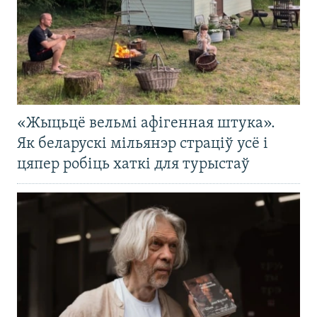
«Жыцьцё вельмі афігенная штука».
Як беларускі мільянэр страціў усё і
цяпер робіць хаткі для турыстаў