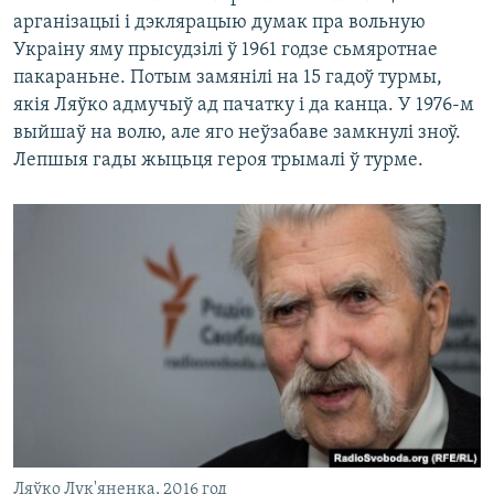
арганізацыі і дэклярацыю думак пра вольную
Украіну яму прысудзілі ў 1961 годзе сьмяротнае
пакараньне. Потым замянілі на 15 гадоў турмы,
якія Ляўко адмучыў ад пачатку і да канца. У 1976-м
выйшаў на волю, але яго неўзабаве замкнулі зноў.
Лепшыя гады жыцьця героя трымалі ў турме.
Ляўко Лук'яненка, 2016 год