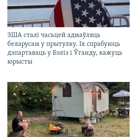
ЗША сталі часьцей адмаўляць
беларусам у прытулку. Іх спрабуюць
дэпартаваць у Бэліз і Ўганду, кажуць
юрысты