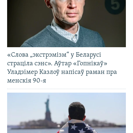
«Слова „экстрэмізм“ у Беларусі
страціла сэнс». Аўтар «Гопнікаў»
Уладзімер Казлоў напісаў раман пра
менскія 90-я