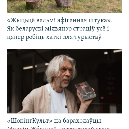
«Жыцьцё вельмі афігенная штука».
Як беларускі мільянэр страціў усё і
цяпер робіць хаткі для турыстаў
«ШокінгКульт» на барахолаўцы: