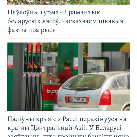
Няўлоўны гурман і рамантык
беларускіх лясоў. Расказваем цікавыя
факты пра рысь
Паліўны крызіс з Расеі перакінуўся на
краіны Цэнтральнай Азіі. У Беларусі