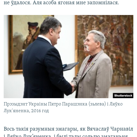
не ўдалося. Аля асоба ягоная мне запомнілася.
Прэзыдэнт Украіны Пятро Парашэнка (зьлева) і Ляўко
Лук'яненка, 2016 год
Вось такія разумныя змагары, як Вячаслаў Чарнавіл
і Ляўко Лук’яненка, і былі тады сольлю змаганьня