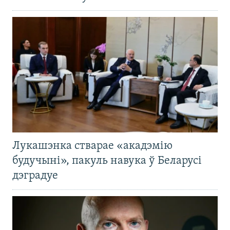
Лукашэнка стварае «акадэмію
будучыні», пакуль навука ў Беларусі
дэградуе