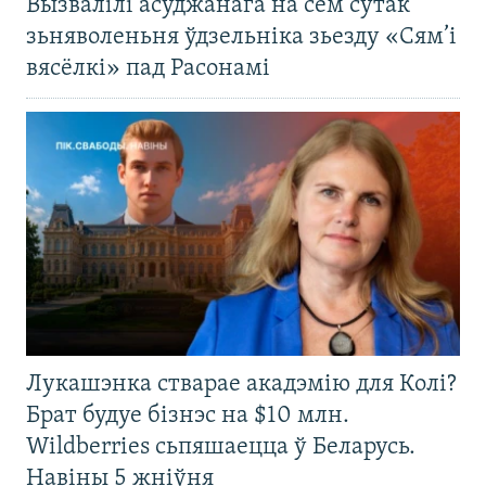
Вызвалілі асуджанага на сем сутак
зьняволеньня ўдзельніка зьезду «Сям’і
вясёлкі» пад Расонамі
Лукашэнка стварае акадэмію для Колі?
Брат будуе бізнэс на $10 млн.
Wildberries сьпяшаецца ў Беларусь.
Навіны 5 жніўня