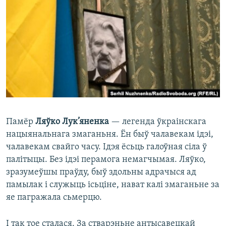
КУЛЬТУРА
МОВА
КАЛЯНДАР
НА ХВАЛЯХ СВАБОДЫ
Памёр
Ляўко Лук’яненка
— легенда ўкраінскага
нацыянальнага змаганьня. Ён быў чалавекам ідэі,
чалавекам свайго часу. Ідэя ёсьць галоўная сіла ў
палітыцы. Без ідэі перамога немагчымая. Ляўко,
зразумеўшы праўду, быў здольны адрачыся ад
памылак і служыць ісьціне, нават калі змаганьне за
яе пагражала сьмерцю.
І так тое сталася. За стварэньне антысавецкай