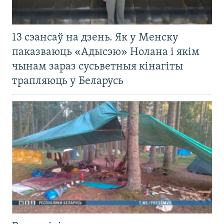
13 сэансаў на дзень. Як у Менску
паказваюць «Адысэю» Нолана і якім
чынам зараз сусьветныя кінагіты
трапляюць у Беларусь