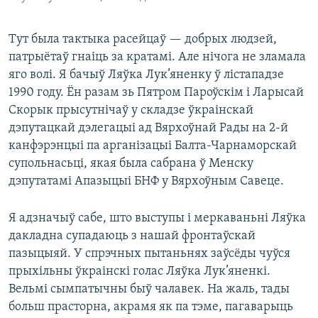
Тут была тактыка расейцаў — добрых людзей,
патрыётаў гнаіць за кратамі. Але нічога не зламала
яго волі. Я бачыў Ляўка Лук’яненку ў лістападзе
1990 году. Ён разам зь Пятром Пароўскім і Ларысай
Скорык прысутнічаў у складзе ўкраінскай
дэпутацкай дэлегацыі ад Вярхоўнай Рады на 2-й
канфэрэнцыі па арганізацыі Балта-Чарнаморскай
супольнасьці, якая была сабрана ў Менску
дэпутатамі Апазыцыі БНФ у Вярхоўным Савеце.
Я адзначыў сабе, што выступы і меркаваньні Ляўка
дакладна супадаюць з нашай фронтаўскай
пазыцыяй. У спрэчных пытаньнях заўсёды чуўся
прыхільны ўкраінскі голас Ляўка Лук’яненкі.
Вельмі сымпатычны быў чалавек. На жаль, тады
больш прасторна, акрамя як па тэме, пагаварыць