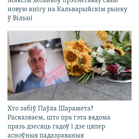
Максім Жбанкоў прэзэнтаваў сваю
новую кнігу на Кальварыйскім рынку
ў Вільні
Хто забіў Паўла Шарамета?
Расказваем, што пра гэта вядома
празь дзесяць гадоў і дзе цяпер
асноўныя падазраваныя