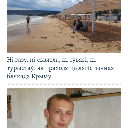
Ні газу, ні сьвятла, ні сувязі, ні
турыстаў: як праходзіць лягістычная
блякада Крыму