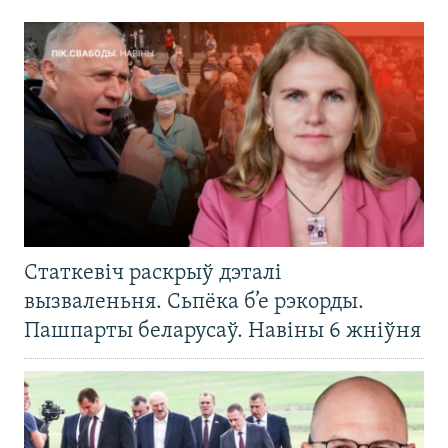
Статкевіч раскрыў дэталі
вызваленьня. Сьпёка б’е рэкорды.
Пашпарты беларусаў. Навіны 6 жніўня