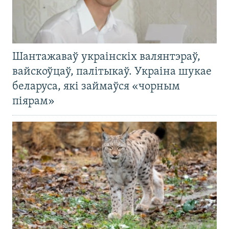
Шантажаваў украінскіх валянтэраў,
вайскоўцаў, палітыкаў. Украіна шукае
беларуса, які займаўся «чорным
піярам»