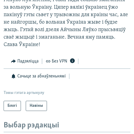
за вольную Ўкраіну. Цяпер вялікі ўкраінец ўжо
пакінуў гэты сьвет у трывожны для краіны час, але
не найгоршы, бо вольная Ўкраіна жыве і будзе
жыць. Гэтай волі дзеля Айчыны Ляўко прысьвяціў
сваё жыцьцё і змаганьне. Вечная яму памяць.
Слава Ўкраіне!
Падзяліцца
Без VPN
Сачыце за абнаўленьнямі
Тэмы гэтага артыкулу
Блогі
Навіны
Выбар рэдакцыі