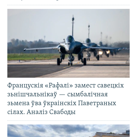
Францускія «Рафалі» замест савецкіх
зьнішчальнікаў — сымбалічная
зьмена ўва ўкраінскіх Паветраных
сілах. Аналіз Свабоды