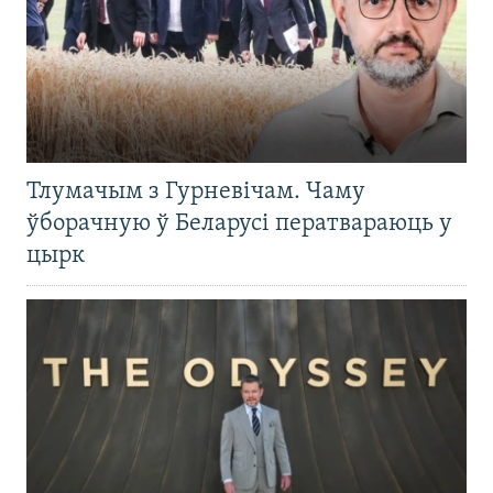
Тлумачым з Гурневічам. Чаму
ўборачную ў Беларусі ператвараюць у
цырк