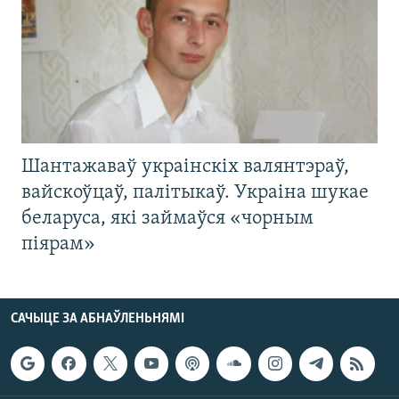
Шантажаваў украінскіх валянтэраў,
вайскоўцаў, палітыкаў. Украіна шукае
беларуса, які займаўся «чорным
піярам»
САЧЫЦЕ ЗА АБНАЎЛЕНЬНЯМІ