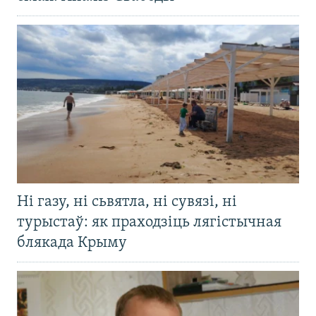
Ні газу, ні сьвятла, ні сувязі, ні
турыстаў: як праходзіць лягістычная
блякада Крыму