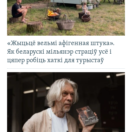
«Жыцьцё вельмі афігенная штука».
Як беларускі мільянэр страціў усё і
цяпер робіць хаткі для турыстаў