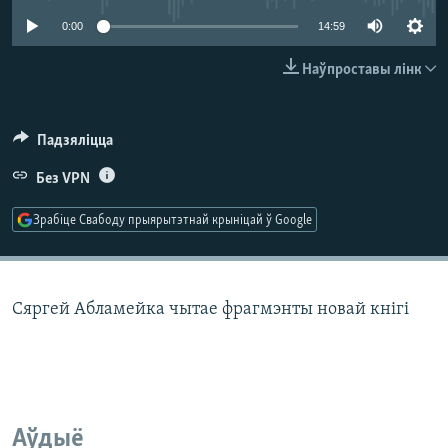
КУЛЬТУРА
МОВА
0:00
14:59
КАЛЯНДАР
НА ХВАЛЯХ СВАБОДЫ
Наўпроставы лінк
Падзяліцца
Без VPN
Зрабіце Свабоду прыярытэтнай крыніцай ў Google
Сяргей Абламейка чытае фрагмэнты новай кнігі
Аўдыё