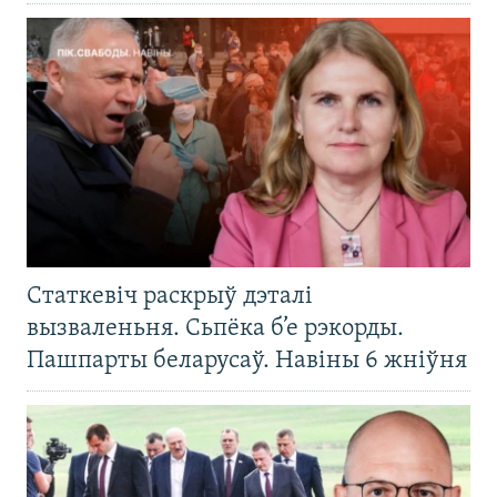
Статкевіч раскрыў дэталі
вызваленьня. Сьпёка б’е рэкорды.
Пашпарты беларусаў. Навіны 6 жніўня