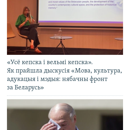
«Усё кепска і вельмі кепска».
Як прайшла дыскусія «Мова, культура,
адукацыя і мэдыя: нябачны фронт
за Беларусь»