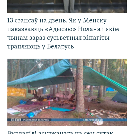
13 сэансаў на дзень. Як у Менску
паказваюць «Адысэю» Нолана і якім
чынам зараз сусьветныя кінагіты
трапляюць у Беларусь
Вызвалілі асуджанага на сем сутак