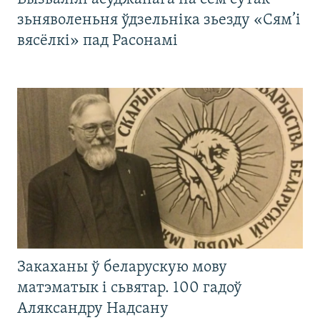
зьняволеньня ўдзельніка зьезду «Сям’і
вясёлкі» пад Расонамі
Закаханы ў беларускую мову
матэматык і сьвятар. 100 гадоў
Аляксандру Надсану