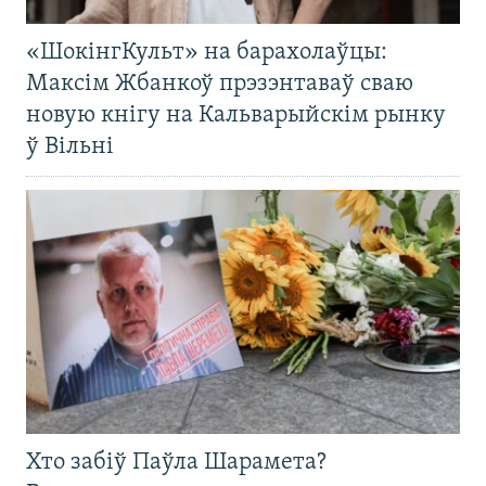
«ШокінгКульт» на барахолаўцы:
Максім Жбанкоў прэзэнтаваў сваю
новую кнігу на Кальварыйскім рынку
ў Вільні
Хто забіў Паўла Шарамета?