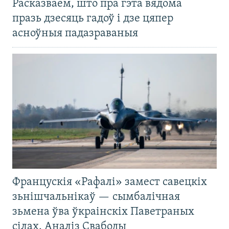
Расказваем, што пра гэта вядома
празь дзесяць гадоў і дзе цяпер
асноўныя падазраваныя
Францускія «Рафалі» замест савецкіх
зьнішчальнікаў — сымбалічная
зьмена ўва ўкраінскіх Паветраных
сілах. Аналіз Свабоды