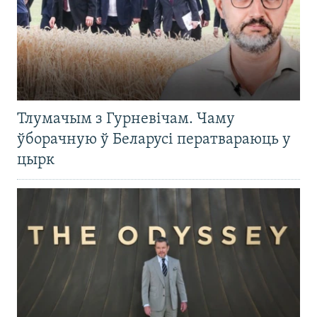
Тлумачым з Гурневічам. Чаму
ўборачную ў Беларусі ператвараюць у
цырк