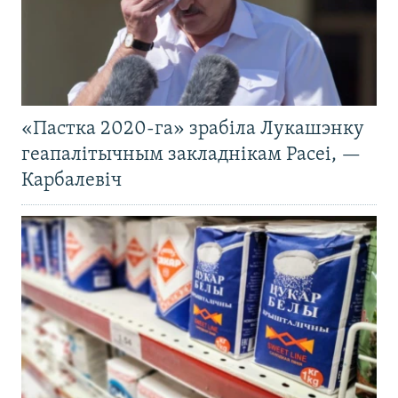
«Пастка 2020-га» зрабіла Лукашэнку
геапалітычным закладнікам Расеі, —
Карбалевіч