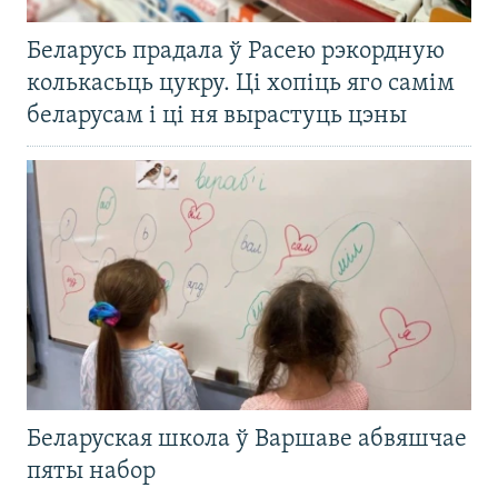
Беларусь прадала ў Расею рэкордную
колькасьць цукру. Ці хопіць яго самім
беларусам і ці ня вырастуць цэны
Беларуская школа ў Варшаве абвяшчае
пяты набор