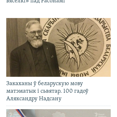
вясёлкі» пад Расонамі
Закаханы ў беларускую мову
матэматык і сьвятар. 100 гадоў
Аляксандру Надсану