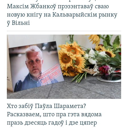
Максім Жбанкоў прэзэнтаваў сваю
новую кнігу на Кальварыйскім рынку
ў Вільні
Хто забіў Паўла Шарамета?
Расказваем, што пра гэта вядома
празь дзесяць гадоў і дзе цяпер