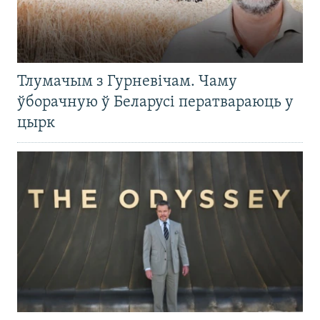
Тлумачым з Гурневічам. Чаму
ўборачную ў Беларусі ператвараюць у
цырк