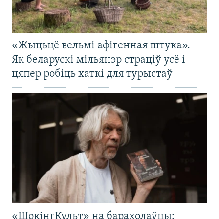
«Жыцьцё вельмі афігенная штука».
Як беларускі мільянэр страціў усё і
цяпер робіць хаткі для турыстаў
«ШокінгКульт» на барахолаўцы: