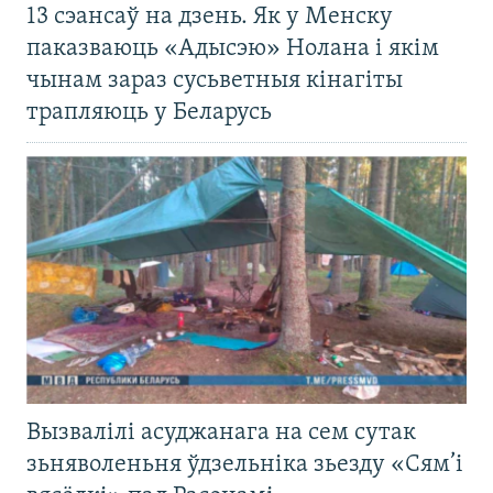
13 сэансаў на дзень. Як у Менску
паказваюць «Адысэю» Нолана і якім
чынам зараз сусьветныя кінагіты
трапляюць у Беларусь
Вызвалілі асуджанага на сем сутак
зьняволеньня ўдзельніка зьезду «Сям’і