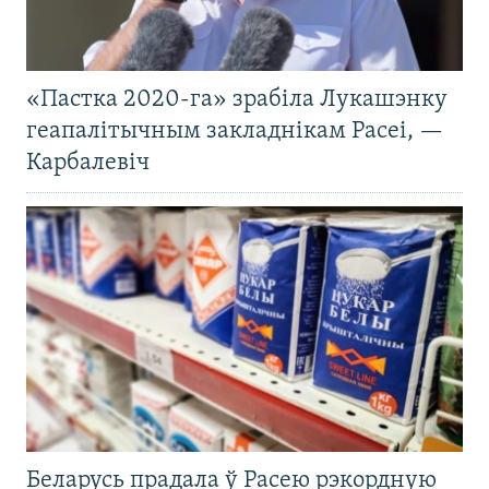
«Пастка 2020-га» зрабіла Лукашэнку
геапалітычным закладнікам Расеі, —
Карбалевіч
Беларусь прадала ў Расею рэкордную