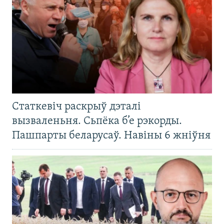
Статкевіч раскрыў дэталі
вызваленьня. Сьпёка б’е рэкорды.
Пашпарты беларусаў. Навіны 6 жніўня