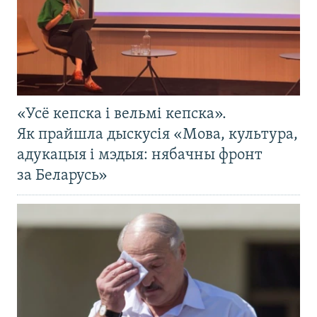
«Усё кепска і вельмі кепска».
Як прайшла дыскусія «Мова, культура,
адукацыя і мэдыя: нябачны фронт
за Беларусь»