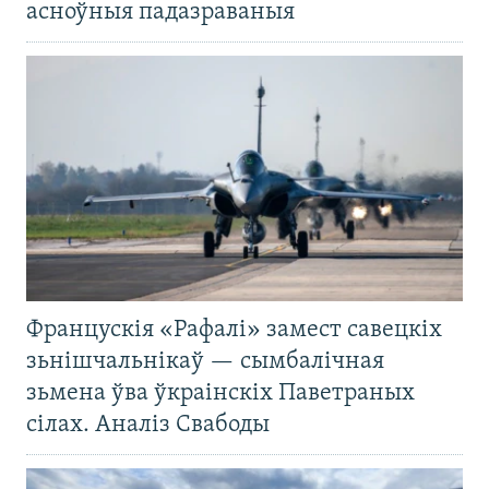
асноўныя падазраваныя
Францускія «Рафалі» замест савецкіх
зьнішчальнікаў — сымбалічная
зьмена ўва ўкраінскіх Паветраных
сілах. Аналіз Свабоды