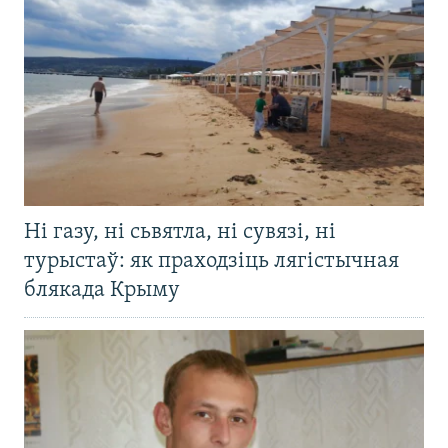
Ні газу, ні сьвятла, ні сувязі, ні
турыстаў: як праходзіць лягістычная
блякада Крыму