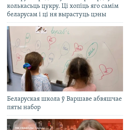
колькасьць цукру. Ці хопіць яго самім
беларусам і ці ня вырастуць цэны
Беларуская школа ў Варшаве абвяшчае
пяты набор