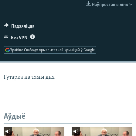
КУЛЬТУРА
МОВА
Наўпроставы лінк
КАЛЯНДАР
НА ХВАЛЯХ СВАБОДЫ
Падзяліцца
Без VPN
Зрабіце Свабоду прыярытэтнай крыніцай ў Google
Гутарка на тэмы дня
Аўдыё