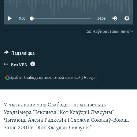
КУЛЬТУРА
МОВА
No media source currently available
КАЛЯНДАР
НА ХВАЛЯХ СВАБОДЫ
0:00
14:59
Наўпроставы лінк
Падзяліцца
Без VPN
Зрабіце Свабоду прыярытэтнай крыніцай ў Google
У чытальнай залі Свабоды - прыпавесьць
Уладзімера Някляева "Кот Клаўдзіі Львоўны"
Чытаюць Алена Радкевіч і Сяржук Сокалаў-Воюш.
Запіс 2001 г. "Кот Клаўдзіі Львоўны"