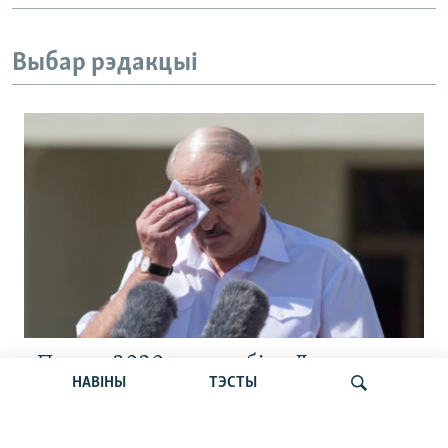
Выбар рэдакцыі
«Пастка 2020-га» зрабіла Лукашэнку
НАВІНЫ
ТЭСТЫ
геапалітычным закладнікам Расеі, —
Карбалевіч