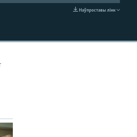
Наўпроставы лінк
EMBED
т