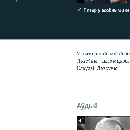
КАЛЯНДАР
НА ХВАЛЯХ СВАБОДЫ
Плэер у асобным ак
У чытальнай залі Сваб
Львоўны" Чытаюць Ален
Клаўдзіі Львоўны"
Аўдыё