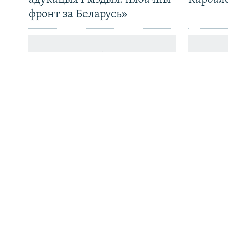
фронт за Беларусь»
Усе сайты РС/РСЭ
Беларусь прадала ў Расею
Беларус
рэкордную колькасьць
Варшав
цукру. Ці хопіць яго самім
набор
беларусам і ці ня вырастуць
цэны