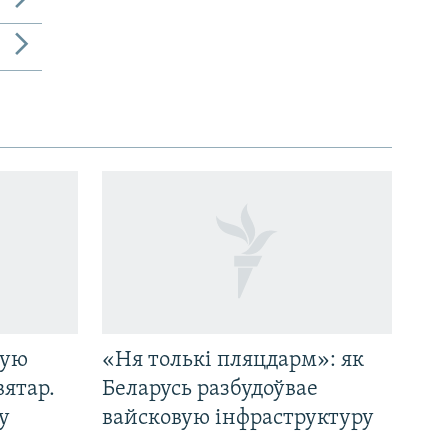
кую
«Ня толькі пляцдарм»: як
вятар.
Беларусь разбудоўвае
у
вайсковую інфраструктуру