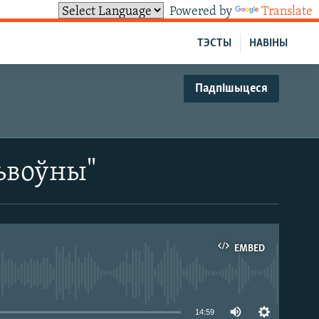
Powered by
Translate
ТЭСТЫ
НАВІНЫ
Падпішыцеся
Львоўны"
EMBED
able
14:59