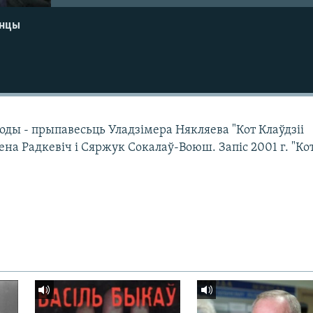
енцы
оды - прыпавесьць Уладзімера Някляева "Кот Клаўдзіі
а Радкевіч і Сяржук Сокалаў-Воюш. Запіс 2001 г. "Ко