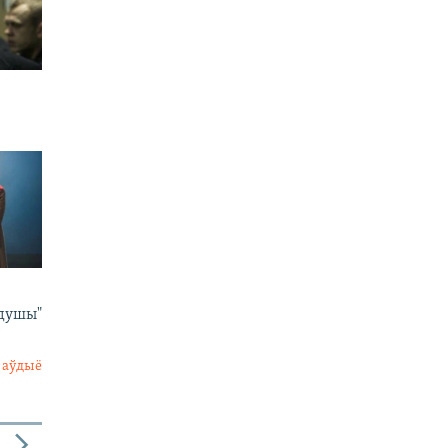
 душы"
 аўдыё