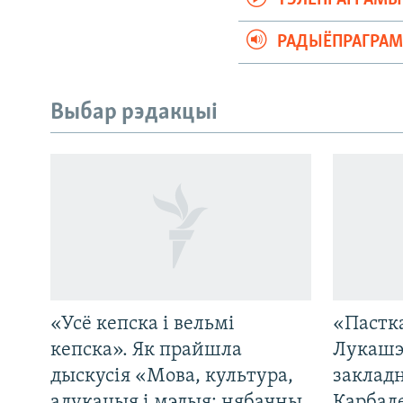
ТЭЛЕПРАГРАМЫ
РАДЫЁПРАГРА
Выбар рэдакцыі
«Усё кепска і вельмі
«Пастка
САЧЫЦЕ ЗА АБНАЎЛЕНЬНЯМІ
кепска». Як прайшла
Лукашэ
дыскусія «Мова, культура,
закладн
адукацыя і мэдыя: нябачны
Карбал