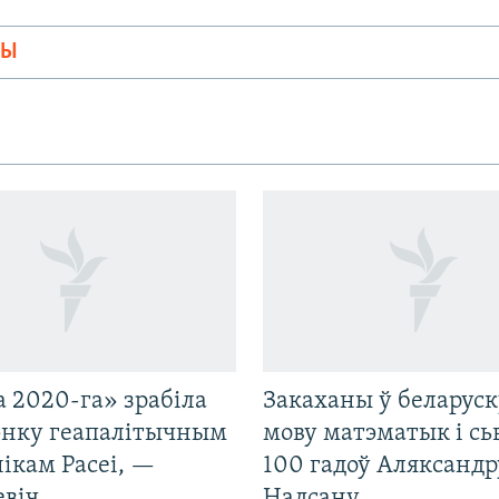
МЫ
 2020-га» зрабіла
Закаханы ў беларус
нку геапалітычным
мову матэматык і сь
ікам Расеі, —
100 гадоў Аляксандр
евіч
Надсану