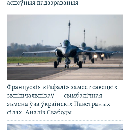
асноўныя падазраваныя
Францускія «Рафалі» замест савецкіх
зьнішчальнікаў — сымбалічная
зьмена ўва ўкраінскіх Паветраных
сілах. Аналіз Свабоды