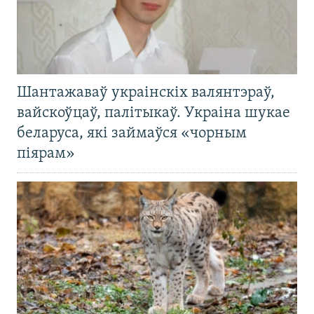
Шантажаваў украінскіх валянтэраў,
вайскоўцаў, палітыкаў. Украіна шукае
беларуса, які займаўся «чорным
піярам»