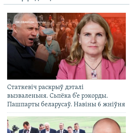
Статкевіч раскрыў дэталі
вызваленьня. Сьпёка б’е рэкорды.
Пашпарты беларусаў. Навіны 6 жніўня