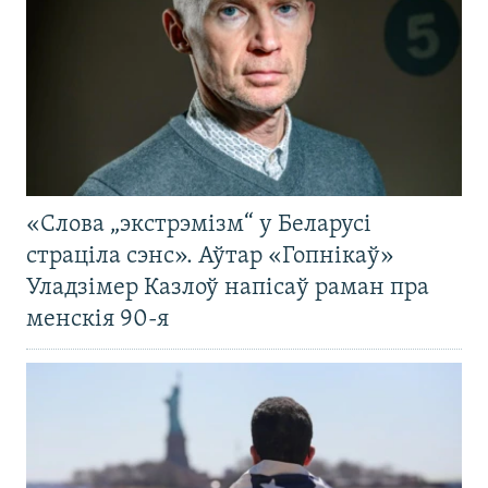
«Слова „экстрэмізм“ у Беларусі
страціла сэнс». Аўтар «Гопнікаў»
Уладзімер Казлоў напісаў раман пра
менскія 90-я