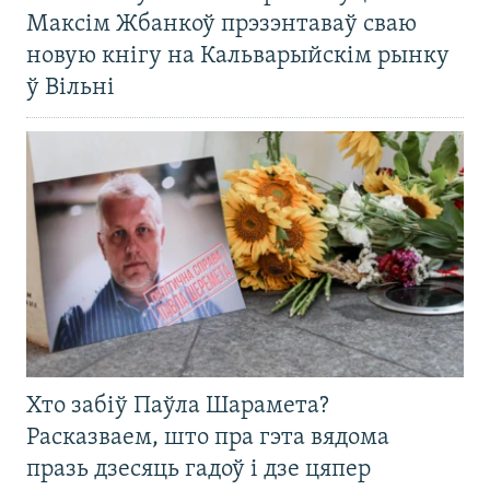
Максім Жбанкоў прэзэнтаваў сваю
новую кнігу на Кальварыйскім рынку
ў Вільні
Хто забіў Паўла Шарамета?
Расказваем, што пра гэта вядома
празь дзесяць гадоў і дзе цяпер