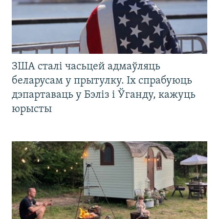
ЗША сталі часьцей адмаўляць
беларусам у прытулку. Іх спрабуюць
дэпартаваць у Бэліз і Ўганду, кажуць
юрысты