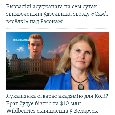
Вызвалілі асуджанага на сем сутак
зьняволеньня ўдзельніка зьезду «Сям’і
вясёлкі» пад Расонамі
Лукашэнка стварае акадэмію для Колі?
Брат будуе бізнэс на $10 млн.
Wildberries сьпяшаецца ў Беларусь.