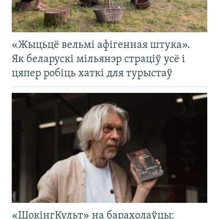
«Жыцьцё вельмі афігенная штука».
Як беларускі мільянэр страціў усё і
цяпер робіць хаткі для турыстаў
«ШокінгКульт» на барахолаўцы: