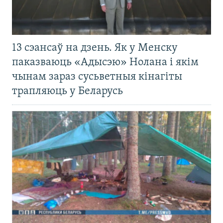
13 сэансаў на дзень. Як у Менску
паказваюць «Адысэю» Нолана і якім
чынам зараз сусьветныя кінагіты
трапляюць у Беларусь