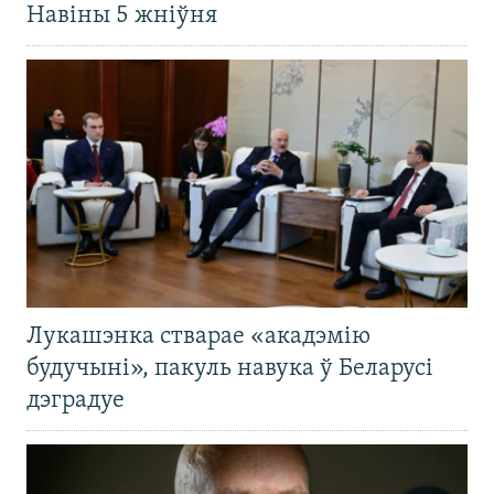
Навіны 5 жніўня
Лукашэнка стварае «акадэмію
будучыні», пакуль навука ў Беларусі
дэградуе