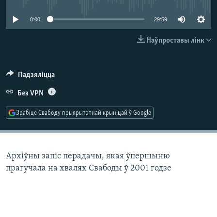
КУЛЬТУРА
МОВА
0:00
29:59
КАЛЯНДАР
НА ХВАЛЯХ СВАБОДЫ
Наўпроставы лінк
Падзяліцца
Без VPN
Зрабіце Свабоду прыярытэтнай крыніцай ў Google
Архіўны запіс перадачы, якая ўпершыню
прагучала на хвалях Свабоды ў 2001 годзе