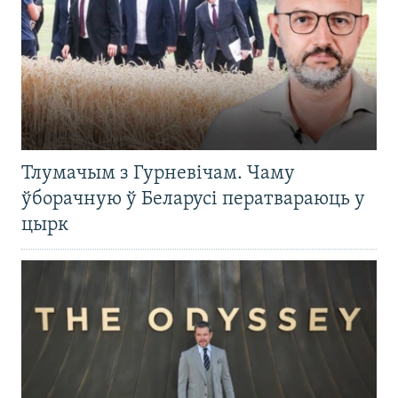
Тлумачым з Гурневічам. Чаму
ўборачную ў Беларусі ператвараюць у
цырк