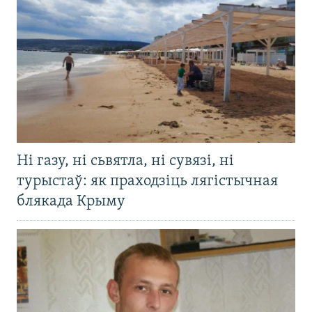
Ні газу, ні сьвятла, ні сувязі, ні
турыстаў: як праходзіць лягістычная
блякада Крыму