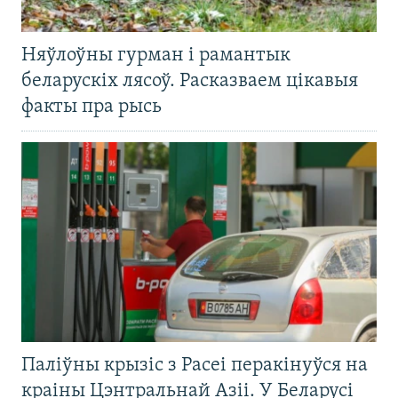
Няўлоўны гурман і рамантык
беларускіх лясоў. Расказваем цікавыя
факты пра рысь
Паліўны крызіс з Расеі перакінуўся на
краіны Цэнтральнай Азіі. У Беларусі