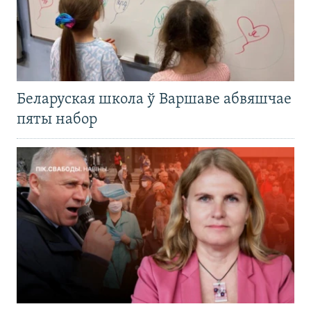
Беларуская школа ў Варшаве абвяшчае
пяты набор