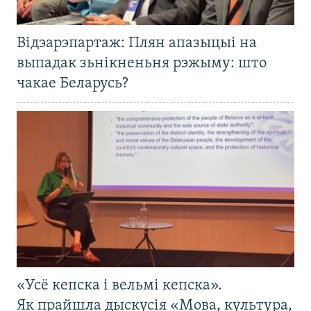
Відэарэпартаж: Плян апазыцыі на
выпадак зьнікненьня рэжыму: што
чакае Беларусь?
«Усё кепска і вельмі кепска».
Як прайшла дыскусія «Мова, культура,