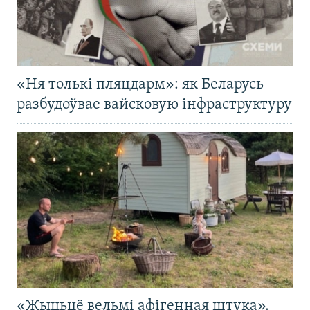
«Ня толькі пляцдарм»: як Беларусь
разбудоўвае вайсковую інфраструктуру
«Жыцьцё вельмі афігенная штука».