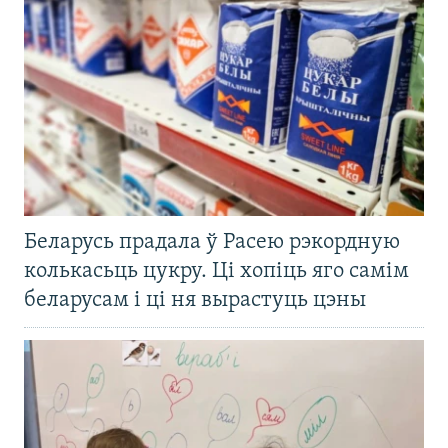
Беларусь прадала ў Расею рэкордную
колькасьць цукру. Ці хопіць яго самім
беларусам і ці ня вырастуць цэны