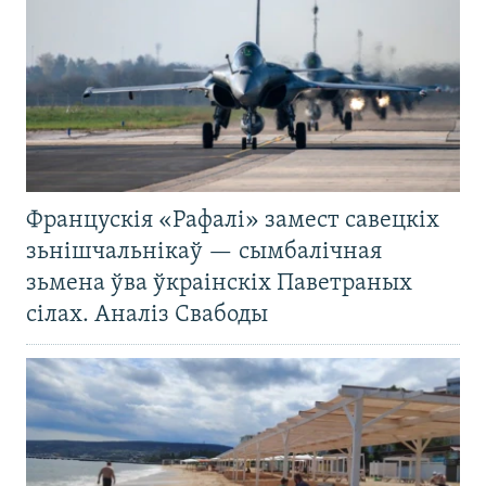
Францускія «Рафалі» замест савецкіх
зьнішчальнікаў — сымбалічная
зьмена ўва ўкраінскіх Паветраных
сілах. Аналіз Свабоды