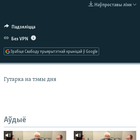
КУЛЬТУРА
МОВА
Наўпроставы лінк
КАЛЯНДАР
НА ХВАЛЯХ СВАБОДЫ
Падзяліцца
Без VPN
Зрабіце Свабоду прыярытэтнай крыніцай ў Google
Гутарка на тэмы дня
Аўдыё