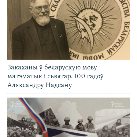
Закаханы ў беларускую мову
матэматык і сьвятар. 100 гадоў
Аляксандру Надсану