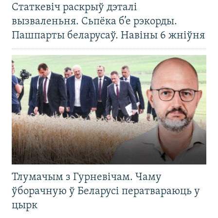
Статкевіч раскрыў дэталі
вызваленьня. Сьпёка б’е рэкорды.
Пашпарты беларусаў. Навіны 6 жніўня
Тлумачым з Гурневічам. Чаму
ўборачную ў Беларусі ператвараюць у
цырк