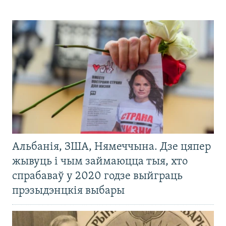
Альбанія, ЗША, Нямеччына. Дзе цяпер
жывуць і чым займаюцца тыя, хто
спрабаваў у 2020 годзе выйграць
прэзыдэнцкія выбары