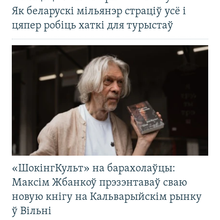
Як беларускі мільянэр страціў усё і
цяпер робіць хаткі для турыстаў
«ШокінгКульт» на барахолаўцы:
Максім Жбанкоў прэзэнтаваў сваю
новую кнігу на Кальварыйскім рынку
ў Вільні