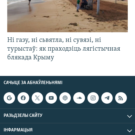
Ні газу, ні сьвятла, ні сувязі, ні
турыстаў: як праходзіць лягістычная
блякада Крыму
САЧЫЦЕ ЗА АБНАЎЛЕНЬНЯМІ
РАЗЬДЗЕЛЫ САЙТУ
ІНФАРМАЦЫЯ