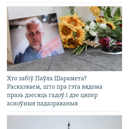
Хто забіў Паўла Шарамета?
Расказваем, што пра гэта вядома
празь дзесяць гадоў і дзе цяпер
асноўныя падазраваныя