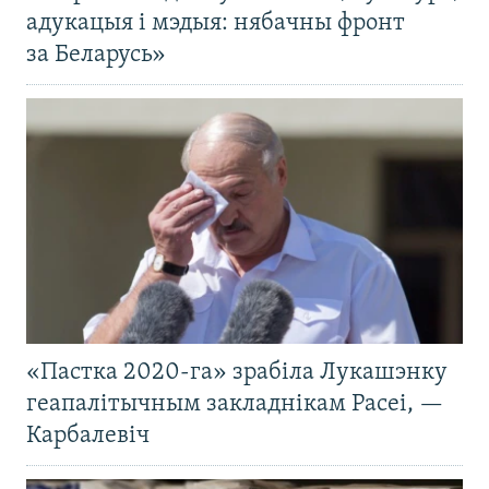
адукацыя і мэдыя: нябачны фронт
за Беларусь»
«Пастка 2020-га» зрабіла Лукашэнку
геапалітычным закладнікам Расеі, —
Карбалевіч