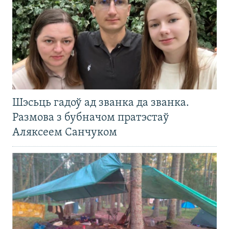
Шэсьць гадоў ад званка да званка.
Размова з бубначом пратэстаў
Аляксеем Санчуком