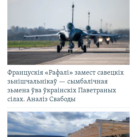
Францускія «Рафалі» замест савецкіх
зьнішчальнікаў — сымбалічная
зьмена ўва ўкраінскіх Паветраных
сілах. Аналіз Свабоды