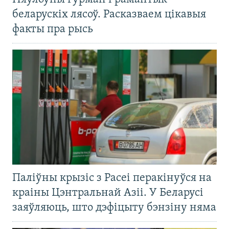
беларускіх лясоў. Расказваем цікавыя
факты пра рысь
Паліўны крызіс з Расеі перакінуўся на
краіны Цэнтральнай Азіі. У Беларусі
заяўляюць, што дэфіцыту бэнзіну няма