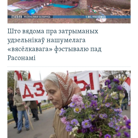
Што вядома пра затрыманых
удзельнікаў нашумелага
«вясёлкавага» фэстывалю пад
Расонамі