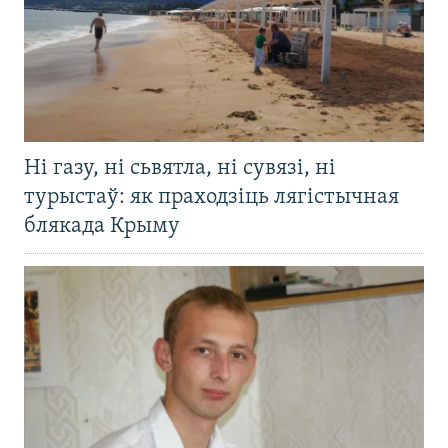
Ні газу, ні сьвятла, ні сувязі, ні
турыстаў: як праходзіць лягістычная
блякада Крыму