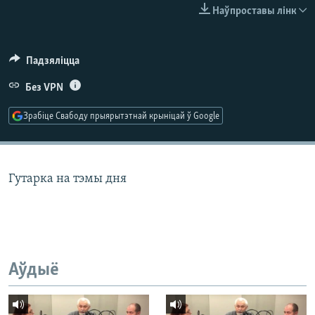
КУЛЬТУРА
МОВА
Наўпроставы лінк
КАЛЯНДАР
НА ХВАЛЯХ СВАБОДЫ
Падзяліцца
Без VPN
Зрабіце Свабоду прыярытэтнай крыніцай ў Google
Гутарка на тэмы дня
Аўдыё