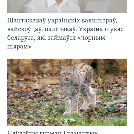
Шантажаваў украінскіх валянтэраў,
вайскоўцаў, палітыкаў. Украіна шукае
беларуса, які займаўся «чорным
піярам»
Няўлоўны гурман і рамантык