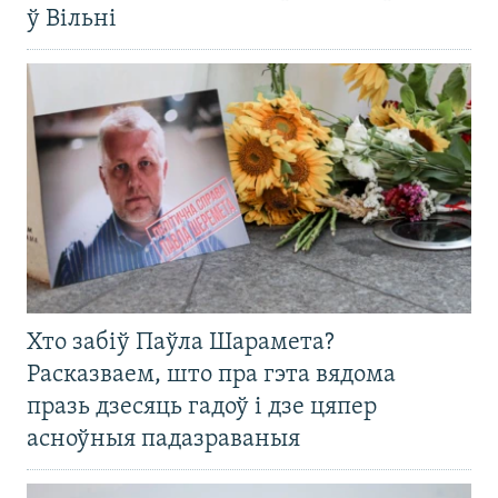
ў Вільні
Хто забіў Паўла Шарамета?
Расказваем, што пра гэта вядома
празь дзесяць гадоў і дзе цяпер
асноўныя падазраваныя