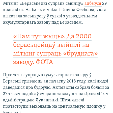
Мітынг «Берасьцейкі супраць сьвінцу»
адбыўся
29
красавіка. На ім выступіла і Тацяна Фесікава, якая
выказала засьцярогу ў сувязі з узьвядзеньнем
акумулятарнага заводу пад Берасьцем.
«Нам тут жыць». Да 2000
берасьцейцаў выйшлі на
мітынг супраць «бруднага»
заводу. ФОТА
Пратэсты супраць акумулятарнага заводу ў
Берасьці трываюць ад пачатку 2018 году, калі людзі
даведаліся пра будоўлю. Актывісты сабралі больш за
37 тысяч подпісаў супраць заводу ды накіравалі іх у
адміністрацыю Лукашэнкі. Штонядзелі
пратэстоўцы выходзяць на цэнтральную плошчу ў
Берасьці.