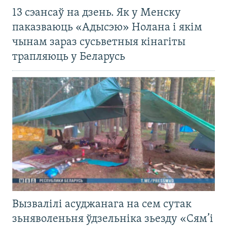
13 сэансаў на дзень. Як у Менску
паказваюць «Адысэю» Нолана і якім
чынам зараз сусьветныя кінагіты
трапляюць у Беларусь
Вызвалілі асуджанага на сем сутак
зьняволеньня ўдзельніка зьезду «Сям’і