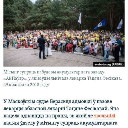
КУЛЬТУРА
МОВА
КАЛЯНДАР
НА ХВАЛЯХ СВАБОДЫ
Мітынг супраць пабудовы акумулятарнага заводу
«АйПаўэр», у якім удзельнічала лекарка Тацяна Фесікава.
29 красавіка 2018 году
У Маскоўскім судзе Берасьця адмовілі ў пазове
лекарцы абласной лякарні Тацяне Фесікавай. Яна
хацела аднавіцца на працы, зь якой яе
звольнілі
пасьля ўдзелу ў мітынгу супраць акумулятарнага