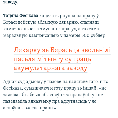
заводу.
Тацяна Фесікава
хацела вярнуцца на працу ў
Берасьцейскую абласную лякарню, спагнаць
кампэнсацыю за змушаны прагул, а таксама
маральную кампэнсацыю ў памеры 500 рублёў.
Лекарку зь Берасьця звольнілі
пасьля мітынгу супраць
акумулятарнага заводу
Аднак суд адмовіў у пазове на падставе таго, што
Фесікава, сумяшчаючы гэту працу зь іншай, «не
заявіла аб сабе як аб асноўным працаўніку і не
паведаміла адказчыку пра адсутнасьць у яе
асноўнага месца працы».