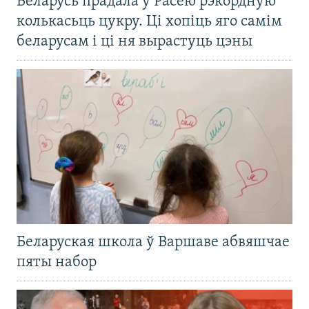
Беларусь прадала ў Расею рэкордную
колькасьць цукру. Ці хопіць яго самім
беларусам і ці ня вырастуць цэны
Беларуская школа ў Варшаве абвяшчае
пяты набор