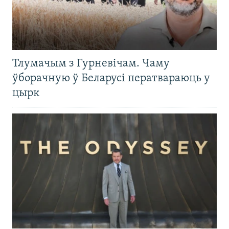
Тлумачым з Гурневічам. Чаму
ўборачную ў Беларусі ператвараюць у
цырк