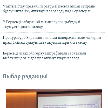
У актывістаў правялі ператрусы пасьля акцыі супраць
будаўніцтва акумулятарнага заводу пад Берасьцем
У Берасьці забаранілі мітынг супраць будоўлі
акумулятарнага заводу
Пракуратура Берасьця вынесла папярэджаньне чатыром
праціўнікам будаўніцтва акумулятарнага заводу
Берасьцейскіх блогераў аштрафавалі і абавязалі
выбачыцца за відэа пра акумулятарны завод
Выбар рэдакцыі