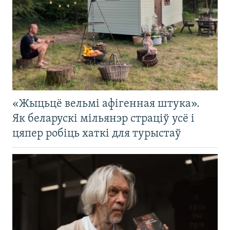
«Жыцьцё вельмі афігенная штука».
Як беларускі мільянэр страціў усё і
цяпер робіць хаткі для турыстаў