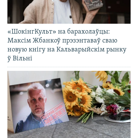
«ШокінгКульт» на барахолаўцы:
Максім Жбанкоў прэзэнтаваў сваю
новую кнігу на Кальварыйскім рынку
ў Вільні