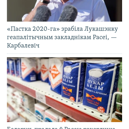
«Пастка 2020-га» зрабіла Лукашэнку
геапалітычным закладнікам Расеі, —
Карбалевіч