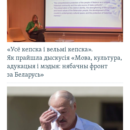
«Усё кепска і вельмі кепска».
Як прайшла дыскусія «Мова, культура,
адукацыя і мэдыя: нябачны фронт
за Беларусь»