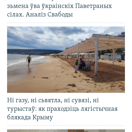
зьмена ўва ўкраінскіх Паветраных
сілах. Аналіз Свабоды
Ні газу, ні сьвятла, ні сувязі, ні
турыстаў: як праходзіць лягістычная
блякада Крыму