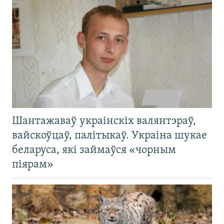
Шантажаваў украінскіх валянтэраў,
вайскоўцаў, палітыкаў. Украіна шукае
беларуса, які займаўся «чорным
піярам»