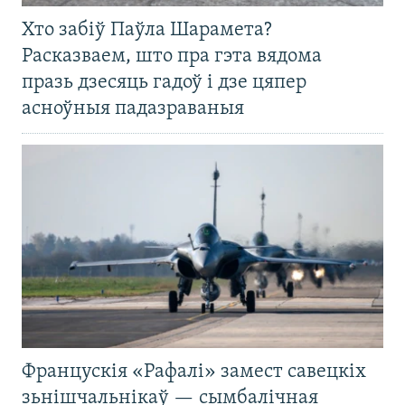
Хто забіў Паўла Шарамета?
Расказваем, што пра гэта вядома
празь дзесяць гадоў і дзе цяпер
асноўныя падазраваныя
Францускія «Рафалі» замест савецкіх
зьнішчальнікаў — сымбалічная