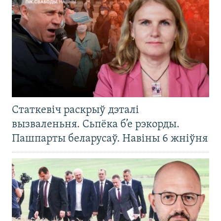
Статкевіч раскрыў дэталі
вызваленьня. Сьпёка б’е рэкорды.
Пашпарты беларусаў. Навіны 6 жніўня