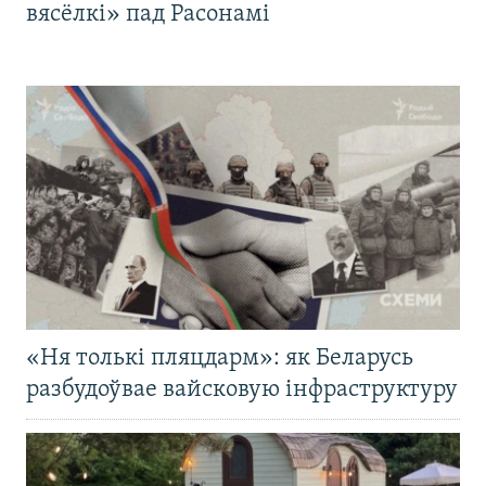
вясёлкі» пад Расонамі
«Ня толькі пляцдарм»: як Беларусь
разбудоўвае вайсковую інфраструктуру