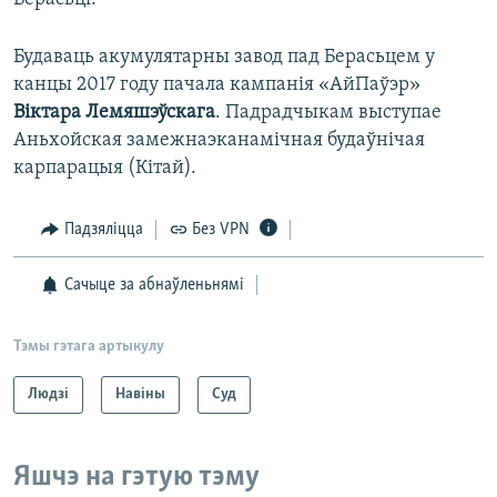
Будаваць акумулятарны завод пад Берасьцем у
канцы 2017 году пачала кампанія «АйПаўэр»
Віктара Лемяшэўскага
. Падрадчыкам выступае
Аньхойская замежнаэканамічная будаўнічая
карпарацыя (Кітай).
Падзяліцца
Без VPN
Сачыце за абнаўленьнямі
Тэмы гэтага артыкулу
Людзі
Навіны
Суд
Яшчэ на гэтую тэму