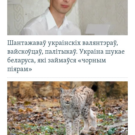
Шантажаваў украінскіх валянтэраў,
вайскоўцаў, палітыкаў. Украіна шукае
беларуса, які займаўся «чорным
піярам»