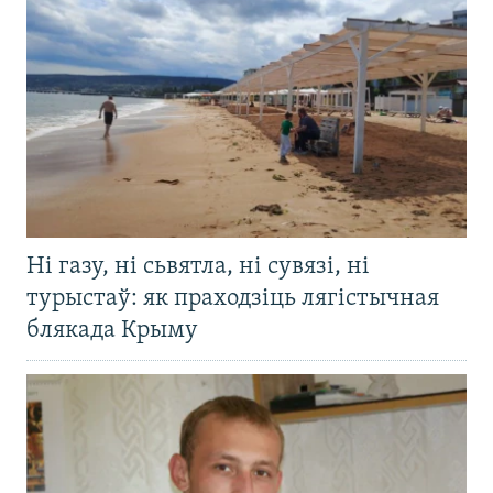
Ні газу, ні сьвятла, ні сувязі, ні
турыстаў: як праходзіць лягістычная
блякада Крыму