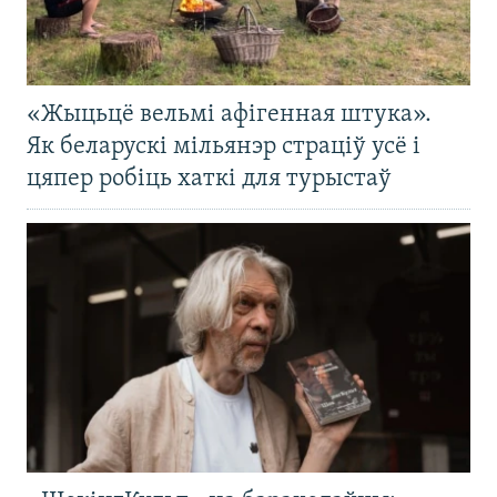
«Жыцьцё вельмі афігенная штука».
Як беларускі мільянэр страціў усё і
цяпер робіць хаткі для турыстаў