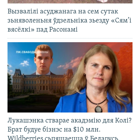
Вызвалілі асуджанага на сем сутак
зьняволеньня ўдзельніка зьезду «Сям’і
вясёлкі» пад Расонамі
Лукашэнка стварае акадэмію для Колі?
Брат будуе бізнэс на $10 млн.
Wildberries сьпяшаецца ў Беларусь.