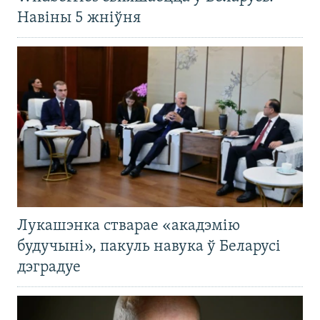
Навіны 5 жніўня
Лукашэнка стварае «акадэмію
будучыні», пакуль навука ў Беларусі
дэградуе