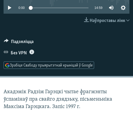
КУЛЬТУРА
МОВА
0:00
14:59
КАЛЯНДАР
НА ХВАЛЯХ СВАБОДЫ
Наўпроставы лінк
Падзяліцца
Без VPN
Зрабіце Свабоду прыярытэтнай крыніцай ў Google
Акадэмік Радзім Гарэцкі чытае фрагмэнты
ўспамінаў пра свайго дзядзьку, пісьменьніка
Максіма Гарэцкага. Запіс 1997 г.