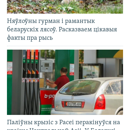
Няўлоўны гурман і рамантык
беларускіх лясоў. Расказваем цікавыя
факты пра рысь
Паліўны крызіс з Расеі перакінуўся на