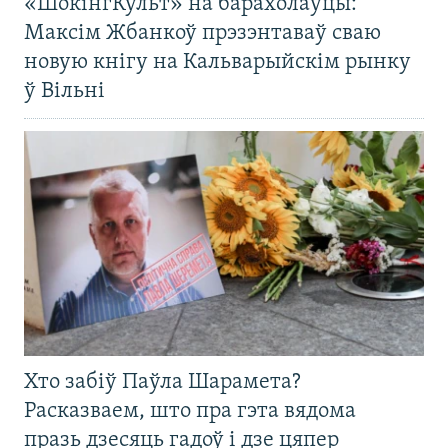
«ШокінгКульт» на барахолаўцы:
Максім Жбанкоў прэзэнтаваў сваю
новую кнігу на Кальварыйскім рынку
ў Вільні
Хто забіў Паўла Шарамета?
Расказваем, што пра гэта вядома
празь дзесяць гадоў і дзе цяпер