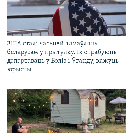
ЗША сталі часьцей адмаўляць
беларусам у прытулку. Іх спрабуюць
дэпартаваць у Бэліз і Ўганду, кажуць
юрысты