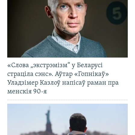
«Слова „экстрэмізм“ у Беларусі
страціла сэнс». Аўтар «Гопнікаў»
Уладзімер Казлоў напісаў раман пра
менскія 90-я