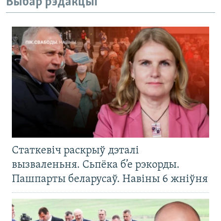
Выбар рэдакцыі
Статкевіч раскрыў дэталі
вызваленьня. Сьпёка б’е рэкорды.
Пашпарты беларусаў. Навіны 6 жніўня