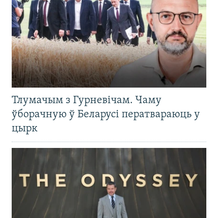
Тлумачым з Гурневічам. Чаму
ўборачную ў Беларусі ператвараюць у
цырк