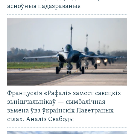
асноўныя падазраваныя
Францускія «Рафалі» замест савецкіх
зьнішчальнікаў — сымбалічная
зьмена ўва ўкраінскіх Паветраных
сілах. Аналіз Свабоды