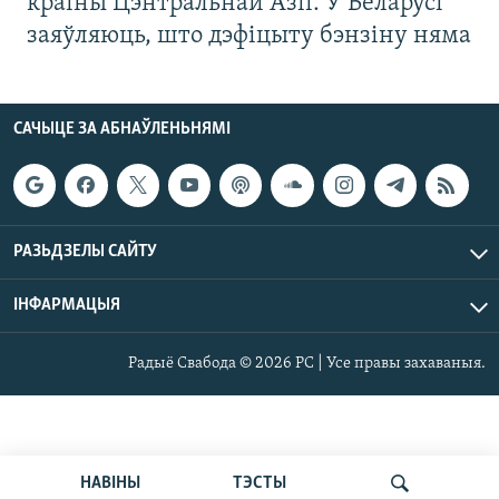
краіны Цэнтральнай Азіі. У Беларусі
заяўляюць, што дэфіцыту бэнзіну няма
САЧЫЦЕ ЗА АБНАЎЛЕНЬНЯМІ
РАЗЬДЗЕЛЫ САЙТУ
ІНФАРМАЦЫЯ
Радыё Свабода © 2026 РС | Усе правы захаваныя.
НАВІНЫ
ТЭСТЫ