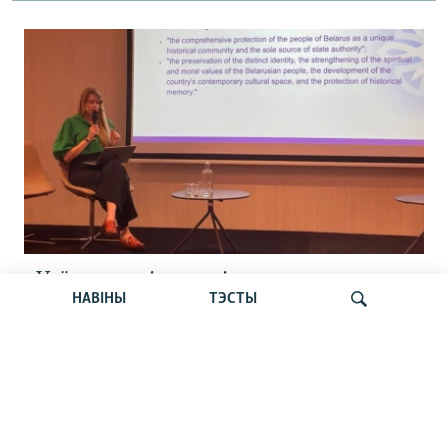
«Усё кепска і вельмі кепска».
НАВІНЫ
ТЭСТЫ
Як прайшла дыскусія «Мова, культура,
адукацыя і мэдыя: нябачны фронт
за Беларусь»
Шукаць