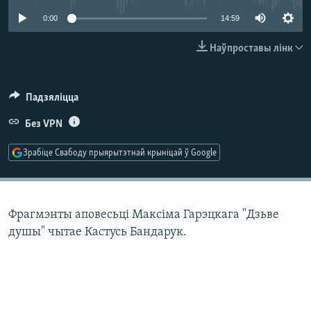
КУЛЬТУРА
МОВА
0:00
14:59
КАЛЯНДАР
НА ХВАЛЯХ СВАБОДЫ
Наўпроставы лінк
Падзяліцца
Без VPN
Зрабіце Свабоду прыярытэтнай крыніцай ў Google
Фрагмэнты аповесьці Максіма Гарэцкага "Дзьве
душы" чытае Кастусь Бандарук.