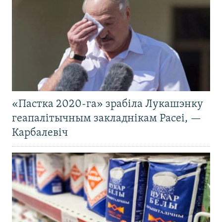
«Пастка 2020-га» зрабіла Лукашэнку
геапалітычным закладнікам Расеі, —
Карбалевіч