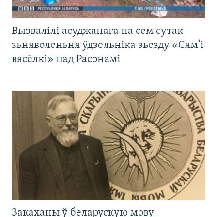
Вызвалілі асуджанага на сем сутак
зьняволеньня ўдзельніка зьезду «Сям’і
вясёлкі» пад Расонамі
Закаханы ў беларускую мову