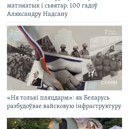
матэматык і сьвятар. 100 гадоў
Аляксандру Надсану
«Ня толькі пляцдарм»: як Беларусь
разбудоўвае вайсковую інфраструктуру