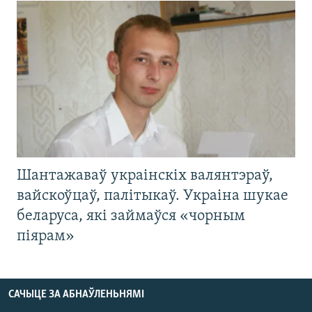
Шантажаваў украінскіх валянтэраў,
вайскоўцаў, палітыкаў. Украіна шукае
беларуса, які займаўся «чорным
піярам»
САЧЫЦЕ ЗА АБНАЎЛЕНЬНЯМІ