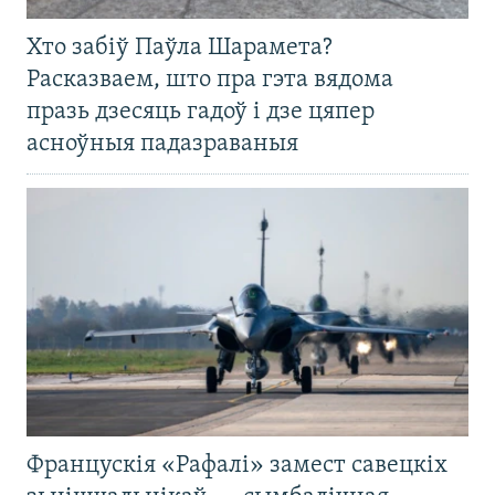
Хто забіў Паўла Шарамета?
Расказваем, што пра гэта вядома
празь дзесяць гадоў і дзе цяпер
асноўныя падазраваныя
Францускія «Рафалі» замест савецкіх