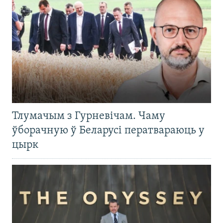
Тлумачым з Гурневічам. Чаму
ўборачную ў Беларусі ператвараюць у
цырк