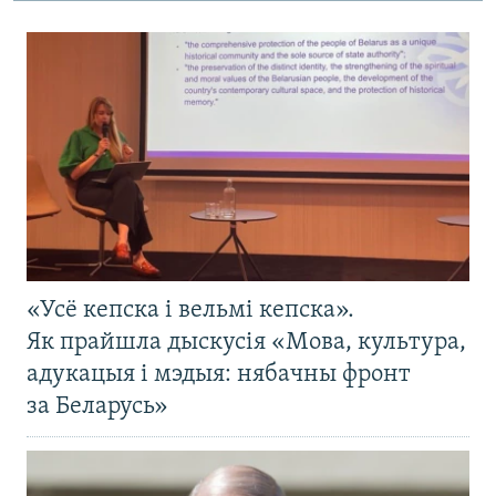
«Усё кепска і вельмі кепска».
Як прайшла дыскусія «Мова, культура,
адукацыя і мэдыя: нябачны фронт
за Беларусь»