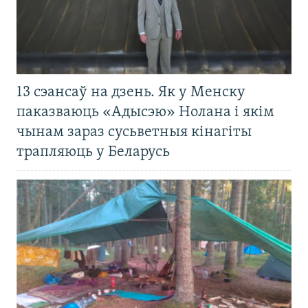
13 сэансаў на дзень. Як у Менску
паказваюць «Адысэю» Нолана і якім
чынам зараз сусьветныя кінагіты
трапляюць у Беларусь