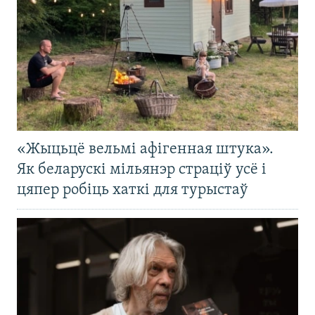
«Жыцьцё вельмі афігенная штука».
Як беларускі мільянэр страціў усё і
цяпер робіць хаткі для турыстаў