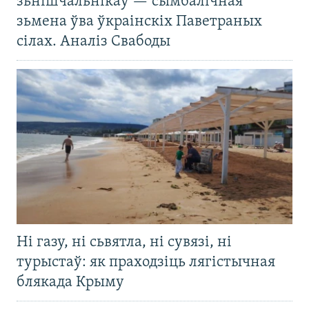
зьнішчальнікаў — сымбалічная
зьмена ўва ўкраінскіх Паветраных
сілах. Аналіз Свабоды
Ні газу, ні сьвятла, ні сувязі, ні
турыстаў: як праходзіць лягістычная
блякада Крыму