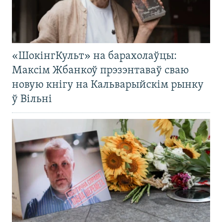
«ШокінгКульт» на барахолаўцы:
Максім Жбанкоў прэзэнтаваў сваю
новую кнігу на Кальварыйскім рынку
ў Вільні