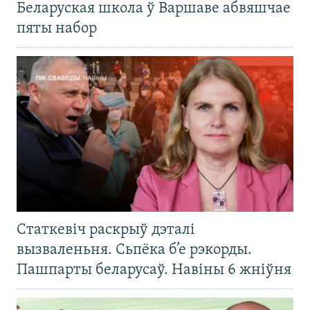
Беларуская школа ў Варшаве абвяшчае
пяты набор
Статкевіч раскрыў дэталі
вызваленьня. Сьпёка б’е рэкорды.
Пашпарты беларусаў. Навіны 6 жніўня