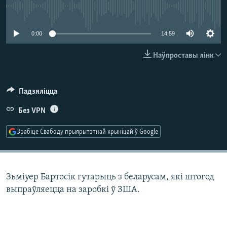
КУЛЬТУРА
МОВА
No media source currently available
КАЛЯНДАР
НА ХВАЛЯХ СВАБОДЫ
0:00
14:59
Наўпроставы лінк
Падзяліцца
Без VPN
Зрабіце Свабоду прыярытэтнай крыніцай ў Google
Зьміуер Бартосік гутарыць з беларусам, які штогод
выпраўляецца на заробкі ў ЗША.