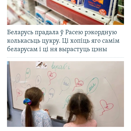
Беларусь прадала ў Расею рэкордную
колькасьць цукру. Ці хопіць яго самім
беларусам і ці ня вырастуць цэны