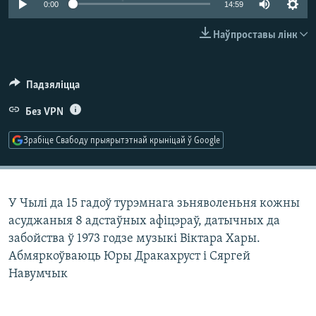
0:00
14:59
КУЛЬТУРА
МОВА
КАЛЯНДАР
НА ХВАЛЯХ СВАБОДЫ
Наўпроставы лінк
Падзяліцца
Без VPN
Зрабіце Свабоду прыярытэтнай крыніцай ў Google
У Чылі да 15 гадоў турэмнага зьняволеньня кожны
асуджаныя 8 адстаўных афіцэраў, датычных да
забойства ў 1973 годзе музыкі Віктара Хары.
Абмяркоўваюць Юры Дракахруст і Сяргей
Навумчык