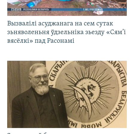
Вызвалілі асуджанага на сем сутак
зьняволеньня ўдзельніка зьезду «Сям’і
вясёлкі» пад Расонамі