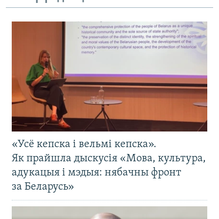
«Усё кепска і вельмі кепска».
Як прайшла дыскусія «Мова, культура,
адукацыя і мэдыя: нябачны фронт
за Беларусь»