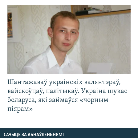
Шантажаваў украінскіх валянтэраў,
вайскоўцаў, палітыкаў. Украіна шукае
беларуса, які займаўся «чорным
піярам»
САЧЫЦЕ ЗА АБНАЎЛЕНЬНЯМІ