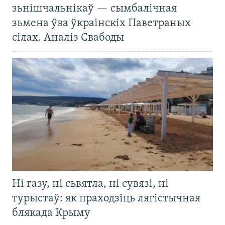
зьнішчальнікаў — сымбалічная
зьмена ўва ўкраінскіх Паветраных
сілах. Аналіз Свабоды
Ні газу, ні сьвятла, ні сувязі, ні
турыстаў: як праходзіць лягістычная
блякада Крыму