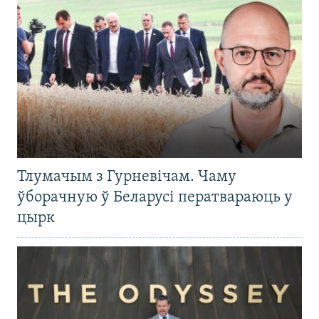
Тлумачым з Гурневічам. Чаму
ўборачную ў Беларусі ператвараюць у
цырк