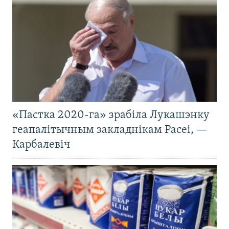
«Пастка 2020-га» зрабіла Лукашэнку
геапалітычным закладнікам Расеі, —
Карбалевіч