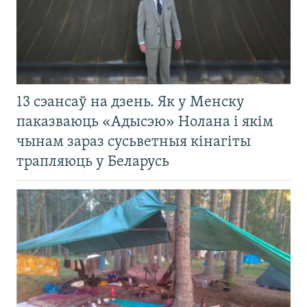
13 сэансаў на дзень. Як у Менску
паказваюць «Адысэю» Нолана і якім
чынам зараз сусьветныя кінагіты
трапляюць у Беларусь