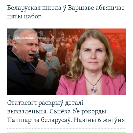
Беларуская школа ў Варшаве абвяшчае
пяты набор
Статкевіч раскрыў дэталі
вызваленьня. Сьпёка б’е рэкорды.
Пашпарты беларусаў. Навіны 6 жніўня