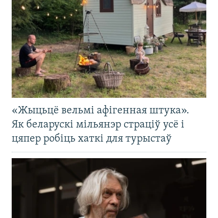
«Жыцьцё вельмі афігенная штука».
Як беларускі мільянэр страціў усё і
цяпер робіць хаткі для турыстаў