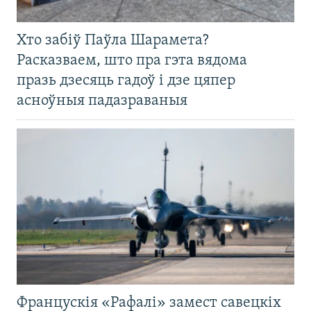
Хто забіў Паўла Шарамета?
Расказваем, што пра гэта вядома
празь дзесяць гадоў і дзе цяпер
асноўныя падазраваныя
Францускія «Рафалі» замест савецкіх