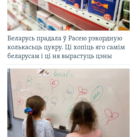
Беларусь прадала ў Расею рэкордную
колькасьць цукру. Ці хопіць яго самім
беларусам і ці ня вырастуць цэны