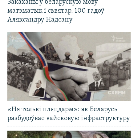
Закаханы ў беларускую мову
матэматык і сьвятар. 100 гадоў
Аляксандру Надсану
«Ня толькі пляцдарм»: як Беларусь
разбудоўвае вайсковую інфраструктуру