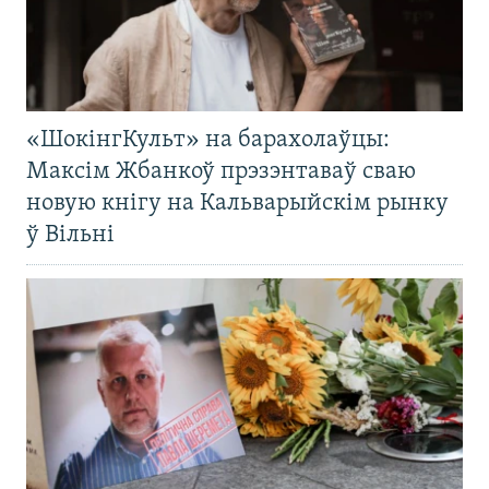
«ШокінгКульт» на барахолаўцы:
Максім Жбанкоў прэзэнтаваў сваю
новую кнігу на Кальварыйскім рынку
ў Вільні