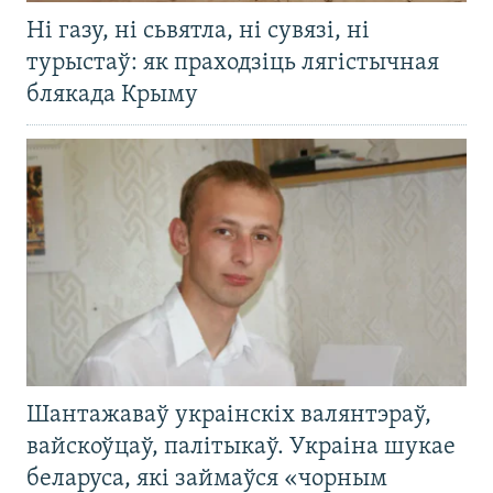
Ні газу, ні сьвятла, ні сувязі, ні
турыстаў: як праходзіць лягістычная
блякада Крыму
Шантажаваў украінскіх валянтэраў,
вайскоўцаў, палітыкаў. Украіна шукае
беларуса, які займаўся «чорным