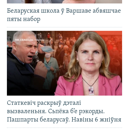
Беларуская школа ў Варшаве абвяшчае
пяты набор
Статкевіч раскрыў дэталі
вызваленьня. Сьпёка б’е рэкорды.
Пашпарты беларусаў. Навіны 6 жніўня