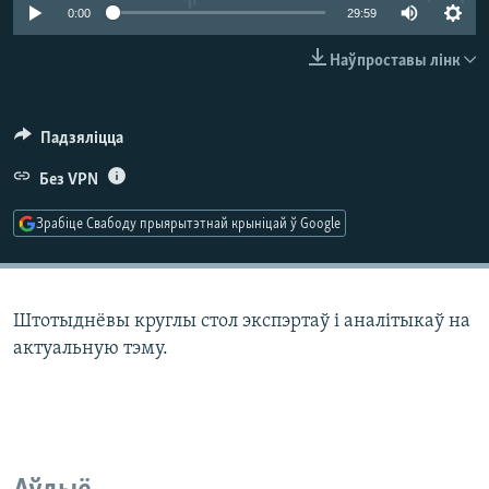
КУЛЬТУРА
МОВА
0:00
29:59
КАЛЯНДАР
НА ХВАЛЯХ СВАБОДЫ
Наўпроставы лінк
Падзяліцца
Без VPN
Зрабіце Свабоду прыярытэтнай крыніцай ў Google
Штотыднёвы круглы стол экспэртаў і аналітыкаў на
актуальную тэму.