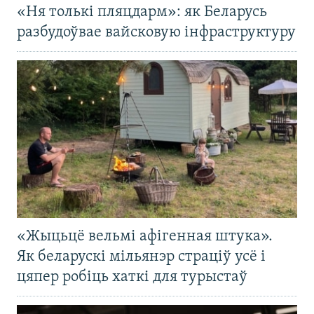
«Ня толькі пляцдарм»: як Беларусь
разбудоўвае вайсковую інфраструктуру
«Жыцьцё вельмі афігенная штука».
Як беларускі мільянэр страціў усё і
цяпер робіць хаткі для турыстаў