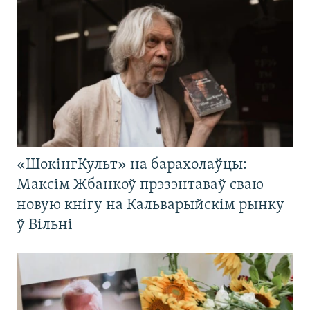
«ШокінгКульт» на барахолаўцы:
Максім Жбанкоў прэзэнтаваў сваю
новую кнігу на Кальварыйскім рынку
ў Вільні