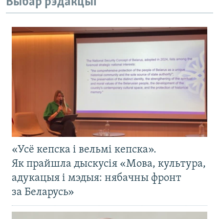
Выбар рэдакцыі
«Усё кепска і вельмі кепска».
Як прайшла дыскусія «Мова, культура,
адукацыя і мэдыя: нябачны фронт
за Беларусь»