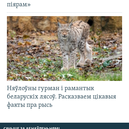
піярам»
Няўлоўны гурман і рамантык
беларускіх лясоў. Расказваем цікавыя
факты пра рысь