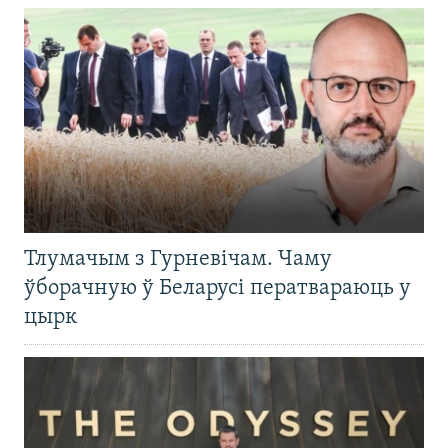
Тлумачым з Гурневічам. Чаму
ўборачную ў Беларусі ператвараюць у
цырк