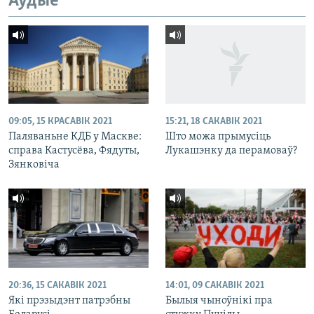
Аўдыё
09:05, 15 КРАСАВІК 2021
15:21, 18 САКАВІК 2021
Паляваньне КДБ у Маскве:
Што можа прымусіць
справа Кастусёва, Фядуты,
Лукашэнку да перамоваў?
Зянковіча
20:36, 15 САКАВІК 2021
14:01, 09 САКАВІК 2021
Які прэзыдэнт патрэбны
Былыя чыноўнікі пра