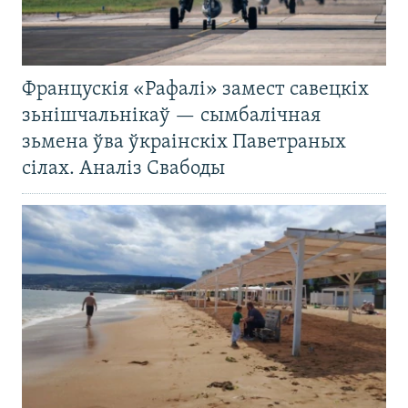
Францускія «Рафалі» замест савецкіх
зьнішчальнікаў — сымбалічная
зьмена ўва ўкраінскіх Паветраных
сілах. Аналіз Свабоды