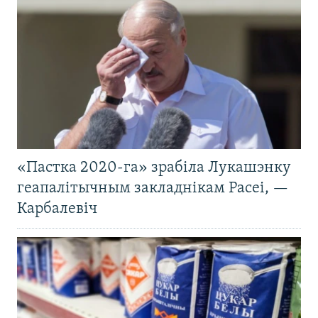
«Пастка 2020-га» зрабіла Лукашэнку
геапалітычным закладнікам Расеі, —
Карбалевіч