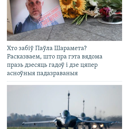
Хто забіў Паўла Шарамета?
Расказваем, што пра гэта вядома
празь дзесяць гадоў і дзе цяпер
асноўныя падазраваныя