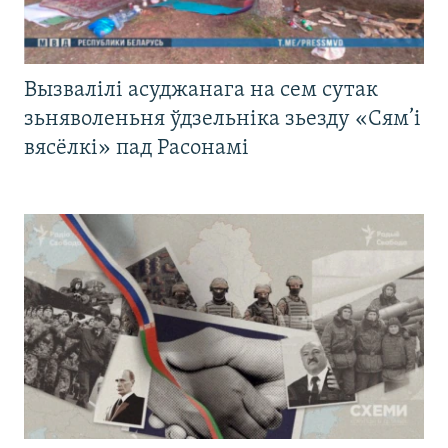
Вызвалілі асуджанага на сем сутак
зьняволеньня ўдзельніка зьезду «Сям’і
вясёлкі» пад Расонамі