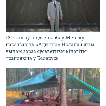
13 сэансаў на дзень. Як у Менску
паказваюць «Адысэю» Нолана і якім
чынам зараз сусьветныя кінагіты
трапляюць у Беларусь