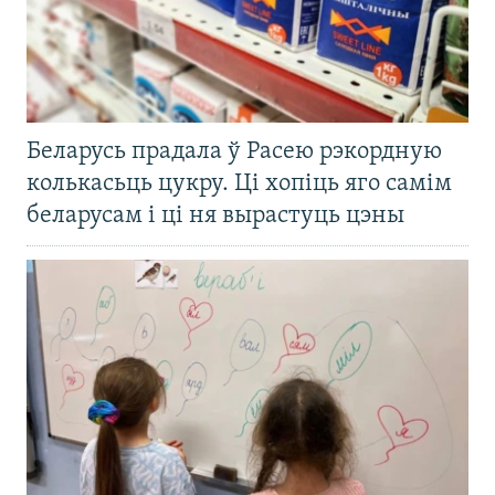
Беларусь прадала ў Расею рэкордную
колькасьць цукру. Ці хопіць яго самім
беларусам і ці ня вырастуць цэны