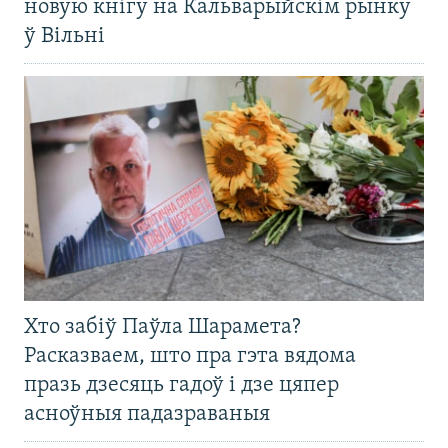
новую кнігу на Кальварыйскім рынку
ў Вільні
Хто забіў Паўла Шарамета?
Расказваем, што пра гэта вядома
празь дзесяць гадоў і дзе цяпер
асноўныя падазраваныя