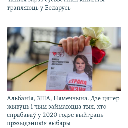
трапляюць у Беларусь
Альбанія, ЗША, Нямеччына. Дзе цяпер
жывуць і чым займаюцца тыя, хто
спрабаваў у 2020 годзе выйграць
прэзыдэнцкія выбары