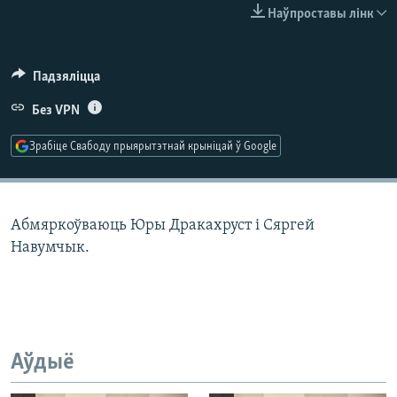
КУЛЬТУРА
МОВА
Наўпроставы лінк
КАЛЯНДАР
НА ХВАЛЯХ СВАБОДЫ
Падзяліцца
Без VPN
Зрабіце Свабоду прыярытэтнай крыніцай ў Google
Абмяркоўваюць Юры Дракахруст і Сяргей
Навумчык.
Аўдыё