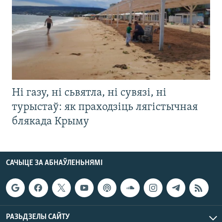
Ні газу, ні сьвятла, ні сувязі, ні
турыстаў: як праходзіць лягістычная
блякада Крыму
САЧЫЦЕ ЗА АБНАЎЛЕНЬНЯМІ
РАЗЬДЗЕЛЫ САЙТУ