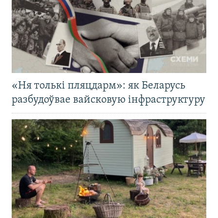
«Ня толькі пляцдарм»: як Беларусь
разбудоўвае вайсковую інфраструктуру