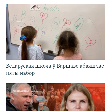
Беларуская школа ў Варшаве абвяшчае
пяты набор