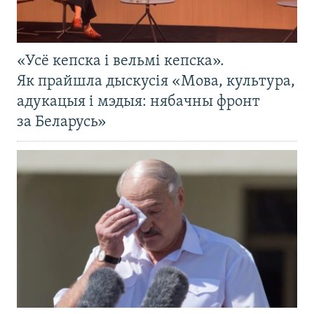
«Усё кепска і вельмі кепска».
Як прайшла дыскусія «Мова, культура,
адукацыя і мэдыя: нябачны фронт
за Беларусь»