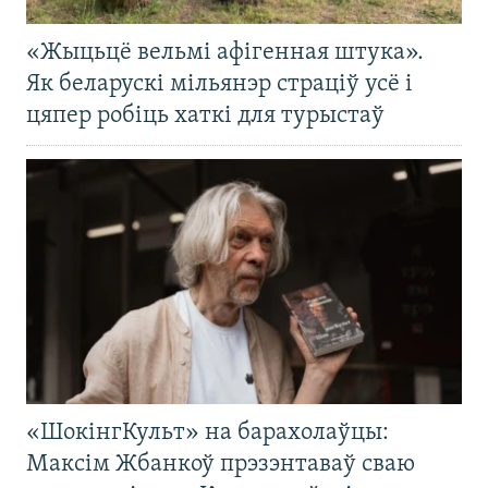
«Жыцьцё вельмі афігенная штука».
Як беларускі мільянэр страціў усё і
цяпер робіць хаткі для турыстаў
«ШокінгКульт» на барахолаўцы:
Максім Жбанкоў прэзэнтаваў сваю