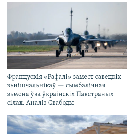
Францускія «Рафалі» замест савецкіх
зьнішчальнікаў — сымбалічная
зьмена ўва ўкраінскіх Паветраных
сілах. Аналіз Свабоды