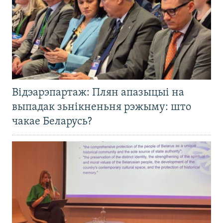
Відэарэпартаж: Плян апазыцыі на
выпадак зьнікненьня рэжыму: што
чакае Беларусь?