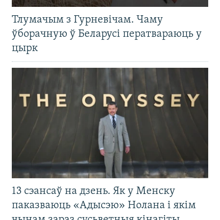
Тлумачым з Гурневічам. Чаму
ўборачную ў Беларусі ператвараюць у
цырк
13 сэансаў на дзень. Як у Менску
паказваюць «Адысэю» Нолана і якім
чынам зараз сусьветныя кінагіты