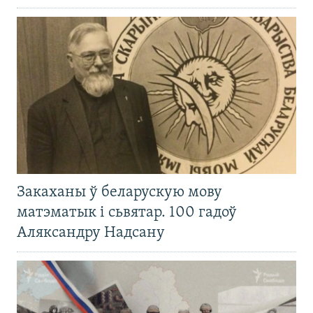
Закаханы ў беларускую мову
матэматык і сьвятар. 100 гадоў
Аляксандру Надсану