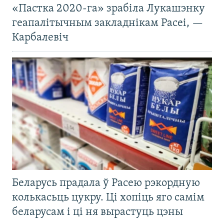
«Пастка 2020-га» зрабіла Лукашэнку
геапалітычным закладнікам Расеі, —
Карбалевіч
Беларусь прадала ў Расею рэкордную
колькасьць цукру. Ці хопіць яго самім
беларусам і ці ня вырастуць цэны