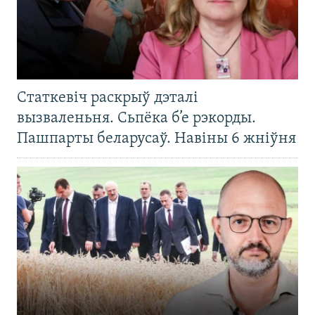
Статкевіч раскрыў дэталі
вызваленьня. Сьпёка б’е рэкорды.
Пашпарты беларусаў. Навіны 6 жніўня