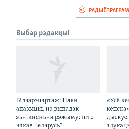
РАДЫЁПРАГРА
Выбар рэдакцыі
Відэарэпартаж: Плян
«Усё ке
САЧЫЦЕ ЗА АБНАЎЛЕНЬНЯМІ
апазыцыі на выпадак
кепска
зьнікненьня рэжыму: што
дыскусі
чакае Беларусь?
адукац