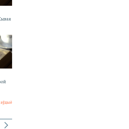
Жывая
вой
 аўдыё