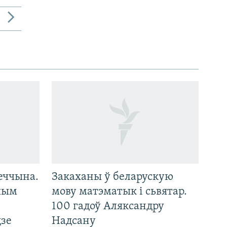
еччына.
Закаханы ў беларускую
 чым
мову матэматык і сьвятар.
100 гадоў Аляксандру
дзе
Надсану