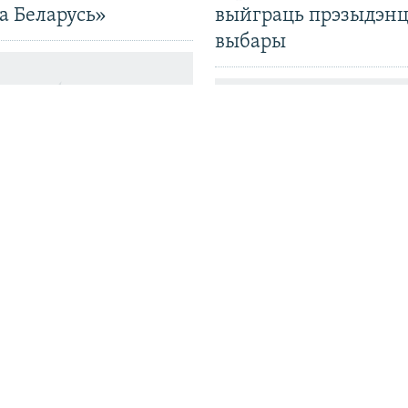
а Беларусь»
выйграць прэзыдэнц
выбары
ь прадала ў Расею
ную колькасьць
«Ня толькі пляцдарм
Ці хопіць яго самім
Беларусь разбудоўва
ам і ці ня вырастуць
вайсковую інфрастр