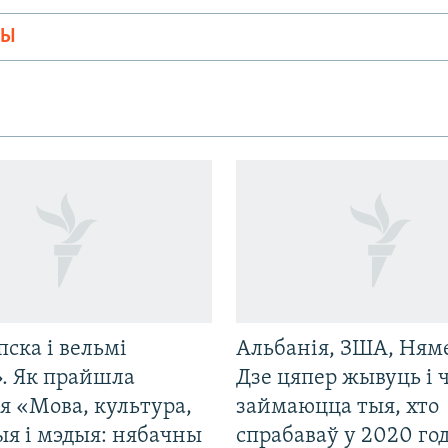
МЫ
пска і вельмі
Альбанія, ЗША, Ням
». Як прайшла
Дзе цяпер жывуць і
я «Мова, культура,
займаюцца тыя, хто
ыя і мэдыя: нябачны
спрабаваў у 2020 го