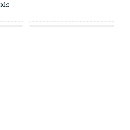
кія
»: як
«Жыцьцё вельмі афігенная
е
штука». Як беларускі
уктуру
мільянэр страціў усё і цяпер
робіць хаткі для турыстаў