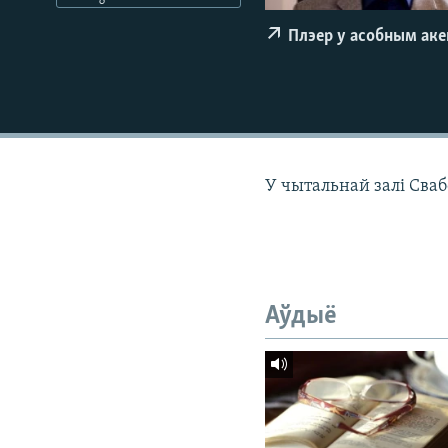
КАЛЯНДАР
НА ХВАЛЯХ СВАБОДЫ
Плэер у асобным ак
У чытальнай залі Сваб
Аўдыё