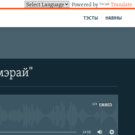
Powered by
Translate
ТЭСТЫ
НАВІНЫ
мэрай"
EMBED
able
14:59