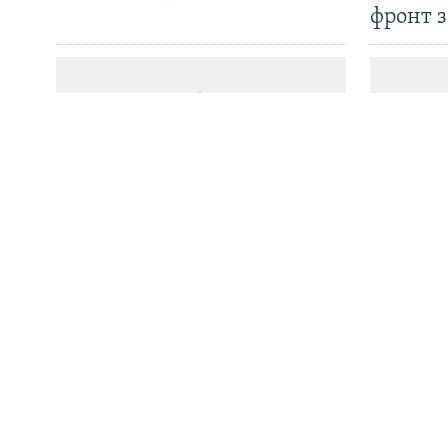
фронт з
Усе сайты РС/РСЭ
«Пастка 2020-га» зрабіла
Беларус
Лукашэнку геапалітычным
рэкорд
закладнікам Расеі, —
цукру. 
Карбалевіч
беларус
цэны