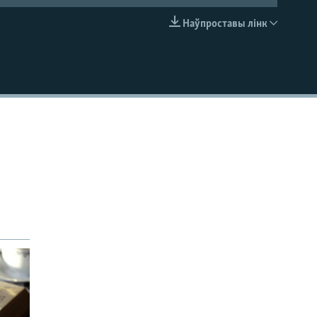
Наўпроставы лінк
EMBED