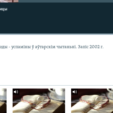
енцы
оды - успаміны ў аўтарскім чытаньні. Запіс 2002 г.