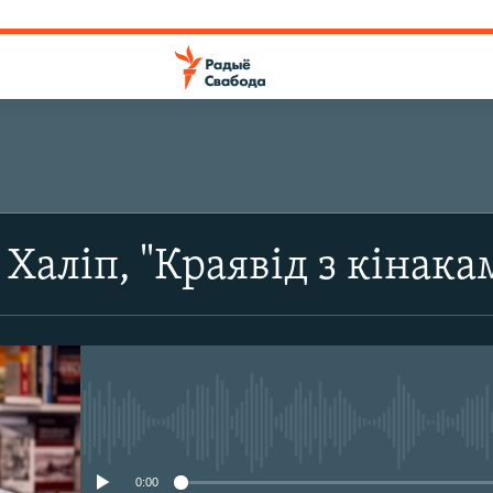
 Халіп, "Краявід з кінака
No media source currently avail
0:00