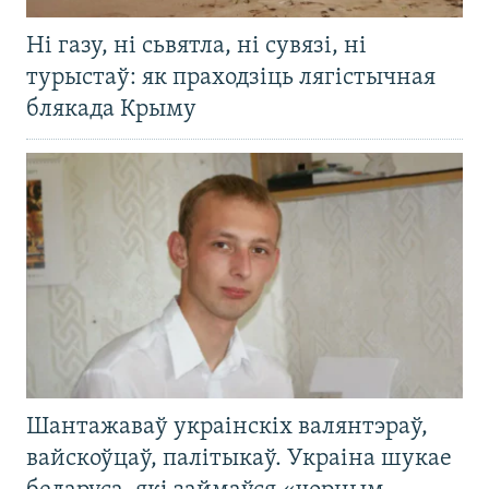
Ні газу, ні сьвятла, ні сувязі, ні
турыстаў: як праходзіць лягістычная
блякада Крыму
Шантажаваў украінскіх валянтэраў,
вайскоўцаў, палітыкаў. Украіна шукае