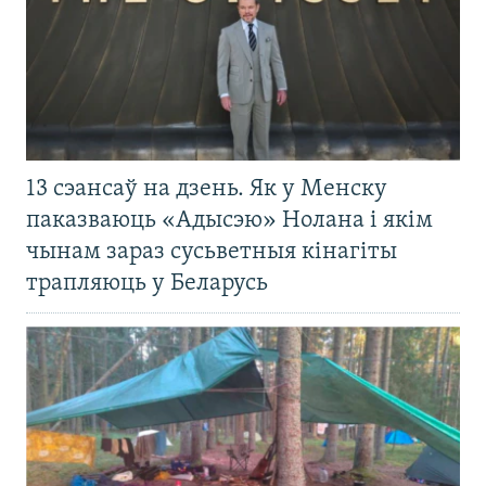
13 сэансаў на дзень. Як у Менску
паказваюць «Адысэю» Нолана і якім
чынам зараз сусьветныя кінагіты
трапляюць у Беларусь