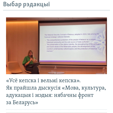
Выбар рэдакцыі
«Усё кепска і вельмі кепска».
Як прайшла дыскусія «Мова, культура,
адукацыя і мэдыя: нябачны фронт
за Беларусь»