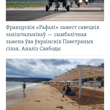
Францускія «Рафалі» замест савецкіх
зьнішчальнікаў — сымбалічная
зьмена ўва ўкраінскіх Паветраных
сілах. Аналіз Свабоды