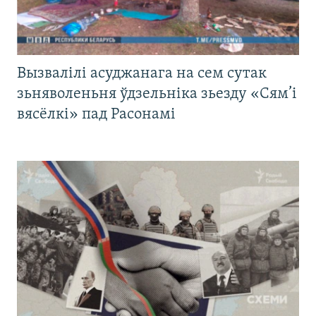
Вызвалілі асуджанага на сем сутак
зьняволеньня ўдзельніка зьезду «Сям’і
вясёлкі» пад Расонамі