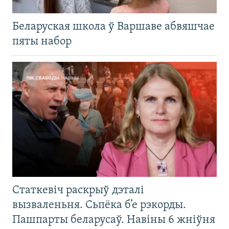
Беларуская школа ў Варшаве абвяшчае
пяты набор
Статкевіч раскрыў дэталі
вызваленьня. Сьпёка б’е рэкорды.
Пашпарты беларусаў. Навіны 6 жніўня