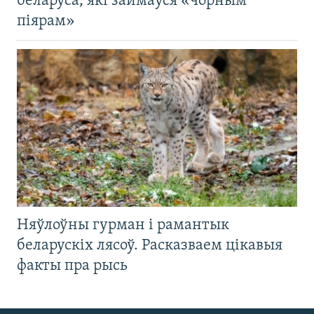
беларуса, які займаўся «чорным
піярам»
Няўлоўны гурман і рамантык
беларускіх лясоў. Расказваем цікавыя
факты пра рысь