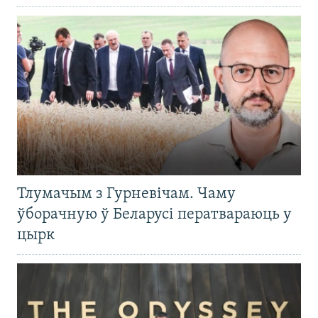
Тлумачым з Гурневічам. Чаму
ўборачную ў Беларусі ператвараюць у
цырк