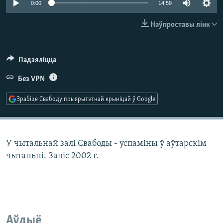
0:00
14:59
КУЛЬТУРА
МОВА
КАЛЯНДАР
НА ХВАЛЯХ СВАБОДЫ
Наўпроставы лінк
Падзяліцца
Без VPN
Зрабіце Свабоду прыярытэтнай крыніцай ў Google
У чытальнай залі Свабоды - успаміны ў аўтарскім
чытаньні. Запіс 2002 г.
Аўдыё