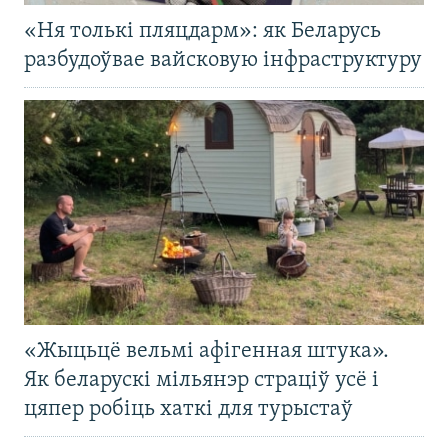
«Ня толькі пляцдарм»: як Беларусь
разбудоўвае вайсковую інфраструктуру
«Жыцьцё вельмі афігенная штука».
Як беларускі мільянэр страціў усё і
цяпер робіць хаткі для турыстаў