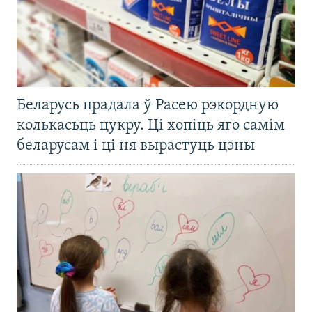
Беларусь прадала ў Расею рэкордную
колькасьць цукру. Ці хопіць яго самім
беларусам і ці ня вырастуць цэны