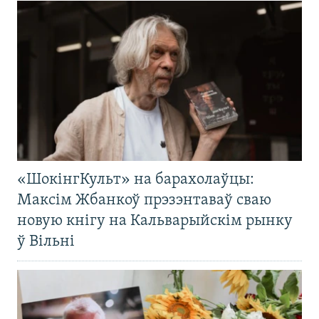
«ШокінгКульт» на барахолаўцы:
Максім Жбанкоў прэзэнтаваў сваю
новую кнігу на Кальварыйскім рынку
ў Вільні