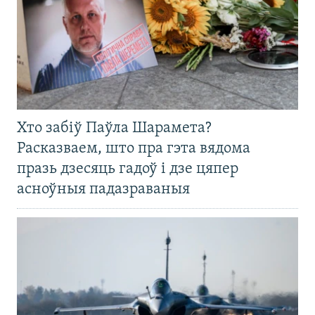
Хто забіў Паўла Шарамета?
Расказваем, што пра гэта вядома
празь дзесяць гадоў і дзе цяпер
асноўныя падазраваныя