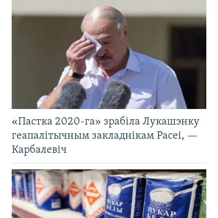
«Пастка 2020-га» зрабіла Лукашэнку
геапалітычным закладнікам Расеі, —
Карбалевіч