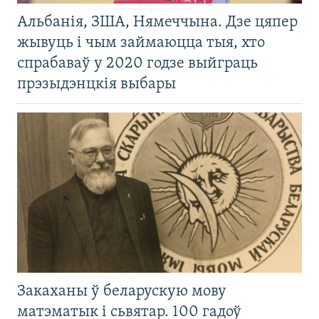
Альбанія, ЗША, Нямеччына. Дзе цяпер
жывуць і чым займаюцца тыя, хто
спрабаваў у 2020 годзе выйграць
прэзыдэнцкія выбары
Закаханы ў беларускую мову
матэматык і сьвятар. 100 гадоў