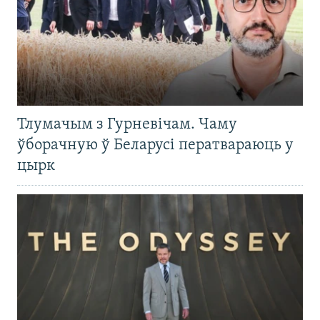
Тлумачым з Гурневічам. Чаму
ўборачную ў Беларусі ператвараюць у
цырк