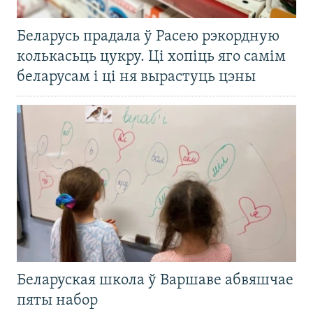
Беларусь прадала ў Расею рэкордную
колькасьць цукру. Ці хопіць яго самім
беларусам і ці ня вырастуць цэны
Беларуская школа ў Варшаве абвяшчае
пяты набор