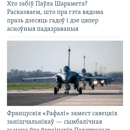
Хто забіў Паўла Шарамета?
Расказваем, што пра гэта вядома
празь дзесяць гадоў і дзе цяпер
асноўныя падазраваныя
Францускія «Рафалі» замест савецкіх
зьнішчальнікаў — сымбалічная