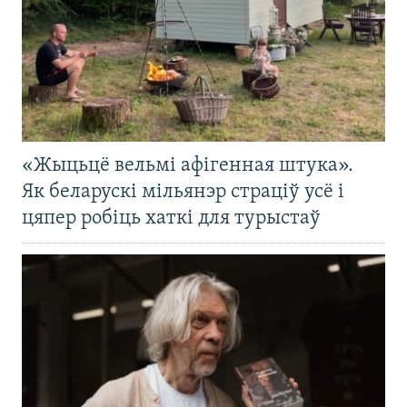
«Жыцьцё вельмі афігенная штука».
Як беларускі мільянэр страціў усё і
цяпер робіць хаткі для турыстаў