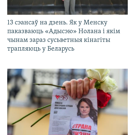
13 сэансаў на дзень. Як у Менску
паказваюць «Адысэю» Нолана і якім
чынам зараз сусьветныя кінагіты
трапляюць у Беларусь