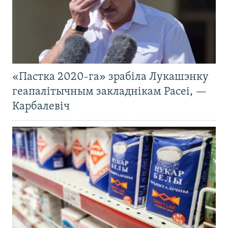
«Пастка 2020-га» зрабіла Лукашэнку
геапалітычным закладнікам Расеі, —
Карбалевіч