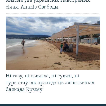
зьмена ўва ўкраінскіх Паветраных
сілах. Аналіз Свабоды
Ні газу, ні сьвятла, ні сувязі, ні
турыстаў: як праходзіць лягістычная
блякада Крыму