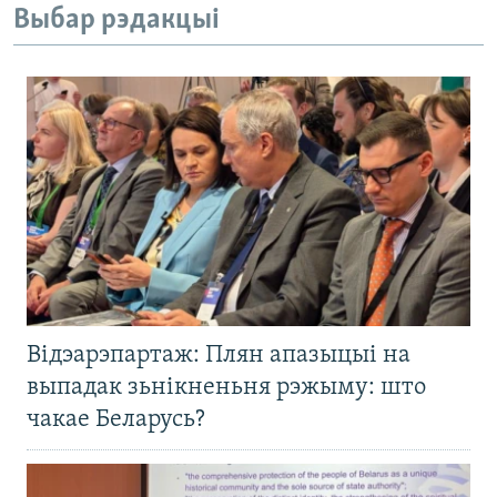
Выбар рэдакцыі
Відэарэпартаж: Плян апазыцыі на
выпадак зьнікненьня рэжыму: што
чакае Беларусь?