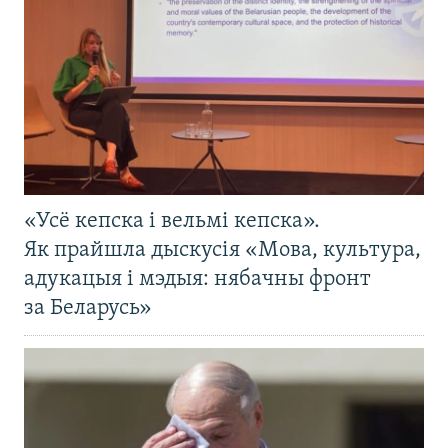
«Усё кепска і вельмі кепска».
Як прайшла дыскусія «Мова, культура,
адукацыя і мэдыя: нябачны фронт
за Беларусь»