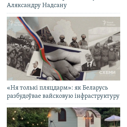
Аляксандру Надсану
«Ня толькі пляцдарм»: як Беларусь
разбудоўвае вайсковую інфраструктуру