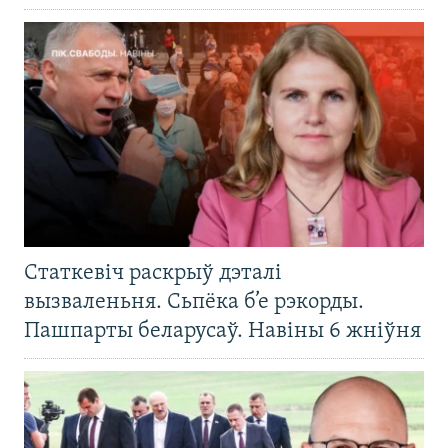
Статкевіч раскрыў дэталі
вызваленьня. Сьпёка б’е рэкорды.
Пашпарты беларусаў. Навіны 6 жніўня