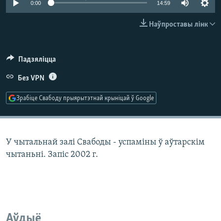
0:00
14:59
КУЛЬТУРА
МОВА
КАЛЯНДАР
НА ХВАЛЯХ СВАБОДЫ
Наўпроставы лінк
Падзяліцца
Без VPN
Зрабіце Свабоду прыярытэтнай крыніцай ў Google
У чытальнай залі Свабоды - успаміны ў аўтарскім
чытаньні. Запіс 2002 г.
Аўдыё