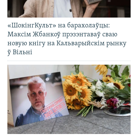
«ШокінгКульт» на барахолаўцы:
Максім Жбанкоў прэзэнтаваў сваю
новую кнігу на Кальварыйскім рынку
ў Вільні