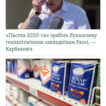
«Пастка 2020-га» зрабіла Лукашэнку
геапалітычным закладнікам Расеі, —
Карбалевіч