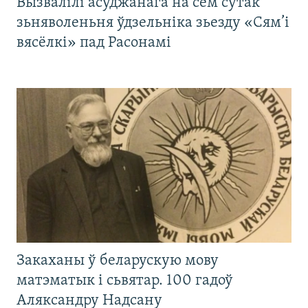
Вызвалілі асуджанага на сем сутак
зьняволеньня ўдзельніка зьезду «Сям’і
вясёлкі» пад Расонамі
Закаханы ў беларускую мову
матэматык і сьвятар. 100 гадоў
Аляксандру Надсану