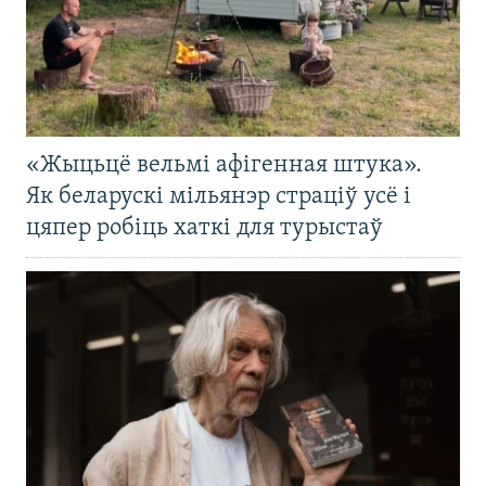
«Жыцьцё вельмі афігенная штука».
Як беларускі мільянэр страціў усё і
цяпер робіць хаткі для турыстаў