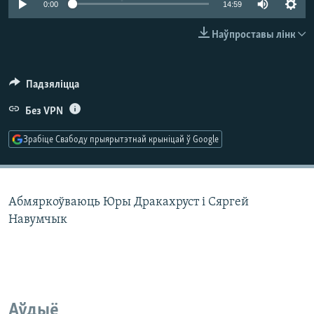
0:00
14:59
КУЛЬТУРА
МОВА
КАЛЯНДАР
НА ХВАЛЯХ СВАБОДЫ
Наўпроставы лінк
Падзяліцца
Без VPN
Зрабіце Свабоду прыярытэтнай крыніцай ў Google
Абмяркоўваюць Юры Дракахруст і Сяргей
Навумчык
Аўдыё