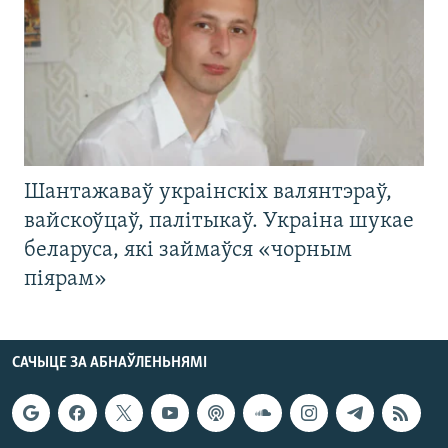
Шантажаваў украінскіх валянтэраў,
вайскоўцаў, палітыкаў. Украіна шукае
беларуса, які займаўся «чорным
піярам»
САЧЫЦЕ ЗА АБНАЎЛЕНЬНЯМІ