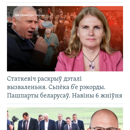
Статкевіч раскрыў дэталі
вызваленьня. Сьпёка б’е рэкорды.
Пашпарты беларусаў. Навіны 6 жніўня