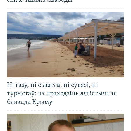
сілах. Аналіз Свабоды
Ні газу, ні сьвятла, ні сувязі, ні
турыстаў: як праходзіць лягістычная
блякада Крыму