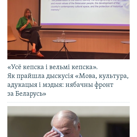
«Усё кепска і вельмі кепска».
Як прайшла дыскусія «Мова, культура,
адукацыя і мэдыя: нябачны фронт
за Беларусь»