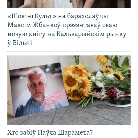
«ШокінгКульт» на барахолаўцы:
Максім Жбанкоў прэзэнтаваў сваю
новую кнігу на Кальварыйскім рынку
ў Вільні
Хто забіў Паўла Шарамета?