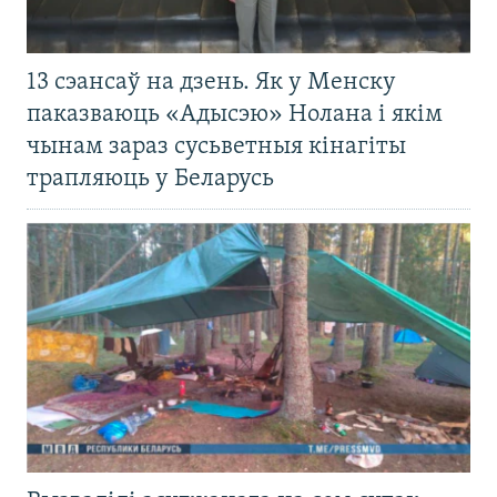
13 сэансаў на дзень. Як у Менску
паказваюць «Адысэю» Нолана і якім
чынам зараз сусьветныя кінагіты
трапляюць у Беларусь