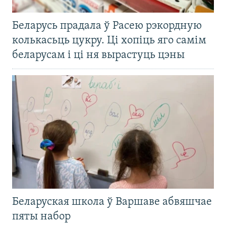
Беларусь прадала ў Расею рэкордную
колькасьць цукру. Ці хопіць яго самім
беларусам і ці ня вырастуць цэны
Беларуская школа ў Варшаве абвяшчае
пяты набор