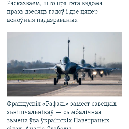
Расказваем, што пра гэта вядома
празь дзесяць гадоў і дзе цяпер
асноўныя падазраваныя
Францускія «Рафалі» замест савецкіх
зьнішчальнікаў — сымбалічная
зьмена ўва ўкраінскіх Паветраных