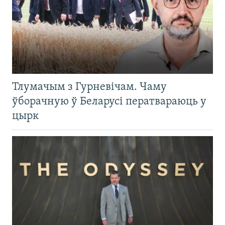
Тлумачым з Гурневічам. Чаму
ўборачную ў Беларусі ператвараюць у
цырк