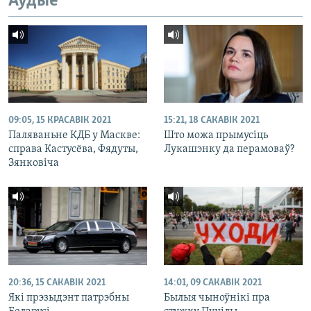
Аўдыё
09:05, 15 КРАСАВІК 2021
15:21, 18 САКАВІК 2021
Паляваньне КДБ у Маскве:
Што можа прымусіць
справа Кастусёва, Фядуты,
Лукашэнку да перамоваў?
Зянковіча
20:36, 15 САКАВІК 2021
14:01, 09 САКАВІК 2021
Які прэзыдэнт патрэбны
Былыя чыноўнікі пра