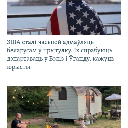
ЗША сталі часьцей адмаўляць
беларусам у прытулку. Іх спрабуюць
дэпартаваць у Бэліз і Ўганду, кажуць
юрысты