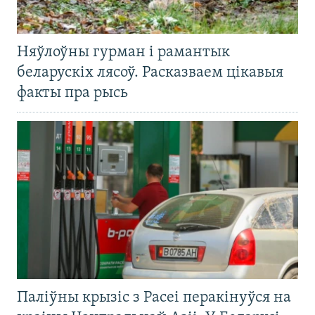
Няўлоўны гурман і рамантык
беларускіх лясоў. Расказваем цікавыя
факты пра рысь
Паліўны крызіс з Расеі перакінуўся на