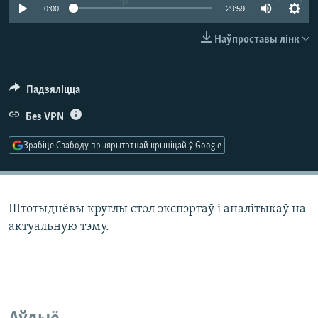
КУЛЬТУРА
МОВА
0:00
29:59
КАЛЯНДАР
НА ХВАЛЯХ СВАБОДЫ
Наўпроставы лінк
Падзяліцца
Без VPN
Зрабіце Свабоду прыярытэтнай крыніцай ў Google
Штотыднёвы круглы стол экспэртаў і аналітыкаў на
актуальную тэму.