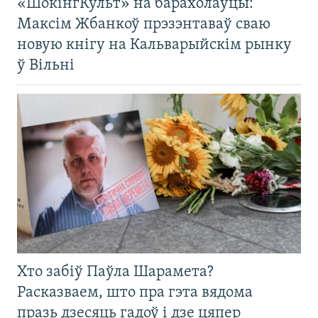
«ШокінгКульт» на барахолаўцы:
Максім Жбанкоў прэзэнтаваў сваю
новую кнігу на Кальварыйскім рынку
ў Вільні
Хто забіў Паўла Шарамета?
Расказваем, што пра гэта вядома
празь дзесяць гадоў і дзе цяпер