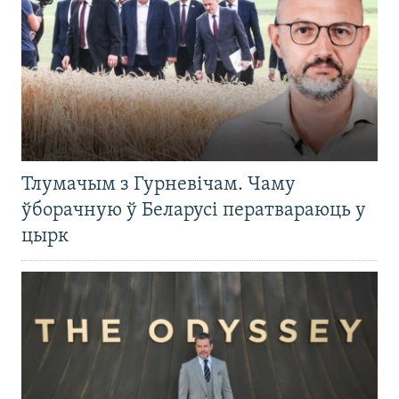
Тлумачым з Гурневічам. Чаму
ўборачную ў Беларусі ператвараюць у
цырк