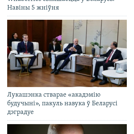
Навіны 5 жніўня
Лукашэнка стварае «акадэмію
будучыні», пакуль навука ў Беларусі
дэградуе