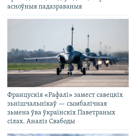
асноўныя падазраваныя
Францускія «Рафалі» замест савецкіх
зьнішчальнікаў — сымбалічная
зьмена ўва ўкраінскіх Паветраных
сілах. Аналіз Свабоды