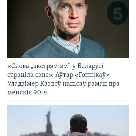
«Слова „экстрэмізм“ у Беларусі
страціла сэнс». Аўтар «Гопнікаў»
Уладзімер Казлоў напісаў раман пра
менскія 90-я