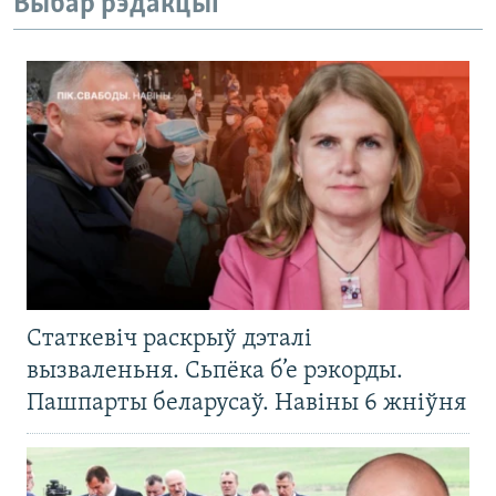
Выбар рэдакцыі
Статкевіч раскрыў дэталі
вызваленьня. Сьпёка б’е рэкорды.
Пашпарты беларусаў. Навіны 6 жніўня