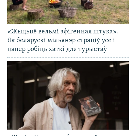
«Жыцьцё вельмі афігенная штука».
Як беларускі мільянэр страціў усё і
цяпер робіць хаткі для турыстаў