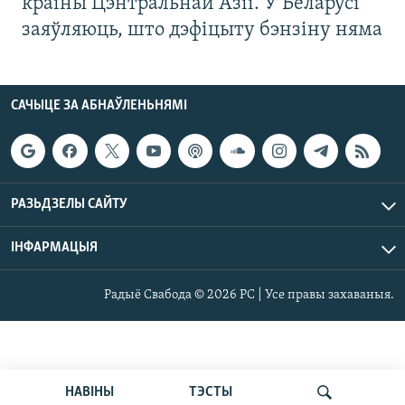
краіны Цэнтральнай Азіі. У Беларусі
заяўляюць, што дэфіцыту бэнзіну няма
САЧЫЦЕ ЗА АБНАЎЛЕНЬНЯМІ
РАЗЬДЗЕЛЫ САЙТУ
ІНФАРМАЦЫЯ
Радыё Свабода © 2026 РС | Усе правы захаваныя.
НАВІНЫ
ТЭСТЫ