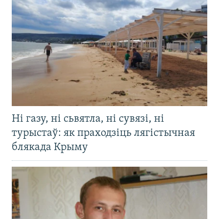
Ні газу, ні сьвятла, ні сувязі, ні
турыстаў: як праходзіць лягістычная
блякада Крыму