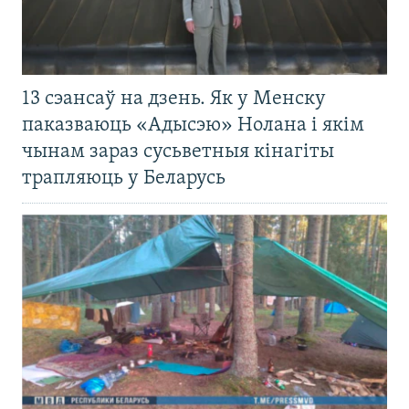
13 сэансаў на дзень. Як у Менску
паказваюць «Адысэю» Нолана і якім
чынам зараз сусьветныя кінагіты
трапляюць у Беларусь