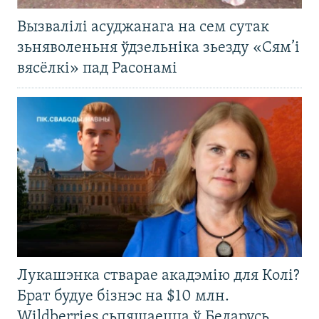
Вызвалілі асуджанага на сем сутак
зьняволеньня ўдзельніка зьезду «Сям’і
вясёлкі» пад Расонамі
Лукашэнка стварае акадэмію для Колі?
Брат будуе бізнэс на $10 млн.
Wildberries сьпяшаецца ў Беларусь.