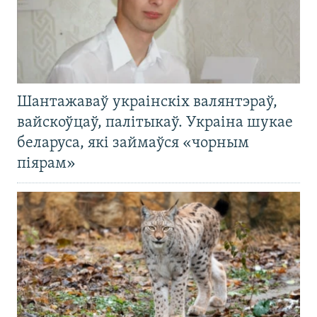
Шантажаваў украінскіх валянтэраў,
вайскоўцаў, палітыкаў. Украіна шукае
беларуса, які займаўся «чорным
піярам»