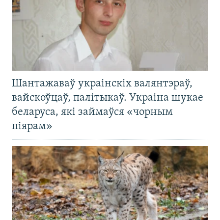
Шантажаваў украінскіх валянтэраў,
вайскоўцаў, палітыкаў. Украіна шукае
беларуса, які займаўся «чорным
піярам»