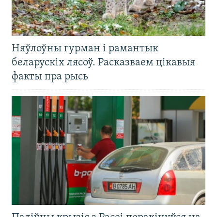
Няўлоўны гурман і рамантык
беларускіх лясоў. Расказваем цікавыя
факты пра рысь