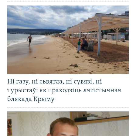
Ні газу, ні сьвятла, ні сувязі, ні
турыстаў: як праходзіць лягістычная
блякада Крыму