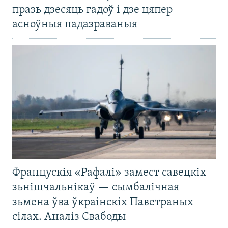
празь дзесяць гадоў і дзе цяпер
асноўныя падазраваныя
Францускія «Рафалі» замест савецкіх
зьнішчальнікаў — сымбалічная
зьмена ўва ўкраінскіх Паветраных
сілах. Аналіз Свабоды