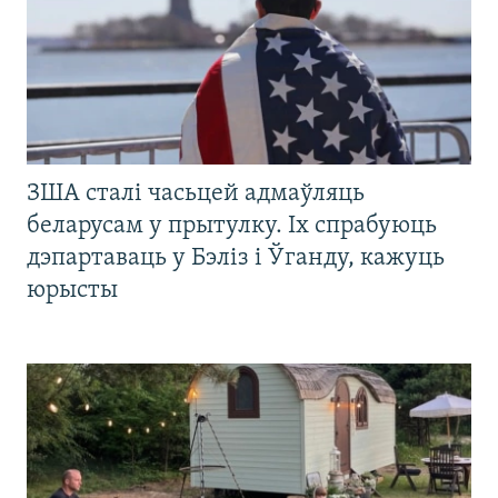
ЗША сталі часьцей адмаўляць
беларусам у прытулку. Іх спрабуюць
дэпартаваць у Бэліз і Ўганду, кажуць
юрысты