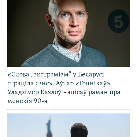
«Слова „экстрэмізм“ у Беларусі
страціла сэнс». Аўтар «Гопнікаў»
Уладзімер Казлоў напісаў раман пра
менскія 90-я