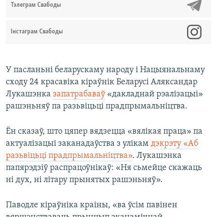
Тэлеграм Свабоды
Інстаграм Свабоды
У пасланьні беларускаму народу і Нацыянальнаму
сходу 24 красавіка кіраўнік Беларусі Аляксандар
Лукашэнка
запатрабаваў
«дакладнай рэалізацыі»
рашэньняў па разьвіцьці прадпрымальніцтва.
Ён сказаў, што цяпер вядзецца «вялікая праца» па
актуалізацыі заканадаўства з улікам
дэкрэту «Аб
разьвіцьці прадпрымальніцтва»
. Лукашэнка
папярэдзіў распрацоўнікаў: «Ня сьмейце скажаць
ні дух, ні літару прынятых рашэньняў».
Паводле кіраўніка краіны, «ва ўсім павінен