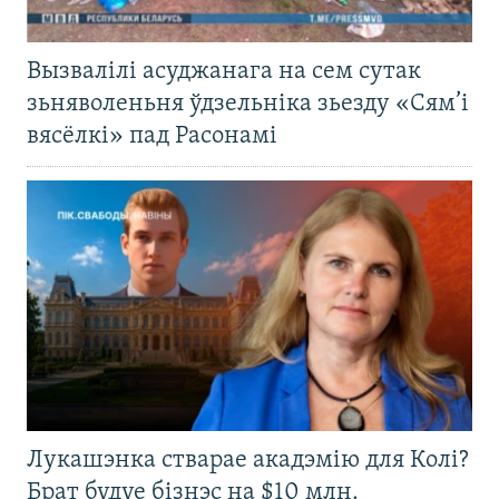
Вызвалілі асуджанага на сем сутак
зьняволеньня ўдзельніка зьезду «Сям’і
вясёлкі» пад Расонамі
Лукашэнка стварае акадэмію для Колі?
Брат будуе бізнэс на $10 млн.