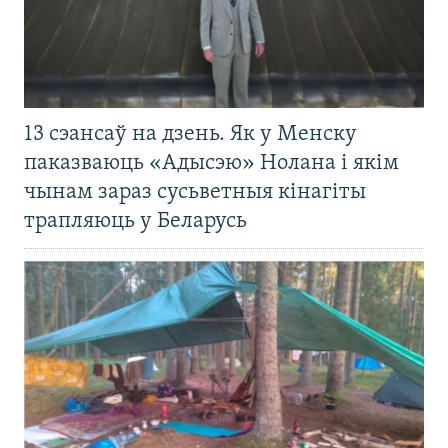
13 сэансаў на дзень. Як у Менску
паказваюць «Адысэю» Нолана і якім
чынам зараз сусьветныя кінагіты
трапляюць у Беларусь