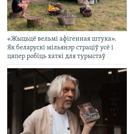
«Жыцьцё вельмі афігенная штука».
Як беларускі мільянэр страціў усё і
цяпер робіць хаткі для турыстаў