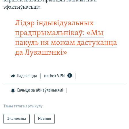
вяршэнстваваць прынцып эканамічнай
эфэктыўнасьці».
Лідэр індывідуальных
прадпрымальнікаў: «Мы
пакуль ня можам дастукацца
да Лукашэнкі»
Падзяліцца
Без VPN
Сачыце за абнаўленьнямі
Тэмы гэтага артыкулу
Эканоміка
Навіны