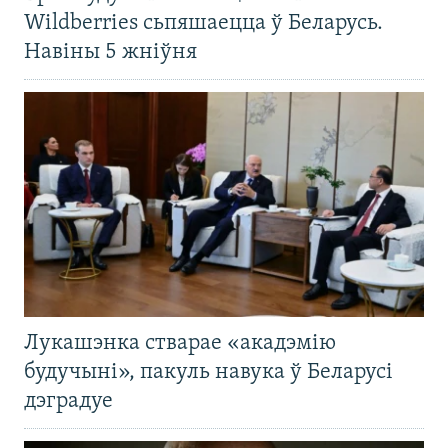
Wildberries сьпяшаецца ў Беларусь.
Навіны 5 жніўня
Лукашэнка стварае «акадэмію
будучыні», пакуль навука ў Беларусі
дэградуе