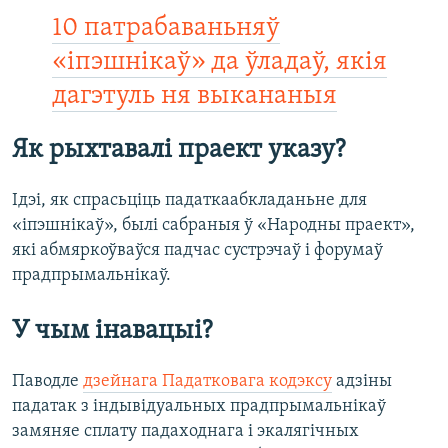
10 патрабаваньняў
«іпэшнікаў» да ўладаў, якія
дагэтуль ня выкананыя
Як рыхтавалі праект указу?
Ідэі, як спрасьціць падаткаабкладаньне для
«іпэшнікаў», былі сабраныя ў «Народны праект»,
які абмяркоўваўся падчас сустрэчаў і форумаў
прадпрымальнікаў.
У чым інавацыі?
Паводле
дзейнага Падатковага кодэксу
адзіны
падатак з індывідуальных прадпрымальнікаў
замяняе сплату падаходнага і экалягічных