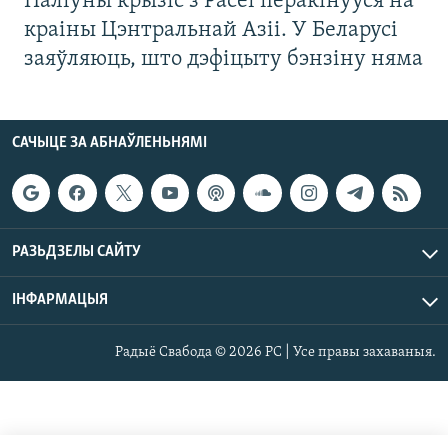
Паліўны крызіс з Расеі перакінуўся на
краіны Цэнтральнай Азіі. У Беларусі
заяўляюць, што дэфіцыту бэнзіну няма
САЧЫЦЕ ЗА АБНАЎЛЕНЬНЯМІ
РАЗЬДЗЕЛЫ САЙТУ
ІНФАРМАЦЫЯ
Радыё Свабода © 2026 РС | Усе правы захаваныя.