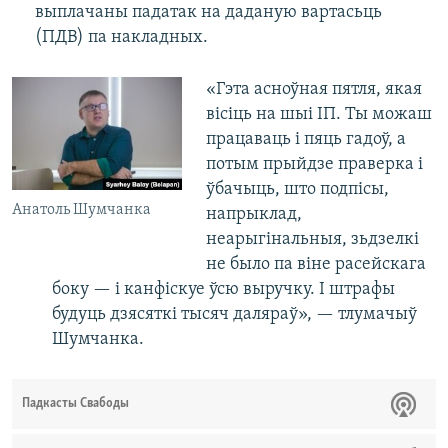
выплачаны падатак на даданую вартасьць
(ПДВ) па накладных.
«Гэта асноўная пятля, якая
вісіць на шыі ІП. Ты можаш
працаваць і пяць гадоў, а
потым прыйдзе праверка і
ўбачыць, што подпісы,
Анатоль Шумчанка
напрыклад,
неарыгінальныя, зьдзелкі
не было па віне расейскага
боку — і канфіскуе ўсю выручку. І штрафы
будуць дзясяткі тысяч даляраў», — тлумачыў
Шумчанка.
Падкасты Свабоды