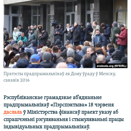
КУЛЬТУРА
МОВА
КАЛЯНДАР
НА ХВАЛЯХ СВАБОДЫ
Пратэсты прадпрымальнікаў ля Дому ўраду ў Менску,
сакавік 2016
Рэспубліканскае грамадзкае аб’яднаньне
прадпрымальнікаў «Пэрспэктыва» 18 чэрвеня
даслала
ў Міністэрства фінансаў праект указу аб
спрашчэньні рэгуляваньня і стымуляваньні працы
індывідуальных прадпрымальнікаў.