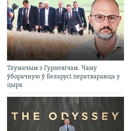
Тлумачым з Гурневічам. Чаму
ўборачную ў Беларусі ператвараюць у
цырк