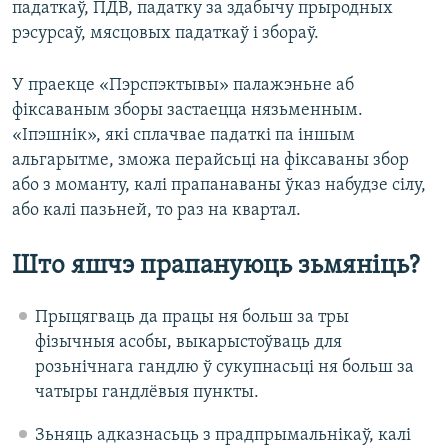
падаткаў, ПДВ, падатку за здабычу прыродных
рэсурсаў, мясцовых падаткаў і збораў.
У праекце «Пэрспэктывы» палажэньне аб
фіксаваным зборы застаецца нязьменным.
«Іпэшнік», які сплачвае падаткі па іншым
альгарытме, зможа перайсьці на фіксаваны збор
або з моманту, калі прапанаваны ўказ набудзе сілу,
або калі пазьней, то раз на квартал.
Што яшчэ прапануюць зьмяніць?
Прыцягваць да працы ня больш за тры
фізычныя асобы, выкарыстоўваць для
розьнічнага гандлю ў сукупнасьці ня больш за
чатыры гандлёвыя пункты.
Зьняць адказнасьць з прадпрымальнікаў, калі