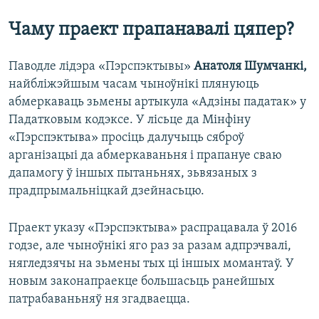
Чаму праект прапанавалі цяпер?
Паводле лідэра «Пэрспэктывы»
Анатоля Шумчанкі,
найбліжэйшым часам чыноўнікі плянуюць
абмеркаваць зьмены артыкула «Адзіны падатак» у
Падатковым кодэксе. У лісьце да Мінфіну
«Пэрспэктыва» просіць далучыць сяброў
арганізацыі да абмеркаваньня і прапануе сваю
дапамогу ў іншых пытаньнях, зьвязаных з
прадпрымальніцкай дзейнасьцю.
Праект указу «Пэрспэктыва» распрацавала ў 2016
годзе, але чыноўнікі яго раз за разам адпрэчвалі,
нягледзячы на зьмены тых ці іншых момантаў. У
новым законапраекце большасьць ранейшых
патрабаваньняў ня згадваецца.