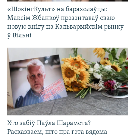
«ШокінгКульт» на барахолаўцы:
Максім Жбанкоў прэзэнтаваў сваю
новую кнігу на Кальварыйскім рынку
ў Вільні
Хто забіў Паўла Шарамета?
Расказваем, што пра гэта вядома