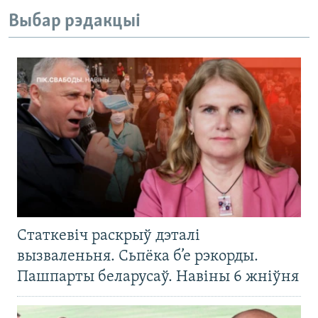
Выбар рэдакцыі
Статкевіч раскрыў дэталі
вызваленьня. Сьпёка б’е рэкорды.
Пашпарты беларусаў. Навіны 6 жніўня