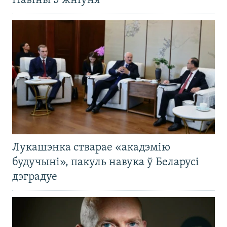
Навіны 5 жніўня
Лукашэнка стварае «акадэмію
будучыні», пакуль навука ў Беларусі
дэградуе