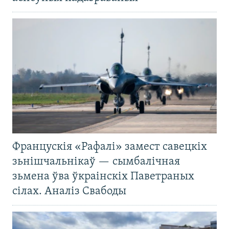
Францускія «Рафалі» замест савецкіх
зьнішчальнікаў — сымбалічная
зьмена ўва ўкраінскіх Паветраных
сілах. Аналіз Свабоды