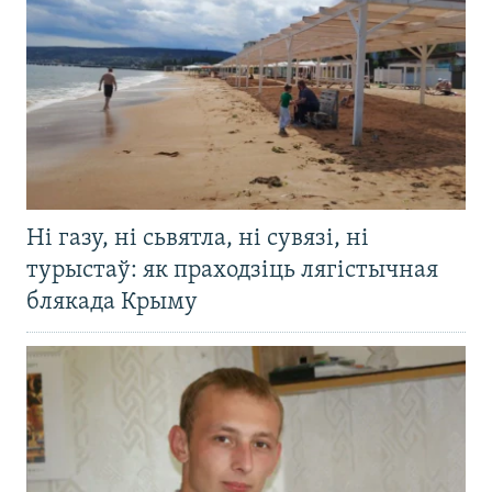
Ні газу, ні сьвятла, ні сувязі, ні
турыстаў: як праходзіць лягістычная
блякада Крыму