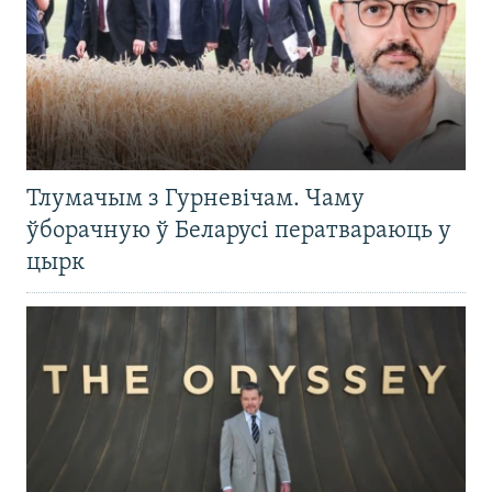
Тлумачым з Гурневічам. Чаму
ўборачную ў Беларусі ператвараюць у
цырк