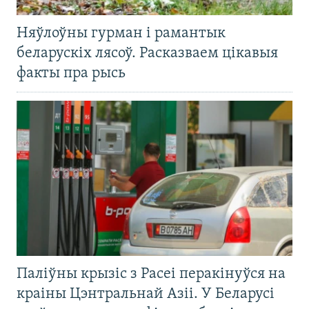
Няўлоўны гурман і рамантык
беларускіх лясоў. Расказваем цікавыя
факты пра рысь
Паліўны крызіс з Расеі перакінуўся на
краіны Цэнтральнай Азіі. У Беларусі