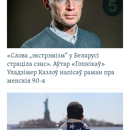
«Слова „экстрэмізм“ у Беларусі
страціла сэнс». Аўтар «Гопнікаў»
Уладзімер Казлоў напісаў раман пра
менскія 90-я