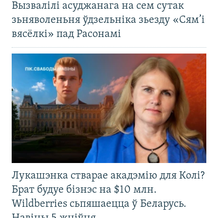
Вызвалілі асуджанага на сем сутак
зьняволеньня ўдзельніка зьезду «Сям’і
вясёлкі» пад Расонамі
Лукашэнка стварае акадэмію для Колі?
Брат будуе бізнэс на $10 млн.
Wildberries сьпяшаецца ў Беларусь.