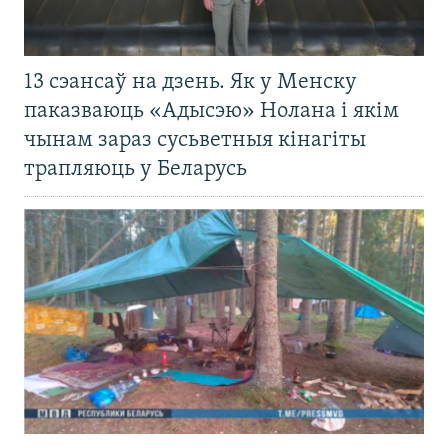
13 сэансаў на дзень. Як у Менску
паказваюць «Адысэю» Нолана і якім
чынам зараз сусьветныя кінагіты
трапляюць у Беларусь