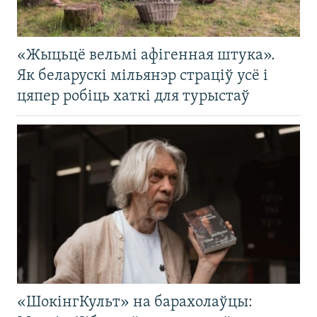
«Жыцьцё вельмі афігенная штука».
Як беларускі мільянэр страціў усё і
цяпер робіць хаткі для турыстаў
«ШокінгКульт» на барахолаўцы: