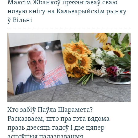
Максім Жбанкоў прэзэнтаваў сваю
новую кнігу на Кальварыйскім рынку
ў Вільні
Хто забіў Паўла Шарамета?
Расказваем, што пра гэта вядома
празь дзесяць гадоў і дзе цяпер
асноўныя падазраваныя