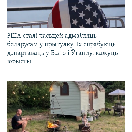
ЗША сталі часьцей адмаўляць
беларусам у прытулку. Іх спрабуюць
дэпартаваць у Бэліз і Ўганду, кажуць
юрысты