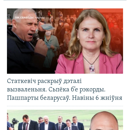
Статкевіч раскрыў дэталі
вызваленьня. Сьпёка б’е рэкорды.
Пашпарты беларусаў. Навіны 6 жніўня