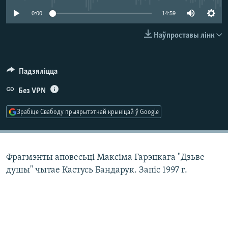
КУЛЬТУРА
МОВА
0:00
14:59
КАЛЯНДАР
НА ХВАЛЯХ СВАБОДЫ
Наўпроставы лінк
Падзяліцца
Без VPN
Зрабіце Свабоду прыярытэтнай крыніцай ў Google
Фрагмэнты аповесьці Максіма Гарэцкага "Дзьве
душы" чытае Кастусь Бандарук. Запіс 1997 г.