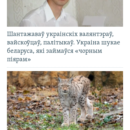
Шантажаваў украінскіх валянтэраў,
вайскоўцаў, палітыкаў. Украіна шукае
беларуса, які займаўся «чорным
піярам»