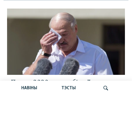
«Пастка 2020-га» зрабіла Лукашэнку
НАВІНЫ
ТЭСТЫ
геапалітычным закладнікам Расеі, —
Карбалевіч
Шукаць