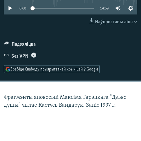
КУЛЬТУРА
МОВА
0:00
14:59
КАЛЯНДАР
НА ХВАЛЯХ СВАБОДЫ
Наўпроставы лінк
Падзяліцца
Без VPN
Зрабіце Свабоду прыярытэтнай крыніцай ў Google
Фрагмэнты аповесьці Максіма Гарэцкага "Дзьве
душы" чытае Кастусь Бандарук. Запіс 1997 г.