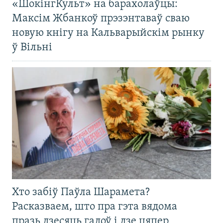
«ШокінгКульт» на барахолаўцы:
Максім Жбанкоў прэзэнтаваў сваю
новую кнігу на Кальварыйскім рынку
ў Вільні
Хто забіў Паўла Шарамета?
Расказваем, што пра гэта вядома
празь дзесяць гадоў і дзе цяпер