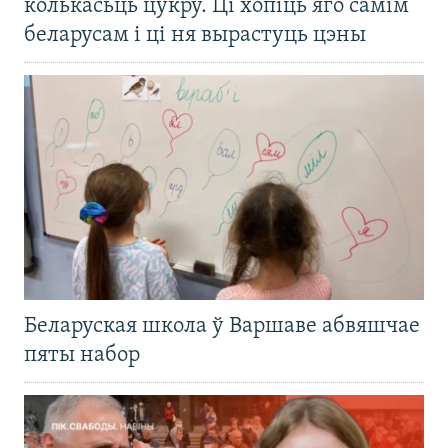
колькасьць цукру. Ці хопіць яго самім
беларусам і ці ня вырастуць цэны
Беларуская школа ў Варшаве абвяшчае
пяты набор