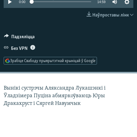
0:00
14:59
КУЛЬТУРА
МОВА
КАЛЯНДАР
НА ХВАЛЯХ СВАБОДЫ
Наўпроставы лінк
Падзяліцца
Без VPN
Зрабіце Свабоду прыярытэтнай крыніцай ў Google
Вынікі сустрэчы Аляксандра Лукашэнкі і
Ўладзімера Пуціна абмяркоўваюць Юры
Дракахруст і Сяргей Навумчык