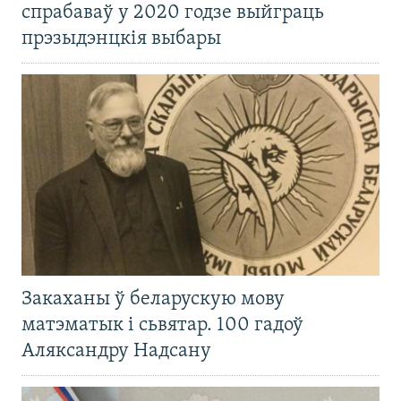
спрабаваў у 2020 годзе выйграць
прэзыдэнцкія выбары
Закаханы ў беларускую мову
матэматык і сьвятар. 100 гадоў
Аляксандру Надсану