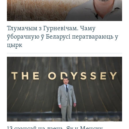
Тлумачым з Гурневічам. Чаму
ўборачную ў Беларусі ператвараюць у
цырк