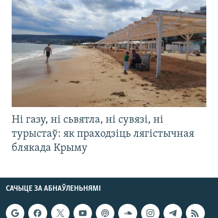
Ні газу, ні сьвятла, ні сувязі, ні
турыстаў: як праходзіць лягістычная
блякада Крыму
САЧЫЦЕ ЗА АБНАЎЛЕНЬНЯМІ