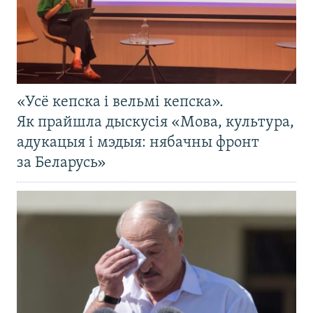
«Усё кепска і вельмі кепска».
Як прайшла дыскусія «Мова, культура,
адукацыя і мэдыя: нябачны фронт
за Беларусь»