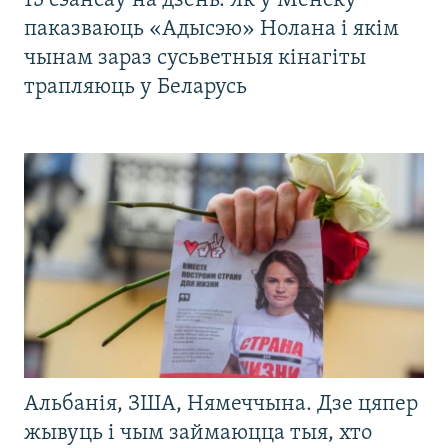
13 сэансаў на дзень. Як у Менску
паказваюць «Адысэю» Нолана і якім
чынам зараз сусьветныя кінагіты
трапляюць у Беларусь
Альбанія, ЗША, Нямеччына. Дзе цяпер
жывуць і чым займаюцца тыя, хто