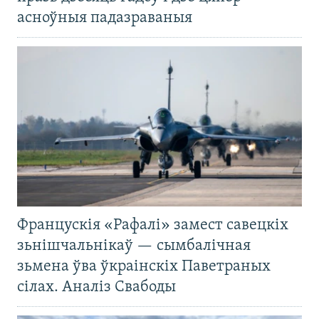
асноўныя падазраваныя
Францускія «Рафалі» замест савецкіх
зьнішчальнікаў — сымбалічная
зьмена ўва ўкраінскіх Паветраных
сілах. Аналіз Свабоды