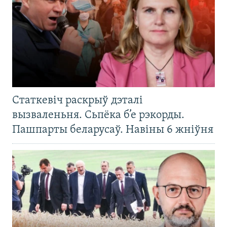
Статкевіч раскрыў дэталі
вызваленьня. Сьпёка б’е рэкорды.
Пашпарты беларусаў. Навіны 6 жніўня