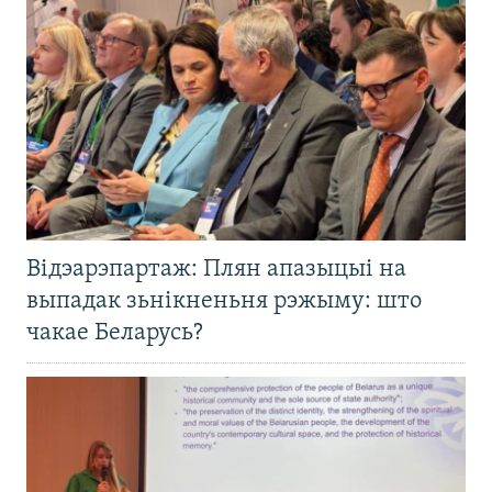
Відэарэпартаж: Плян апазыцыі на
выпадак зьнікненьня рэжыму: што
чакае Беларусь?