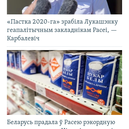
«Пастка 2020-га» зрабіла Лукашэнку
геапалітычным закладнікам Расеі, —
Карбалевіч
Беларусь прадала ў Расею рэкордную