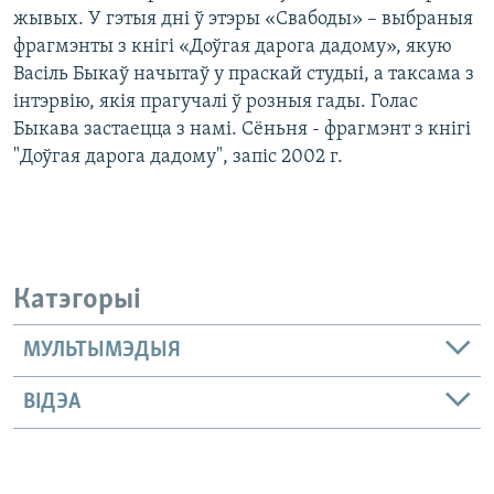
жывых. У гэтыя дні ў этэры «Свабоды» – выбраныя
фрагмэнты з кнігі «Доўгая дарога дадому», якую
Васіль Быкаў начытаў у праскай студыі, а таксама з
інтэрвію, якія прагучалі ў розныя гады. Голас
Быкава застаецца з намі. Сёньня - фрагмэнт з кнігі
"Доўгая дарога дадому", запіс 2002 г.
Катэгорыі
МУЛЬТЫМЭДЫЯ
ВІДЭА