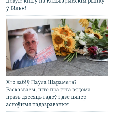
новую кнігу на Кальварыйскім рынку
ў Вільні
Хто забіў Паўла Шарамета?
Расказваем, што пра гэта вядома
празь дзесяць гадоў і дзе цяпер
асноўныя падазраваныя