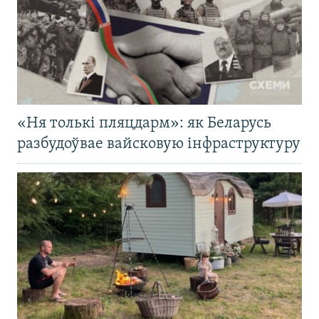
«Ня толькі пляцдарм»: як Беларусь
разбудоўвае вайсковую інфраструктуру