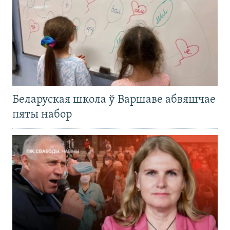
Беларуская школа ў Варшаве абвяшчае
пяты набор