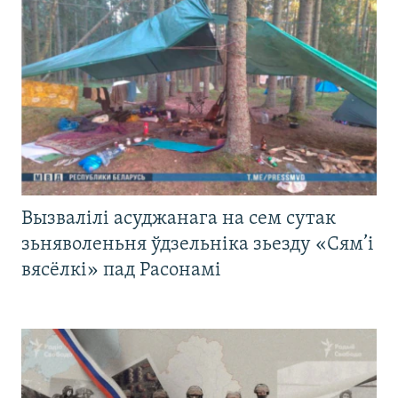
Вызвалілі асуджанага на сем сутак
зьняволеньня ўдзельніка зьезду «Сям’і
вясёлкі» пад Расонамі