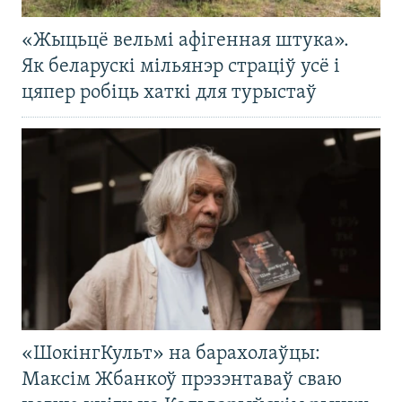
«Жыцьцё вельмі афігенная штука».
Як беларускі мільянэр страціў усё і
цяпер робіць хаткі для турыстаў
«ШокінгКульт» на барахолаўцы:
Максім Жбанкоў прэзэнтаваў сваю