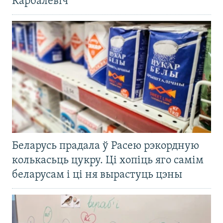
Карбалевіч
Беларусь прадала ў Расею рэкордную
колькасьць цукру. Ці хопіць яго самім
беларусам і ці ня вырастуць цэны