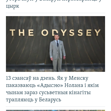
цырк
13 сэансаў на дзень. Як у Менску
паказваюць «Адысэю» Нолана і якім
чынам зараз сусьветныя кінагіты
трапляюць у Беларусь