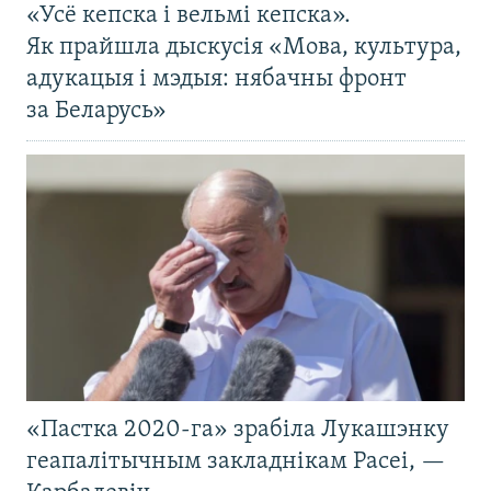
«Усё кепска і вельмі кепска».
Як прайшла дыскусія «Мова, культура,
адукацыя і мэдыя: нябачны фронт
за Беларусь»
«Пастка 2020-га» зрабіла Лукашэнку
геапалітычным закладнікам Расеі, —