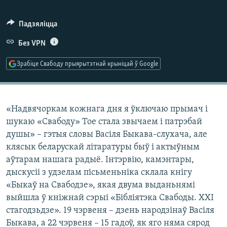
КУЛЬТУРА
МОВА
КАЛЯНДАР
НА ХВАЛЯХ СВАБОДЫ
Падзяліцца
Без VPN
Зрабіце Свабоду прыярытэтнай крыніцай ў Google
«Надвячоркам кожнага дня я ўключаю прымач і
шукаю «Свабоду» Тое стала звычаем і патрэбай
душы» – гэтыя словы Васіля Быкава-слухача, але
клясык беларускай літаратуры быў і актыўным
аўтарам нашага радыё. Інтэрвію, камэнтары,
дыскусіі з удзелам пісьменьніка склала кнігу
«Быкаў на Свабодзе», якая двума выданьнямі
выйшла ў кніжнай сэрыі «Бібліятэка Свабоды. XXI
стагодзьдзе». 19 чэрвеня – дзень народзінаў Васіля
Быкава, а 22 чэрвеня – 15 гадоў, як яго няма сярод