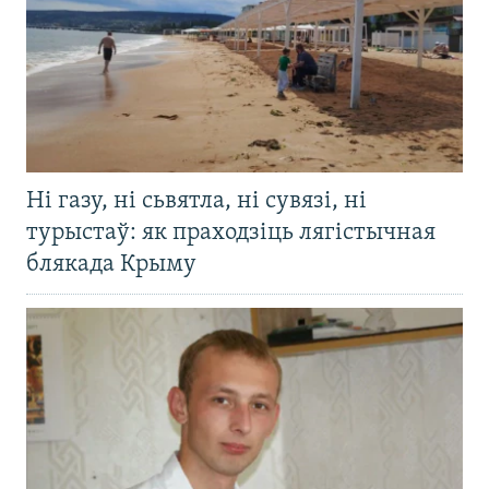
Ні газу, ні сьвятла, ні сувязі, ні
турыстаў: як праходзіць лягістычная
блякада Крыму