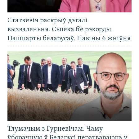
Статкевіч раскрыў дэталі
вызваленьня. Сьпёка б’е рэкорды.
Пашпарты беларусаў. Навіны 6 жніўня
Тлумачым з Гурневічам. Чаму
ўборачную ў Беларусі ператвараюць у