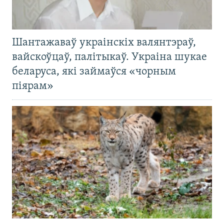
Шантажаваў украінскіх валянтэраў,
вайскоўцаў, палітыкаў. Украіна шукае
беларуса, які займаўся «чорным
піярам»