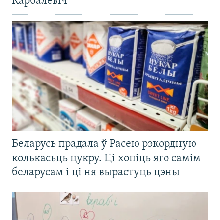
Карбалевіч
Беларусь прадала ў Расею рэкордную
колькасьць цукру. Ці хопіць яго самім
беларусам і ці ня вырастуць цэны