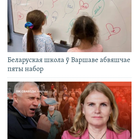
Беларуская школа ў Варшаве абвяшчае
пяты набор