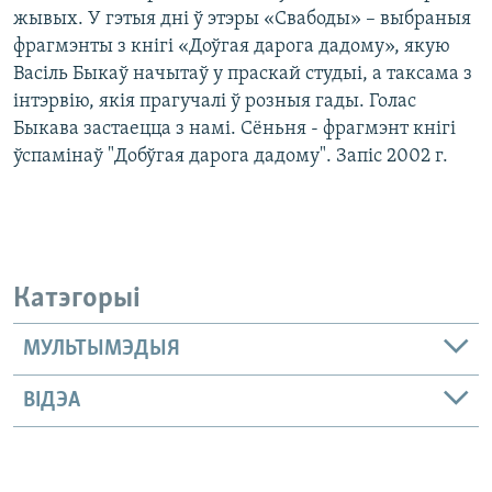
жывых. У гэтыя дні ў этэры «Свабоды» – выбраныя
фрагмэнты з кнігі «Доўгая дарога дадому», якую
Васіль Быкаў начытаў у праскай студыі, а таксама з
інтэрвію, якія прагучалі ў розныя гады. Голас
Быкава застаецца з намі. Сёньня - фрагмэнт кнігі
ўспамінаў "Добўгая дарога дадому". Запіс 2002 г.
Катэгорыі
МУЛЬТЫМЭДЫЯ
ВІДЭА