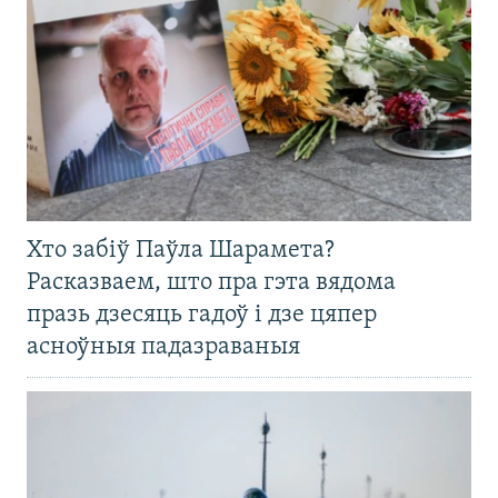
Хто забіў Паўла Шарамета?
Расказваем, што пра гэта вядома
празь дзесяць гадоў і дзе цяпер
асноўныя падазраваныя