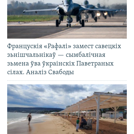
Францускія «Рафалі» замест савецкіх
зьнішчальнікаў — сымбалічная
зьмена ўва ўкраінскіх Паветраных
сілах. Аналіз Свабоды