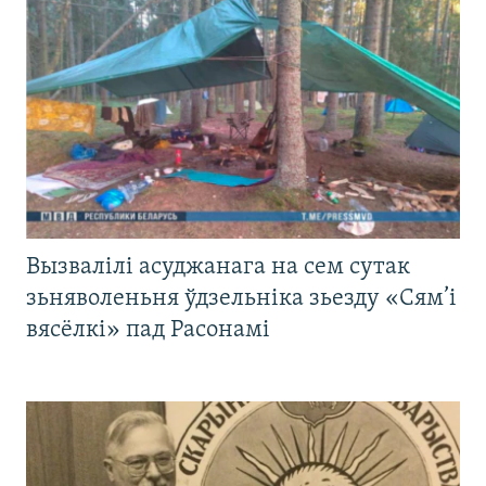
Вызвалілі асуджанага на сем сутак
зьняволеньня ўдзельніка зьезду «Сям’і
вясёлкі» пад Расонамі