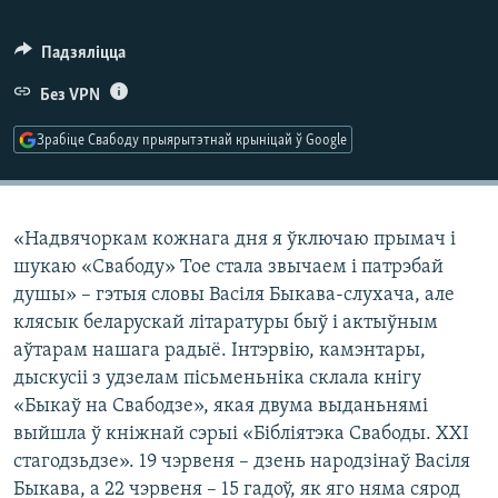
КУЛЬТУРА
МОВА
КАЛЯНДАР
НА ХВАЛЯХ СВАБОДЫ
Падзяліцца
Без VPN
Зрабіце Свабоду прыярытэтнай крыніцай ў Google
«Надвячоркам кожнага дня я ўключаю прымач і
шукаю «Свабоду» Тое стала звычаем і патрэбай
душы» – гэтыя словы Васіля Быкава-слухача, але
клясык беларускай літаратуры быў і актыўным
аўтарам нашага радыё. Інтэрвію, камэнтары,
дыскусіі з удзелам пісьменьніка склала кнігу
«Быкаў на Свабодзе», якая двума выданьнямі
выйшла ў кніжнай сэрыі «Бібліятэка Свабоды. XXI
стагодзьдзе». 19 чэрвеня – дзень народзінаў Васіля
Быкава, а 22 чэрвеня – 15 гадоў, як яго няма сярод