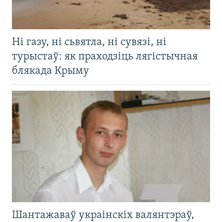
Ні газу, ні сьвятла, ні сувязі, ні
турыстаў: як праходзіць лягістычная
блякада Крыму
Шантажаваў украінскіх валянтэраў,