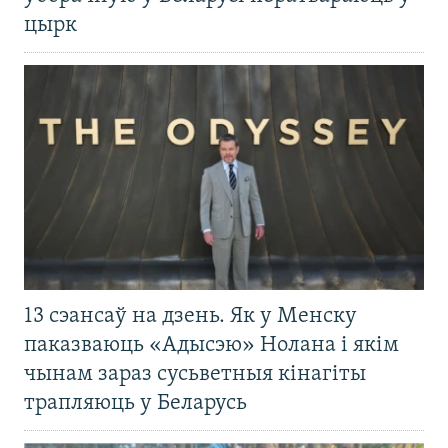
цырк
13 сэансаў на дзень. Як у Менску
паказваюць «Адысэю» Нолана і якім
чынам зараз сусьветныя кінагіты
трапляюць у Беларусь