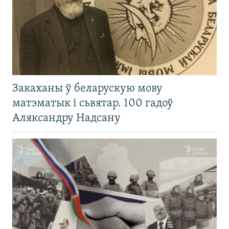
Закаханы ў беларускую мову
матэматык і сьвятар. 100 гадоў
Аляксандру Надсану