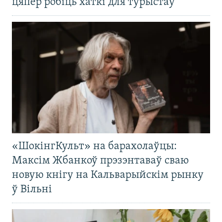
цяпер робіць хаткі для турыстаў
«ШокінгКульт» на барахолаўцы:
Максім Жбанкоў прэзэнтаваў сваю
новую кнігу на Кальварыйскім рынку
ў Вільні