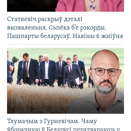
Статкевіч раскрыў дэталі
вызваленьня. Сьпёка б’е рэкорды.
Пашпарты беларусаў. Навіны 6 жніўня
Тлумачым з Гурневічам. Чаму
ўборачную ў Беларусі ператвараюць у