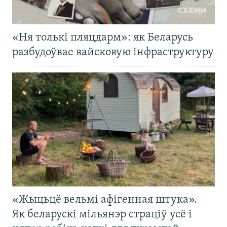
«Ня толькі пляцдарм»: як Беларусь
разбудоўвае вайсковую інфраструктуру
«Жыцьцё вельмі афігенная штука».
Як беларускі мільянэр страціў усё і