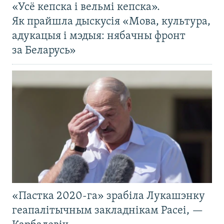
«Усё кепска і вельмі кепска».
Як прайшла дыскусія «Мова, культура,
адукацыя і мэдыя: нябачны фронт
за Беларусь»
«Пастка 2020-га» зрабіла Лукашэнку
геапалітычным закладнікам Расеі, —