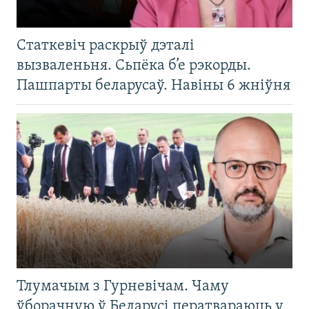
Статкевіч раскрыў дэталі
вызваленьня. Сьпёка б’е рэкорды.
Пашпарты беларусаў. Навіны 6 жніўня
Тлумачым з Гурневічам. Чаму
ўборачную ў Беларусі ператвараюць у