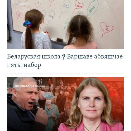
Беларуская школа ў Варшаве абвяшчае
пяты набор