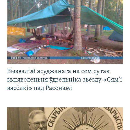
Вызвалілі асуджанага на сем сутак
зьняволеньня ўдзельніка зьезду «Сям’і
вясёлкі» пад Расонамі