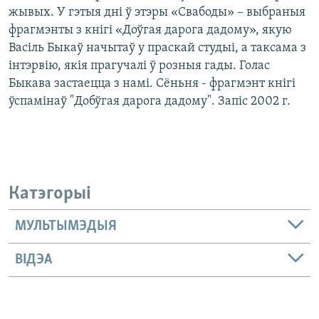
жывых. У гэтыя дні ў этэры «Свабоды» – выбраныя
фрагмэнты з кнігі «Доўгая дарога дадому», якую
Васіль Быкаў начытаў у праскай студыі, а таксама з
інтэрвію, якія прагучалі ў розныя гады. Голас
Быкава застаецца з намі. Сёньня - фрагмэнт кнігі
ўспамінаў "Добўгая дарога дадому". Запіс 2002 г.
Катэгорыі
МУЛЬТЫМЭДЫЯ
ВІДЭА