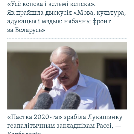
«Усё кепска і вельмі кепска».
Як прайшла дыскусія «Мова, культура,
адукацыя і мэдыя: нябачны фронт
за Беларусь»
«Пастка 2020-га» зрабіла Лукашэнку
геапалітычным закладнікам Расеі, —