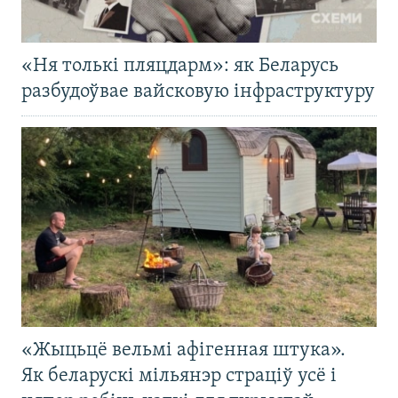
«Ня толькі пляцдарм»: як Беларусь
разбудоўвае вайсковую інфраструктуру
«Жыцьцё вельмі афігенная штука».
Як беларускі мільянэр страціў усё і