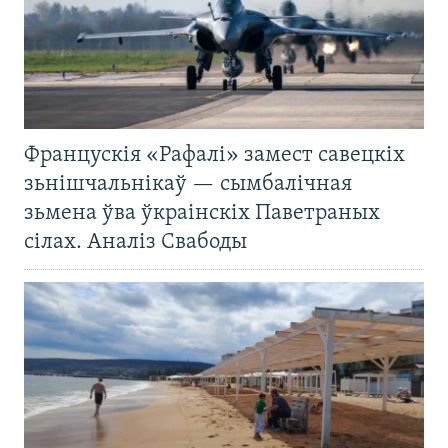
Францускія «Рафалі» замест савецкіх
зьнішчальнікаў — сымбалічная
зьмена ўва ўкраінскіх Паветраных
сілах. Аналіз Свабоды