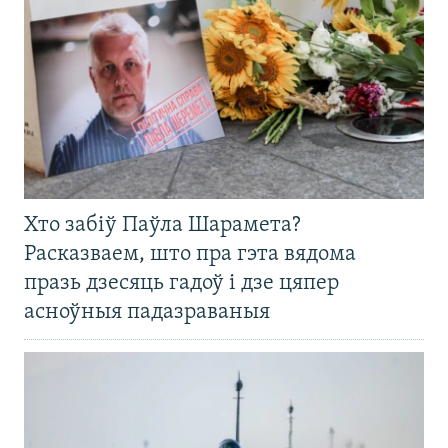
Хто забіў Паўла Шарамета?
Расказваем, што пра гэта вядома
празь дзесяць гадоў і дзе цяпер
асноўныя падазраваныя