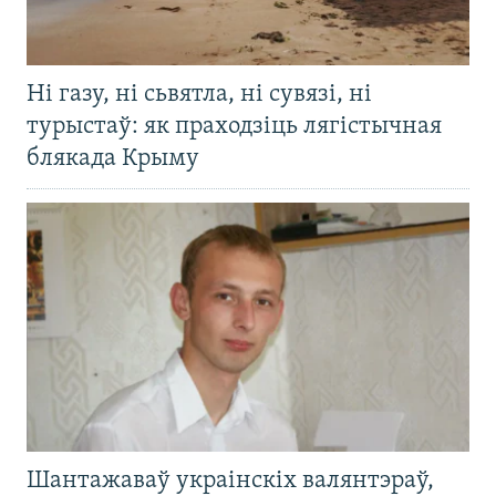
Ні газу, ні сьвятла, ні сувязі, ні
турыстаў: як праходзіць лягістычная
блякада Крыму
Шантажаваў украінскіх валянтэраў,