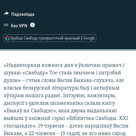
КУЛЬТУРА
МОВА
КАЛЯНДАР
НА ХВАЛЯХ СВАБОДЫ
Падзяліцца
Без VPN
Зрабіце Свабоду прыярытэтнай крыніцай ў Google
«Надвячоркам кожнага дня я ўключаю прымач і
шукаю «Свабоду» Тое стала звычаем і патрэбай
душы» – гэтыя словы Васіля Быкава-слухача, але
клясык беларускай літаратуры быў і актыўным
аўтарам нашага радыё. Інтэрвію, камэнтары,
дыскусіі з удзелам пісьменьніка склала кнігу
«Быкаў на Свабодзе», якая двума выданьнямі
выйшла ў кніжнай сэрыі «Бібліятэка Свабоды. XXI
стагодзьдзе». 19 чэрвеня – дзень народзінаў Васіля
Быкава, а 22 чэрвеня – 15 гадоў, як яго няма сярод