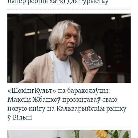
цяпер робіць хаткі для турыстаў
«ШокінгКульт» на барахолаўцы:
Максім Жбанкоў прэзэнтаваў сваю
новую кнігу на Кальварыйскім рынку
ў Вільні