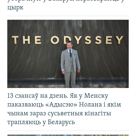
цырк
13 сэансаў на дзень. Як у Менску
паказваюць «Адысэю» Нолана і якім
чынам зараз сусьветныя кінагіты
трапляюць у Беларусь