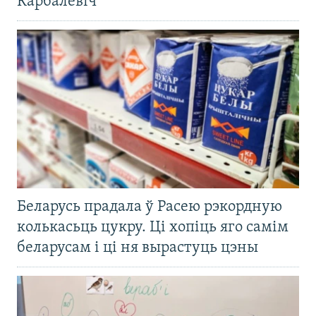
Карбалевіч
Беларусь прадала ў Расею рэкордную
колькасьць цукру. Ці хопіць яго самім
беларусам і ці ня вырастуць цэны