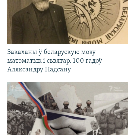
Закаханы ў беларускую мову
матэматык і сьвятар. 100 гадоў
Аляксандру Надсану